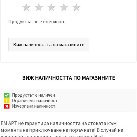
избереш
1 звезда
2 звезди
3 звезди
4 звезди
5 звезди
дадения
вид
"бисквитки"
и кликнеш
Продуктът не е оценяван.
бутона
"Запази"
Виж наличността по магазините
Приеми
всички
Настройки
на
бисквитките
ВИЖ НАЛИЧНОСТТА ПО МАГАЗИНИТЕ
Продуктът е наличен
Ограничена наличност
Изчерпана наличност
ЕМ АРТ не гарантира наличността на стоката към
момента на приключване на поръчката! В случай на
изчерпана наличност, ще се свържем с Вас!