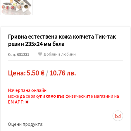
релевантно
съдържание
и реклами,
включително
с помощта
на наши
партньори
Гривна естествена кожа копчета Тик-так
за анализ
и
резин 235x24 мм бяла
маркетинг.
Можеш да
Добави в любими
Код:
691231
се
съгласиш
да
използваме
Цена:
5.50 €
/
10.76 лв.
всички
"бисквитки"
като
натиснеш
Изчерпана онлайн
"Приеми
може да се закупи
само
във физическите магазини на
всички!"
ЕМ АРТ:
или да
посочиш
предпочитанията
си в
"Настройки",
Оцени продукта:
като