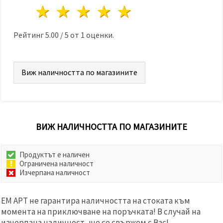
избереш
1 звезда
2 звезди
3 звезди
4 звезди
5 звезди
дадения
вид
"бисквитки"
и кликнеш
Рейтинг
5.00
/
5
от
1
оценки.
бутона
"Запази"
Виж наличността по магазините
Приеми
всички
Настройки
на
бисквитките
ВИЖ НАЛИЧНОСТТА ПО МАГАЗИНИТЕ
Продуктът е наличен
Ограничена наличност
Изчерпана наличност
ЕМ АРТ не гарантира наличността на стоката към
момента на приключване на поръчката! В случай на
изчерпана наличност, ще се свържем с Вас!