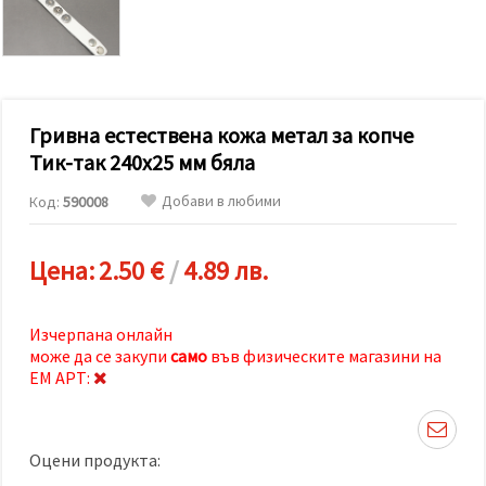
релевантно
съдържание
и реклами,
включително
с помощта
на наши
партньори
Гривна естествена кожа метал за копче
за анализ
и
Тик-так 240x25 мм бяла
маркетинг.
Можеш да
Добави в любими
Код:
590008
се
съгласиш
да
използваме
Цена:
2.50 €
/
4.89 лв.
всички
"бисквитки"
като
натиснеш
Изчерпана онлайн
"Приеми
може да се закупи
само
във физическите магазини на
всички!"
ЕМ АРТ:
или да
посочиш
предпочитанията
си в
"Настройки",
Оцени продукта:
като