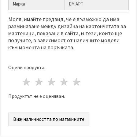
избереш
Марка
ЕМ АРТ
дадения
вид
"бисквитки"
Моля, имайте предвид, че е възможно да има
и кликнеш
бутона
разминаване между дизайна на картончетата за
"Запази"
мартеници, показани в сайта, и тези, които ще
получите, в зависимост от наличните модели
Приеми
към момента на поръчката.
всички
Настройки
Оцени продукта:
на
бисквитките
1 звезда
2 звезди
3 звезди
4 звезди
5 звезди
Продуктът не е оценяван.
Виж наличността по магазините