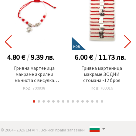
НОВ
4.80 €
/
9.39
лв.
6.00 €
/
11.73
лв.
Гривна мартеница
Гривна мартеница
макраме акрилни
макраме ЗОДИИ
мъниста с висулка
стомана -12 броя
костенурка -12 броя
Код: 700838
Код: 700916
© 2004 - 2026 ЕМ АРТ. Всички права запазени..