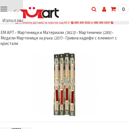
0
Използваме
Безплатна доставка за поръчки над 60 €
088 400 0332 и 088 400 0337
бисквитки
ЕМ АРТ
›
Мартеници и Материали
(3613)
›
Мартенички
(285)
›
🍪
Модели Мартеници за ръка
(207)
›
Гривна кадифе с елемент с
Използваме
кристали
бисквитки
и подобни
технологии,
за да
осигурим
правилната
работа на
сайта, да
подобрим
твоето
изживяване
и, с твое
съгласие,
да
анализираме
трафика и
да
показваме
по-