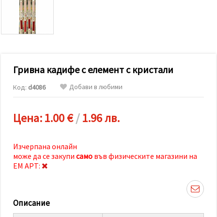
релевантно
съдържание
и реклами,
включително
с помощта
на наши
партньори
за анализ
и
Гривна кадифе с елемент с кристали
маркетинг.
Можеш да
Добави в любими
Код:
d4086
се
съгласиш
да
Цена:
1.00 €
/
1.96 лв.
използваме
всички
"бисквитки"
като
Изчерпана онлайн
натиснеш
може да се закупи
само
във физическите магазини на
"Приеми
всички!"
ЕМ АРТ:
или да
посочиш
предпочитанията
си в
Описание
"Настройки",
като