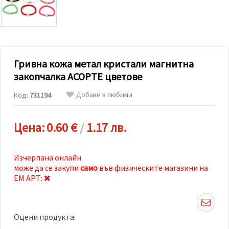
релевантно
съдържание
и реклами,
включително
с помощта
на наши
партньори
Гривна кожа метал кристали магнитна
за анализ
и
закопчалка АСОРТЕ цветове
маркетинг.
Можеш да
Добави в любими
Код:
731194
се
съгласиш
да
използваме
Цена:
0.60 €
/
1.17 лв.
всички
"бисквитки"
като
натиснеш
Изчерпана онлайн
"Приеми
може да се закупи
само
във физическите магазини на
всички!"
ЕМ АРТ:
или да
посочиш
предпочитанията
си в
"Настройки",
Оцени продукта:
като