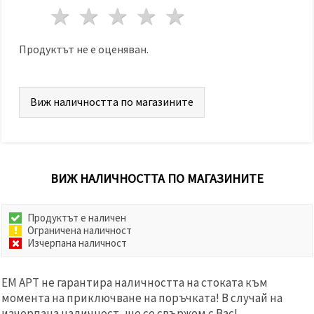
избереш
1 звезда
2 звезди
3 звезди
4 звезди
5 звезди
дадения
вид
"бисквитки"
и кликнеш
Продуктът не е оценяван.
бутона
"Запази"
Виж наличността по магазините
Приеми
всички
Настройки
на
бисквитките
ВИЖ НАЛИЧНОСТТА ПО МАГАЗИНИТЕ
Продуктът е наличен
Ограничена наличност
Изчерпана наличност
ЕМ АРТ не гарантира наличността на стоката към
момента на приключване на поръчката! В случай на
изчерпана наличност, ще се свържем с Вас!