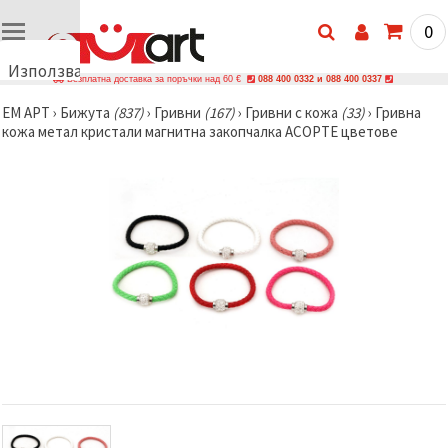
0
Използваме
Безплатна доставка за поръчки над 60 €
088 400 0332 и 088 400 0337
бисквитки
ЕМ АРТ
›
Бижутa
(837)
›
Гривни
(167)
›
Гривни с кожа
(33)
›
Гривна
🍪
кожа метал кристали магнитна закопчалка АСОРТЕ цветове
Използваме
бисквитки
и подобни
технологии,
за да
осигурим
правилната
работа на
сайта, да
подобрим
твоето
изживяване
и, с твое
съгласие,
да
анализираме
трафика и
да
показваме
по-