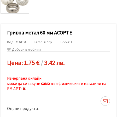
релевантно
съдържание
и реклами,
включително
с помощта
на наши
партньори
Гривна метал 60 мм АСОРТЕ
за анализ
и
маркетинг.
Код:
716194
Тегло: 67 гр.
Брой: 1
Можеш да
Добави в любими
се
съгласиш
да
Цена:
1.75 €
/
3.42 лв.
използваме
всички
"бисквитки"
като
Изчерпана онлайн
натиснеш
може да се закупи
само
във физическите магазини на
"Приеми
всички!"
ЕМ АРТ:
или да
посочиш
предпочитанията
си в
Оцени продукта:
"Настройки",
като