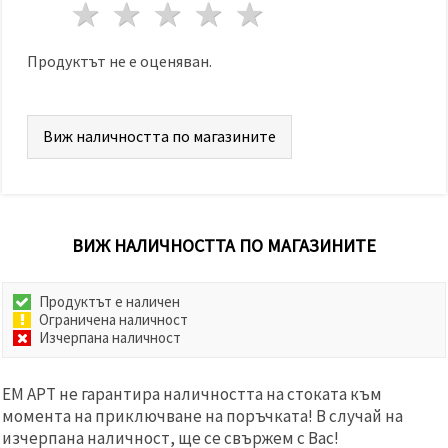
избереш
1 звезда
2 звезди
3 звезди
4 звезди
5 звезди
дадения
вид
"бисквитки"
Продуктът не е оценяван.
и кликнеш
бутона
"Запази"
Виж наличността по магазините
Приеми
всички
Настройки
на
ВИЖ НАЛИЧНОСТТА ПО МАГАЗИНИТЕ
бисквитките
Продуктът е наличен
Ограничена наличност
Изчерпана наличност
ЕМ АРТ не гарантира наличността на стоката към
момента на приключване на поръчката! В случай на
изчерпана наличност, ще се свържем с Вас!