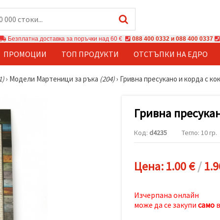
Безплатна доставка за поръчки над 60 €
088 400 0332 и 088 400 0337
ПРОМОЦИИ
ТОП ПРОДУКТИ
ОТСТЪПКИ НА ЕДРО
1)
›
Модели Мартеници за ръка
(204)
›
Гривна пресукано и корда с ко
Гривна пресукан
Код:
d4235
Тегло: 10 гр.
Цена:
1.00 €
/
1.9
Изчерпана онлайн
може да се закупи
само
в