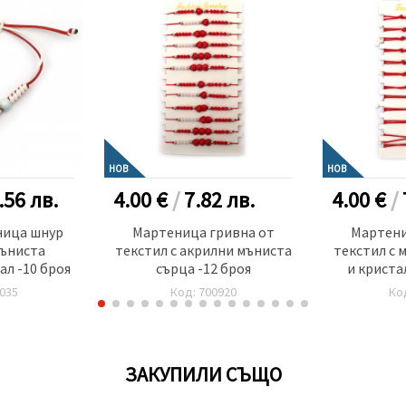
НОВ
НОВ
.56
лв.
4.00 €
/
7.82
лв.
4.00 €
/
ница шнур
Мартеница гривна от
Мартени
мъниста
текстил с акрилни мъниста
текстил с 
ал -10 броя
сърца -12 броя
и криста
035
Код: 700920
Ко
ЗАКУПИЛИ СЪЩО