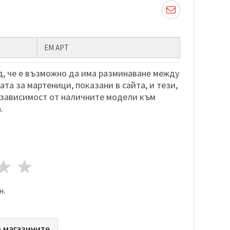
ЕМ АРТ
, че е възможно да има разминаване между
та за мартеници, показани в сайта, и тези,
 зависимост от наличните модели към
.
да
везди
3 звезди
4 звезди
5 звезди
н.
 магазините