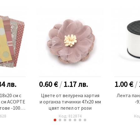
34
лв.
0.60 €
/
1.17
лв.
1.00 €
/
18x20 см с
Цвете от велурена хартия
Лента пан
5 см АСОРТЕ
и органза тичинки 47x20 мм
-9
тове -100
цвят пепел от рози
628
Код: 812874
Ко