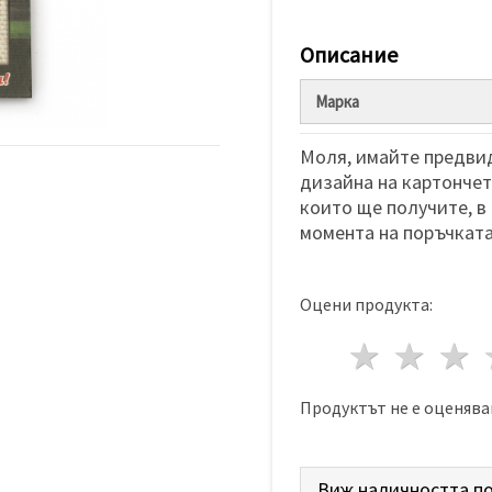
Описание
Марка
Моля, имайте предвид
дизайна на картончета
които ще получите, в
момента на поръчката
Оцени продукта:
1 звез
2 з
Продуктът не е оценява
Виж наличността по