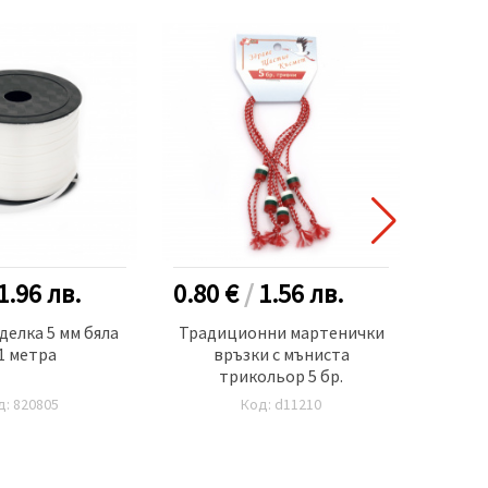
1.96
лв.
0.80 €
/
1.56
лв.
1.30
делка 5 мм бяла
Традиционни мартенички
Март
1 метра
връзки с мъниста
трикольор 5 бр.
д: 820805
Код: d11210