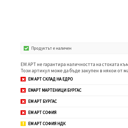
избереш
дадения
вид
"бисквитки"
и кликнеш
бутона
"Запази"
Приеми
Продуктът е наличен
всички
Настройки
ЕМ АРТ не гарантира наличността на стоката къ
на
Този артикул може да бъде закупен в някои от м
бисквитките
ЕМ АРТ СКЛАД НА ЕДРО
ЕМАРТ МАРТЕНИЦИ БУРГАС
ЕМ АРТ БУРГАС
ЕМ АРТ СОФИЯ
ЕМ АРТ СОФИЯ НДК