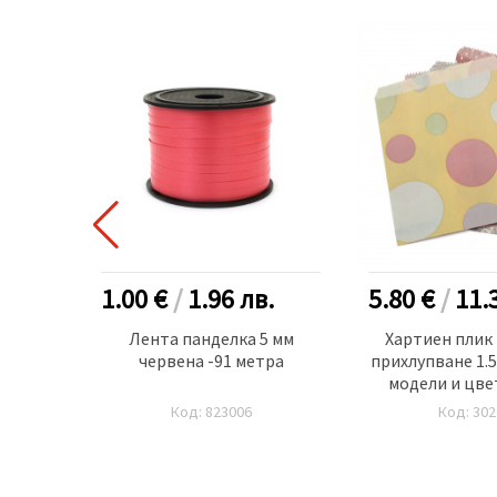
.
1.00 €
/
1.96
лв.
5.80 €
/
11.
хартия
Лента панделка 5 мм
Хартиен плик 
7x20 мм
червена -91 метра
прихлупване 1.
о
модели и цве
броя
Код: 823006
Код: 302