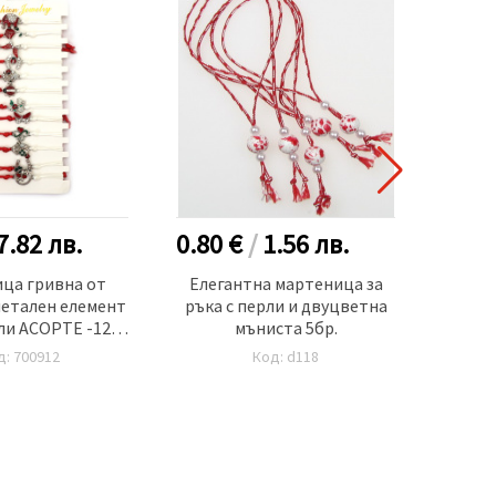
7.82
лв.
0.80 €
/
1.56
лв.
1.00
ца гривна от
Елегантна мартеница за
Ма
метален елемент
ръка с перли и двуцветна
дърв
ли АСОРТЕ -12
мъниста 5бр.
броя
д: 700912
Код: d118