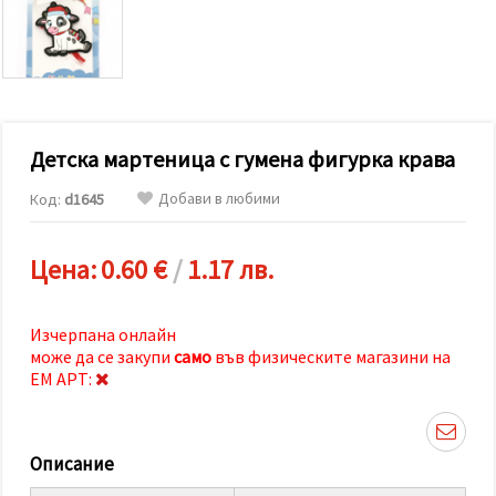
релевантно
съдържание
и реклами,
включително
с помощта
на наши
партньори
за анализ
и
Детска мартеница с гумена фигурка крава
маркетинг.
Можеш да
Добави в любими
Код:
d1645
се
съгласиш
да
Цена:
0.60 €
/
1.17 лв.
използваме
всички
"бисквитки"
като
Изчерпана онлайн
натиснеш
може да се закупи
само
във физическите магазини на
"Приеми
всички!"
ЕМ АРТ:
или да
посочиш
предпочитанията
си в
Описание
"Настройки",
като