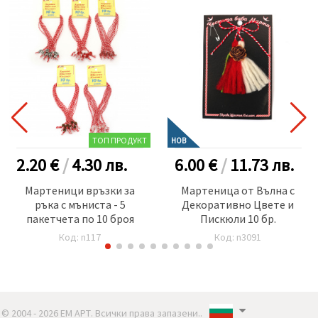
ТОП ПРОДУКТ
НОВ
2.20 €
/
4.30
лв.
6.00 €
/
11.73
лв.
Мартеници връзки за
Мартеница от Вълна с
ръка с мъниста - 5
Декоративно Цвете и
пакетчета по 10 броя
Пискюли 10 бр.
Код: n117
Код: n3091
© 2004 - 2026 ЕМ АРТ. Всички права запазени..