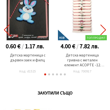
ТОП ПРОДУКТ
НОВ
0.60 €
/
1.17
лв.
4.00 €
/
7.82
лв.
Детска мартеница с
Детска мартеница
дървен заек и филц
гривна с метален
елемент АСОРТЕ -12
броя
Код: d1525
Код: 700917
ЗАКУПИЛИ СЪЩО