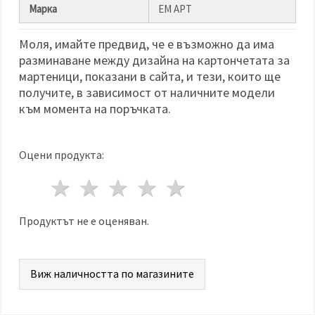
избереш
Марка
ЕМ АРТ
дадения
вид
"бисквитки"
Моля, имайте предвид, че е възможно да има
и кликнеш
бутона
разминаване между дизайна на картончетата за
"Запази"
мартеници, показани в сайта, и тези, които ще
получите, в зависимост от наличните модели
Приеми
към момента на поръчката.
всички
Настройки
Оцени продукта:
на
бисквитките
1 звезда
2 звезди
3 звезди
4 звезди
5 звезди
Продуктът не е оценяван.
Виж наличността по магазините