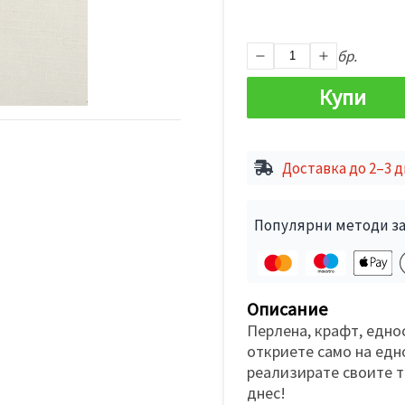
бр.
Купи
Доставка до 2–3 
Популярни методи за
Описание
Перлена, крафт, едно
откриете само на едн
реализирате своите 
днес!