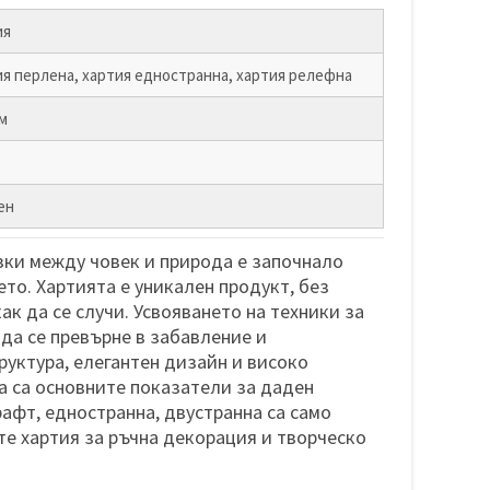
ия
я перлена, хартия едностранна, хартия релефна
м
ен
ки между човек и природа е започнало
ето. Хартията е уникален продукт, без
ак да се случи. Усвояването на техники за
 да се превърне в забавление и
руктура, елегантен дизайн и високо
а са основните показатели за даден
рафт, едностранна, двустранна са само
те хартия за ръчна декорация и творческо