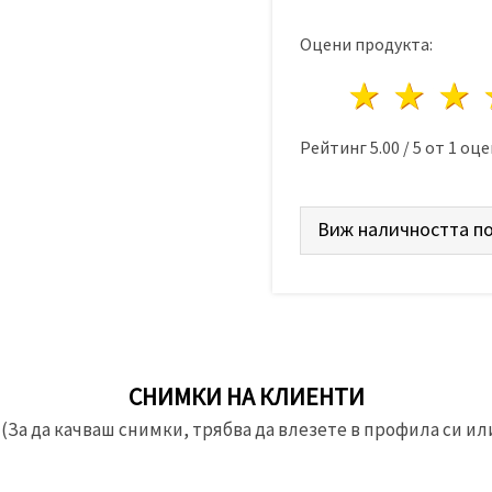
Оцени продукта:
1 звез
2 з
Рейтинг
5.00
/
5
от
1
оце
Виж наличността по
СНИМКИ НА КЛИЕНТИ
(За да качваш снимки, трябва да влезете в профила си или