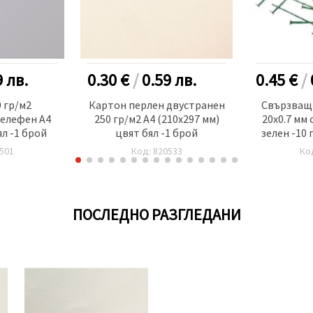
9
лв.
0.30 €
/
0.59
лв.
0.45 €
/
 гр/м2
Картон перлен двустранен
Свързващ
елефен А4
250 гр/м2 А4 (210x297 мм)
20x0.7 мм 
ял -1 брой
цвят бял -1 брой
зелен -10 
501
Код: 820533
Ко
ПОСЛЕДНО РАЗГЛЕДАНИ