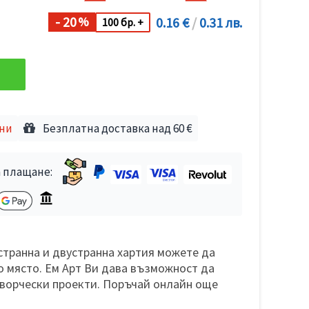
- 20
0.16 €
/
0.31 лв.
%
100 бр. +
дни
Безплатна доставка над 60 €
 плащане:
странна и двустранна хартия можете да
о място. Ем Арт Ви дава възможност да
творчески проекти. Поръчай онлайн още