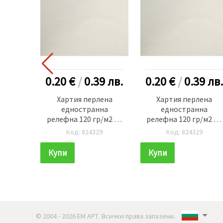
0.20 €
/
0.39
лв.
0.20 €
/
0.39
лв.
Хартия перлена
Хартия перлена
едностранна
едностранна
релефна 120 гр/м2 А4
релефна 120 гр/м2 А4
(297x210 мм) Ivory -1
(297x210 мм) Ivory -1
Код: 824329
Код: 824329
брой
брой
Купи
Купи
© 2004 - 2026 ЕМ АРТ. Всички права запазени..