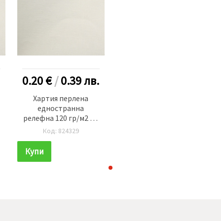
0.20 €
/
0.39
лв.
Хартия перлена
едностранна
релефна 120 гр/м2 А4
(297x210 мм) Ivory -1
Код: 824329
брой
Купи