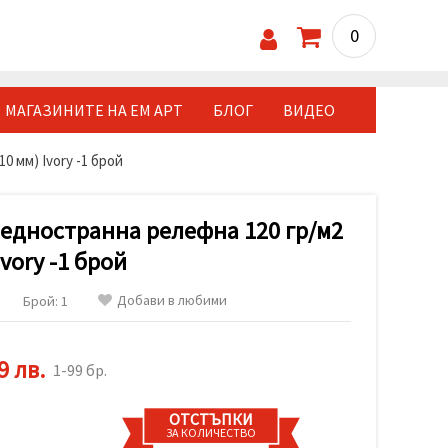
0
МАГАЗИНИТЕ НА ЕМ АРТ
БЛОГ
ВИДЕО
0 мм) Ivory -1 брой
 едностранна релефна 120 гр/м2
Ivory -1 брой
Добави в любими
Брой: 1
9 лв.
1-99 бр.
ОТСТЪПКИ
ЗА КОЛИЧЕСТВО