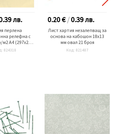
0.39
лв.
0.20 €
/
0.39
лв.
0.60
ия перлена
Лист хартия незалепващ за
Харт
нна релефна с
основа на кабошон 18x13
гр/м
р/м2 А4 (297x210
мм овал 21 броя
рем -1 брой
д: 824318
Код: 821487