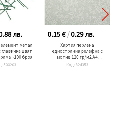
0.88
лв.
0.15 €
/
0.29
лв.
0.15
 елемент метал
Хартия перлена
Харти
с главичка цвят
едностранна релефна с
едно
грама ~100 броя
мотив 120 гр/м2 А4
мм)
(297x210 мм) синя светло -1
д: 500203
Код: 824353
брой