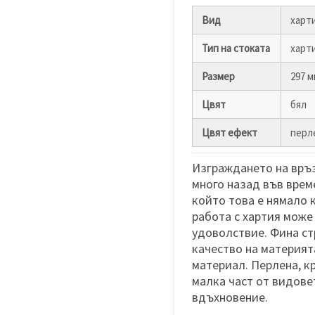
Вид
харт
Тип на стоката
харти
Размер
297 м
Цвят
бял
Цвят ефект
перл
Изграждането на връз
много назад във врем
който това е нямало к
работа с хартия може
удоволствие. Фина ст
качество на материят
материал. Перлена, к
малка част от видове
вдъхновение.