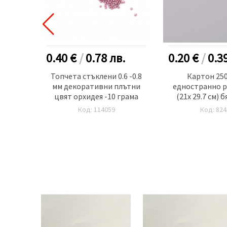
.
0.40 €
/
0.78
лв.
0.20 €
/
0.3
0 гр
Топчета стъклени 0.6 -0.8
Картон 250
/ 29.7
мм декоративни плътни
едностранно р
 брой
цвят орхидея -10 грама
(21x 29.7 см) б
Код: 114059
Код: 824