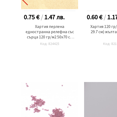
.
0.75 €
/
1.47
лв.
0.60 €
/
1.1
а
Хартия перлена
Хартия 120 гр/
на 120
едностранна релефна със
29.7 см) жълта
 мм)
сърца 120 гр/м2 50х70 см
брой
крем -1 брой
Код: 824425
Код: 821