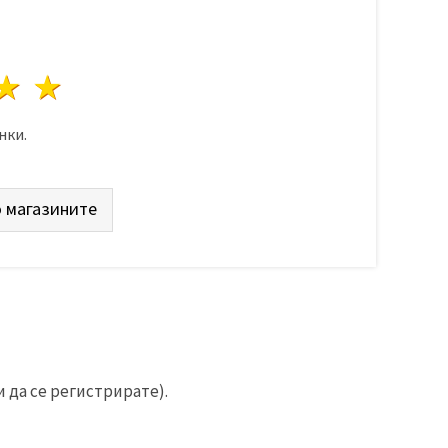
да
везди
3 звезди
4 звезди
5 звезди
нки.
 магазините
 да се регистрирате).