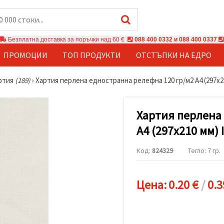
Безплатна доставка за поръчки над 60 €
088 400 0332 и 088 400 0337
ПРОМОЦИИ
ТОП ПРОДУКТИ
ОТСТЪПКИ НА ЕДРО
ртия
(189)
›
Хартия перлена едностранна релефна 120 гр/м2 А4 (297x21
Хартия перлена
А4 (297x210 мм) 
Код:
824329
Тегло: 7 гр.
Цена:
0.20 €
/
0.3