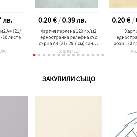
7
лв.
0.20 €
/
0.39
лв.
0.20 €
/
м2 А4 (21/
Хартия перлена 120 гр/м2
Харт
 -10 листа
едностранна релефна със
едностра
сърца А4 (21/ 29.7 см) синьо
рози 120 г
светло -1 брой
мм) к
386
Код: 824327
Ко
ЗАКУПИЛИ СЪЩО