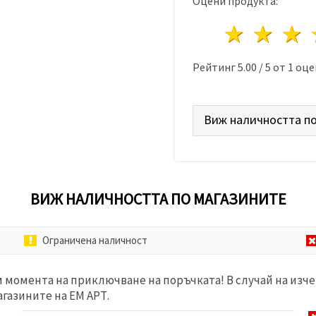
Оцени продукта:
1 звез
2 з
Рейтинг
5.00
/
5
от
1
оце
Виж наличността по
ВИЖ НАЛИЧНОСТТА ПО МАГАЗИНИТЕ
Ограничена наличност
м момента на приключване на поръчката! В случай на изче
агазините на ЕМ АРТ.