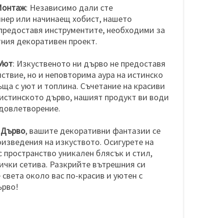
Монтаж
: Независимо дали сте
нер или начинаещ хобист, нашето
предоставя инструментите, необходими за
ния декоративен проект.
Уют
: Изкуственото ни дърво не предоставя
ствие, но и неповторима аура на истинско
ъща с уют и топлина. Съчетание на красиви
 истинското дърво, нашият продукт ви води
удовлетворение.
 Дърво
, вашите декоративни фантазии се
изведения на изкуството. Осигурете на
 пространство уникален блясък и стил,
ички сетива. Разкрийте вътрешния си
 света около вас по-красив и уютен с
ърво!