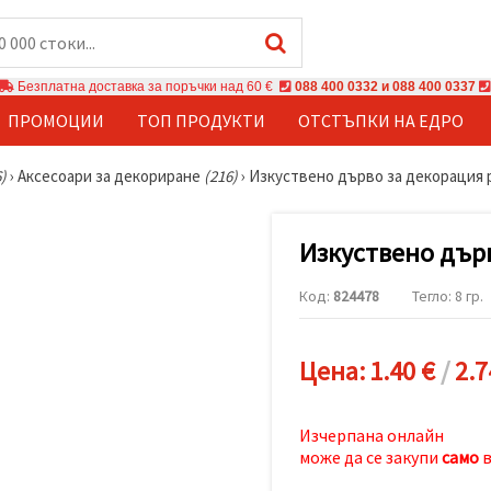
Безплатна доставка за поръчки над 60 €
088 400 0332 и 088 400 0337
ПРОМОЦИИ
ТОП ПРОДУКТИ
ОТСТЪПКИ НА ЕДРО
)
›
Аксесоари за декориране
(216)
›
Изкуствено дърво за декорация 
Изкуствено дърв
Код:
824478
Тегло: 8 гр.
Цена:
1.40 €
/
2.7
Изчерпана онлайн
може да се закупи
само
в