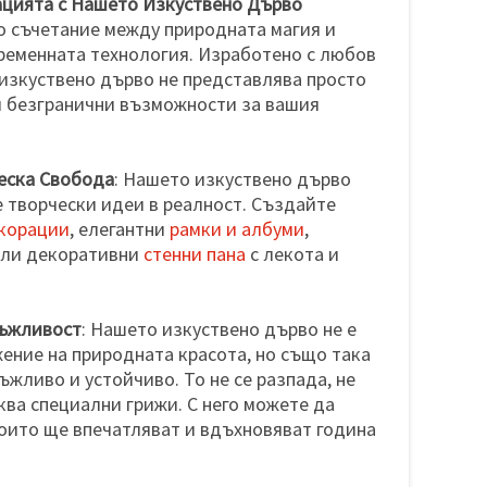
ацията с Нашето Изкуствено Дърво
о съчетание между природната магия и
ременната технология. Изработено с любов
изкуствено дърво не представлява просто
м безгранични възможности за вашия
еска Свобода
: Нашето изкуствено дърво
 творчески идеи в реалност. Създайте
корации
, елегантни
рамки и албуми
,
или декоративни
стенни пана
с лекота и
ъжливост
: Нашето изкуствено дърво не е
ение на природната красота, но също така
жливо и устойчиво. То не се разпада, не
ква специални грижи. С него можете да
оито ще впечатляват и вдъхновяват година