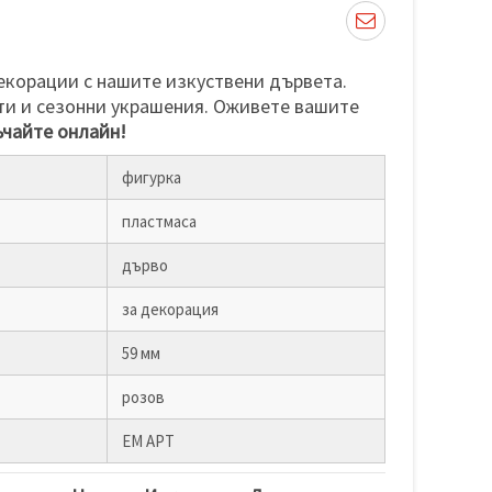
екорации с нашите изкуствени дървета.
ти и сезонни украшения. Оживете вашите
чайте онлайн!
фигурка
пластмаса
дърво
за декорация
59 мм
розов
ЕМ АРТ