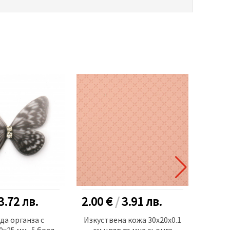
3.72
лв.
2.00 €
/
3.91
лв.
2.25
да органза с
Изкуствена кожа 30x20x0.1
Комп
0x25 мм -5 броя
см цвят тъмна сьомга
ленти