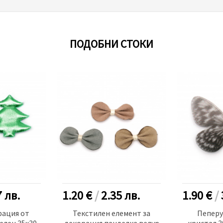
ПОДОБНИ СТОКИ
7
лв.
1.20 €
/
2.35
лв.
1.90 €
/
рация от
Текстилен елемент за
Пеперу
елен 35x30
декорация панделка велур
кристал 3