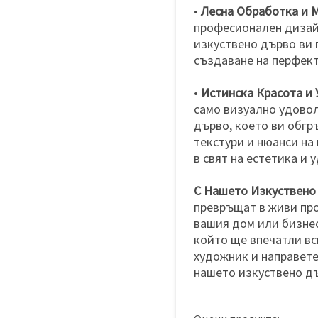
•
Лесна Обработка и 
професионален дизай
изкуствено дърво ви 
създаване на перфект
•
Истинска Красота и 
само визуално удовол
дърво, което ви обгр
текстури и нюанси на
в свят на естетика и 
С Нашето Изкуствено
превръщат в живи про
вашия дом или бизнес
който ще впечатли вс
художник и направете
нашето изкуствено д