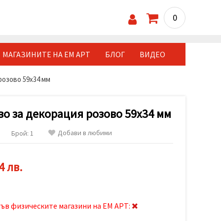
0
МАГАЗИНИТЕ НА ЕМ АРТ
БЛОГ
ВИДЕО
розово 59x34 мм
о за декорация розово 59x34 мм
Добави в любими
Брой: 1
4 лв.
ъв физическите магазини на ЕМ АРТ: