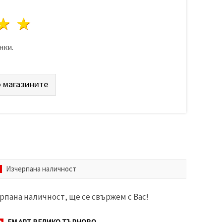
да
везди
3 звезди
4 звезди
5 звезди
нки.
 магазините
Изчерпана наличност
рпана наличност, ще се свържем с Вас!