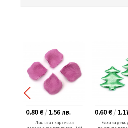
.
0.80 €
/
1.56
лв.
0.60 €
/
1.1
т за
Листа от хартия за
Елхи за деко
 24x25
декорация цвят лилав -144
текстил цвят з