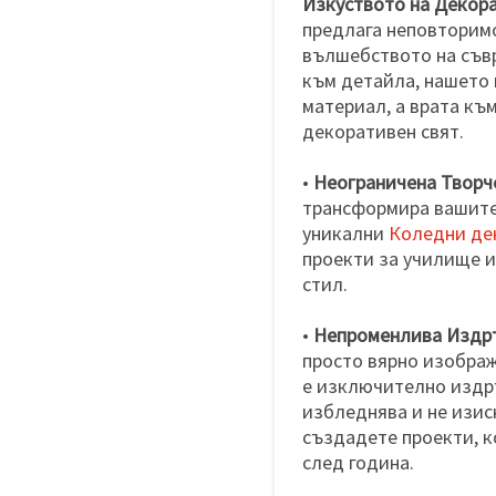
Изкуството на Декор
предлага неповторим
вълшебството на съв
към детайла, нашето 
материал, а врата къ
декоративен свят.
•
Неограничена Творч
трансформира вашите
уникални
Коледни де
проекти за училище 
стил.
•
Непроменлива Издр
просто вярно изображ
е изключително издръ
избледнява и не изис
създадете проекти, к
след година.