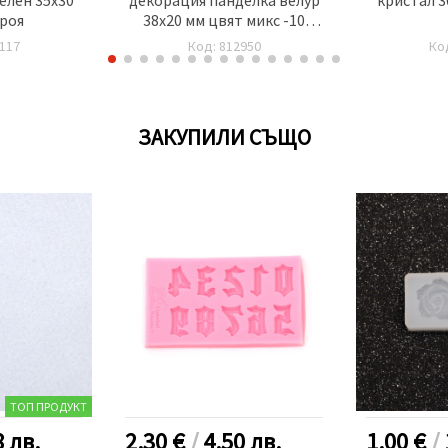
броя
38x20 мм цвят микс -10
броя
117
Код: 812950
Ко
ЗАКУПИЛИ СЪЩО
ТОП ПРОДУКТ
8
лв.
2.30 €
/
4.50
лв.
1.00 €
/