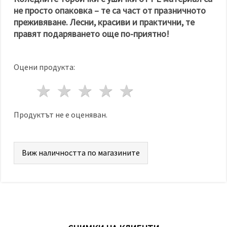
не просто опаковка – те са част от празничното
преживяване. Лесни, красиви и практични, те
правят подаряването още по-приятно!
Оцени продукта:
1 звезда
2 звезди
3 звезди
4 звезди
5 звезди
Продуктът не е оценяван.
Виж наличността по магазините