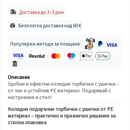
избереш
дадения
вид
Доставка до 2–3 дни
"бисквитки"
и кликнеш
бутона
Безплатна доставка над 60 €
"Запази"
Приеми
Популярни методи за плащане:
всички
Настройки
на
бисквитките
Описание
Удобни и ефектни коледни торбички с ушички –
от лек и устойчив PE материал. Подарявай с
настроение и стил!
Коледни подаръчни торбички с ушички от PE
материал – практично и празнично решение за
стилна опаковка