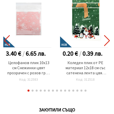
НОВ
НОВ
3.40 €
/
6.65
лв.
0.20 €
/
0.39
лв.
Целофанов плик 10x13
Коледен плик от PE
см Снежинки цвят
материал 12x18 см със
прозрачен с розов гръб
сатенена лента цвят
и лепка -100 броя
зелен с Дядо Коледа
Код: 312583
Код: 312518
елен и пингвин
ЗАКУПИЛИ СЪЩО