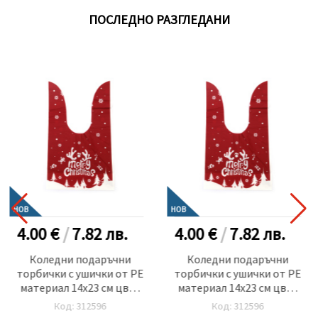
ПОСЛЕДНО РАЗГЛЕДАНИ
НОВ
НОВ
4.00 €
/
7.82
лв.
4.00 €
/
7.82
лв.
Коледни подаръчни
Коледни подаръчни
торбички с ушички от PE
торбички с ушички от PE
материал 14x23 см цвят
материал 14x23 см цвят
бял и червен Merry
бял и червен Merry
Код: 312596
Код: 312596
Christmas -50 броя
Christmas -50 броя