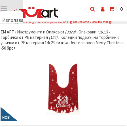
0
Използваме
Безплатна доставка за поръчки над 60 €
088 400 0332 и 088 400 0337
бисквитки
ЕМ АРТ
›
Инструменти и Опаковки
(3029)
›
Опаковки
(1811)
›
🍪
Торбички от PE материал
(124)
›
Коледни подаръчни торбички с
Използваме
ушички от PE материал 14x23 см цвят бял и червен Merry Christmas
бисквитки
-50 броя
и подобни
технологии,
за да
осигурим
правилната
работа на
сайта, да
подобрим
твоето
изживяване
и, с твое
съгласие,
да
анализираме
трафика и
да
НОВ
показваме
по-