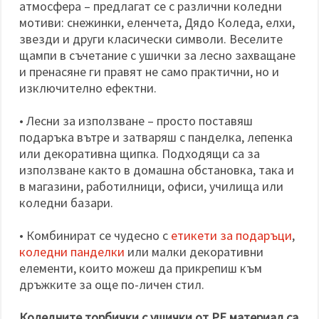
атмосфера – предлагат се с различни коледни
мотиви: снежинки, еленчета, Дядо Коледа, елхи,
звезди и други класически символи. Веселите
щампи в съчетание с ушички за лесно захващане
и пренасяне ги правят не само практични, но и
изключително ефектни.
• Лесни за използване – просто поставяш
подаръка вътре и затваряш с панделка, лепенка
или декоративна щипка. Подходящи са за
използване както в домашна обстановка, така и
в магазини, работилници, офиси, училища или
коледни базари.
• Комбинират се чудесно с
етикети за подаръци
,
коледни панделки
или малки декоративни
елементи, които можеш да прикрепиш към
дръжките за още по-личен стил.
Коледните торбички с ушички от PE материал са