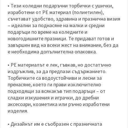
• Тези коледни подаръчни торбички с ушички,
изработени от PE материал (полиетилен),
съчетават удобство, здравина и празнична визия
– идеални за поднасяне на малки и средни
подаръци по време на коледните и
новогодишните празници. Те придават готов и
завършен вид на всеки жест на внимание, без да
е необходима допълнителна опаковка.
• PE материалът е лек, гъвкав, но достатъчно
издръжлив, за да предпази съдържанието.
Торбичките са водоустойчиви и лесни за
пренасяне, което ги прави изключително
подходящи за всякакъв тип подаръци – от
сладки изкушения и играчки, до дребни
аксесоари, козметика или ръчно изработени
изделия.
• Дизайнът им е съобразен с празничната