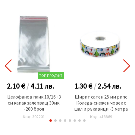
ТОП ПРОДУКТ
2.10 €
/
4.11
лв.
1.30 €
/
2.54
лв.
Целофанов плик 10/16+3
Ширит сатен 25 мм рипс
см капак залепващ 30мк.
Коледа-снежен човек с
-200 броя
шал и ръкавици -3 метра
Код: 302201
Код: 418869