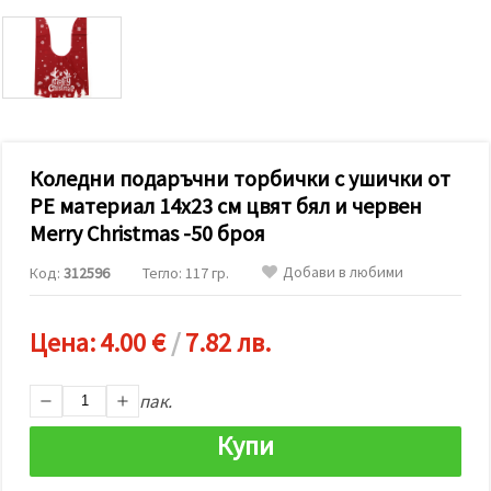
релевантно
съдържание
и реклами,
включително
с помощта
на наши
партньори
за анализ
и
маркетинг.
Коледни подаръчни торбички с ушички от
Можеш да
PE материал 14x23 см цвят бял и червен
се
Merry Christmas -50 броя
съгласиш
да
използваме
Добави в любими
Код:
312596
Тегло: 117 гр.
всички
"бисквитки"
като
натиснеш
Цена:
4.00 €
/
7.82 лв.
"Приеми
всички!"
или да
пак.
посочиш
предпочитанията
Купи
си в
"Настройки",
като