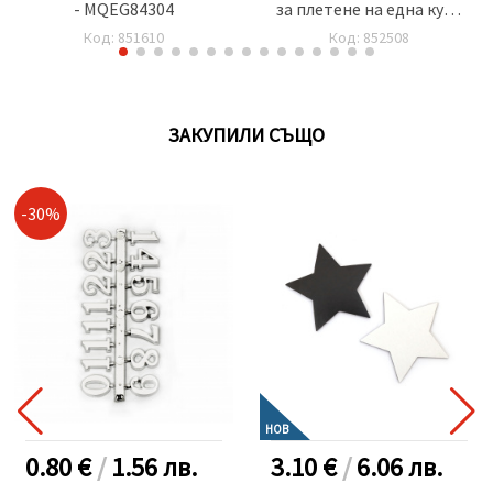
- MQEG84304
за плетене на една кука
-жаба GZ6076
Код: 851610
Код: 852508
ЗАКУПИЛИ СЪЩО
-30%
НОВ
0.80 €
/
1.56
лв.
3.10 €
/
6.06
лв.