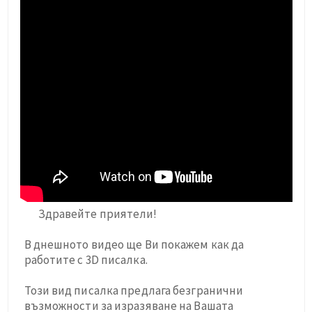
Здравейте приятели!
В днешното видео ще Ви покажем как да
работите с 3D писалка.
Този вид писалка предлага безгранични
възможности за изразяване на Вашата