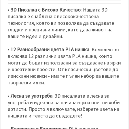
•
3D Писалка с Високо Качество
: Нашата 3D
писалка е снабдена с висококачествена
технология, която ви позволява да създавате
гладки и прецизни линии, като дава живот на
вашите идеи и дизайни.
•
12 Разнообразни цвята PLA нишка
: Комплектът
включва 12 различни цвята PLA нишка, които
могат да бъдат използвани за създаване на ярки
и креативни проекти. От класически цветове до
изискани нюанси - имате пълен набор за вашите
творчески идеи.
•
Лесна за употреба
: 3D писалката е лесна за
употреба и идеална за начинаещи и опитни хоби
артисти. Просто я включвате, изберете цвета на
нишката и текста да създадете!
•
Безопасна и Екологична
: PLA нишката,