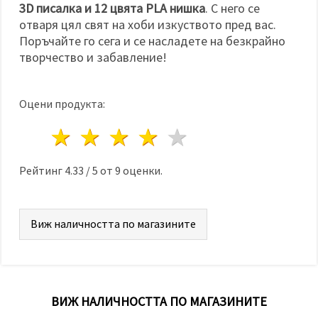
3D писалка и 12 цвята PLA нишка
. С него се
отваря цял свят на хоби изкуството пред вас.
Поръчайте го сега и се насладете на безкрайно
творчество и забавление!
Оцени продукта:
1 звезда
2 звезди
3 звезди
4 звезди
5 звезди
Рейтинг
4.33
/
5
от
9
оценки.
Виж наличността по магазините
ВИЖ НАЛИЧНОСТТА ПО МАГАЗИНИТЕ