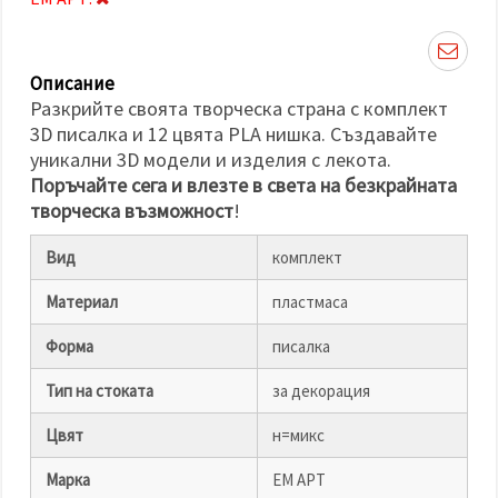
избереш
дадения
вид
"бисквитки"
и кликнеш
Описание
бутона
Разкрийте своята творческа страна с комплект
"Запази"
3D писалка и 12 цвята PLA нишка. Създавайте
уникални 3D модели и изделия с лекота.
Приеми
Поръчайте сега и влезте в света на безкрайната
всички
творческа възможност
!
Настройки
на
Вид
комплект
бисквитките
Материал
пластмаса
Форма
писалка
Тип на стоката
за декорация
Цвят
н=микс
Марка
ЕМ АРТ