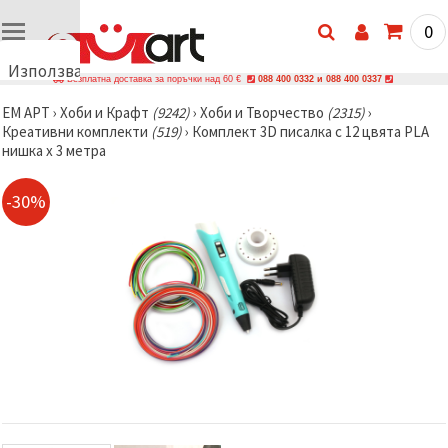
0
Използваме
Безплатна доставка за поръчки над 60 €
088 400 0332 и 088 400 0337
бисквитки
ЕМ АРТ
›
Хоби и Крафт
(9242)
›
Хоби и Творчество
(2315)
›
🍪
Креативни комплекти
(519)
›
Комплект 3D писалка с 12 цвята PLA
Използваме
нишка x 3 метра
бисквитки
и подобни
технологии,
-30%
за да
осигурим
правилната
работа на
сайта, да
подобрим
твоето
изживяване
и, с твое
съгласие,
да
анализираме
трафика и
да
показваме
по-