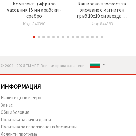
Комплект цифри за
Каширана плоскост за
часовник 15 мм арабски -
рисуване с магнитен
сребро
гръб 10x10 см звезда -4
броя
Код: 840390
Код: 844393
© 2004 - 2026 ЕМ АРТ. Всички права запазени..
ИНФОРМАЦИЯ
Нашите цени в евро
За нас
Общи Условия
Политика за лични данни
Политика за използване на бисквитки
Лоялити програма