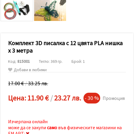
релевантно
съдържание
и реклами,
включително
с помощта
на наши
партньори
за анализ
и
Комплект 3D писалка с 12 цвята PLA нишка
маркетинг.
x 3 метра
Можеш да
се
Код:
815001
Тегло: 369 гр.
Брой: 1
съгласиш
да
Добави в любими
използваме
всички
"бисквитки"
17.00 €
/
33.25 лв.
като
натиснеш
Цена:
11.90 €
/
23.27 лв.
"Приеми
- 30 %
Промоция
всички!"
или да
посочиш
предпочитанията
си в
Изчерпана онлайн
"Настройки",
може да се закупи
само
във физическите магазини на
като
ЕМ АРТ: