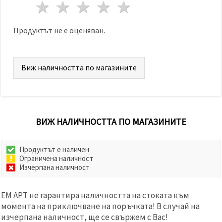
избереш
1 звезда
2 звезди
3 звезди
4 звезди
5 звезди
дадения
вид
"бисквитки"
Продуктът не е оценяван.
и кликнеш
бутона
"Запази"
Виж наличността по магазините
Приеми
всички
Настройки
на
ВИЖ НАЛИЧНОСТТА ПО МАГАЗИНИТЕ
бисквитките
Продуктът е наличен
Ограничена наличност
Изчерпана наличност
ЕМ АРТ не гарантира наличността на стоката към
момента на приключване на поръчката! В случай на
изчерпана наличност, ще се свържем с Вас!