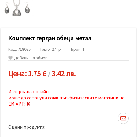
релевантно
съдържание
и реклами,
включително
с помощта
на наши
партньори
Комплект гердан обеци метал
за анализ
и
маркетинг.
Код:
718075
Тегло: 27 гр.
Брой: 1
Можеш да
Добави в любими
се
съгласиш
да
Цена:
1.75 €
/
3.42 лв.
използваме
всички
"бисквитки"
като
Изчерпана онлайн
натиснеш
може да се закупи
само
във физическите магазини на
"Приеми
всички!"
ЕМ АРТ:
или да
посочиш
предпочитанията
си в
Оцени продукта:
"Настройки",
като