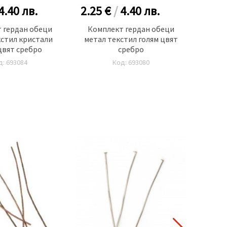
4.40
лв.
2.25 €
/
4.40
лв.
1.60
 гердан обеци
Комплект гердан обеци
Компл
кстил кристали
метал текстил голям цвят
и обе
цвят сребро
сребро
д: 693084
Код: 693080