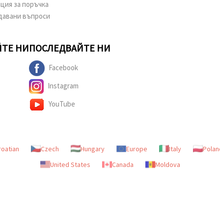
ция за поръчка
давани въпроси
ТЕ НИ
ПОСЛЕДВАЙТЕ НИ
Facebook
Instagram
YouTube
roatian
Czech
Hungary
Europe
Italy
Polan
United States
Canada
Moldova