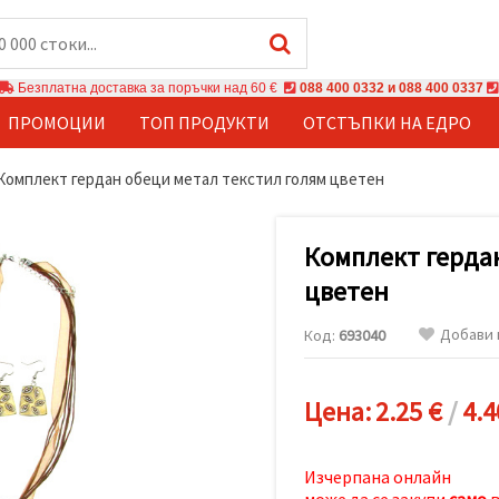
Безплатна доставка за поръчки над 60 €
088 400 0332 и 088 400 0337
ПРОМОЦИИ
ТОП ПРОДУКТИ
ОТСТЪПКИ НА ЕДРО
Комплект гердан обеци метал текстил голям цветен
Комплект герда
цветен
Добави 
Код:
693040
Цена:
2.25 €
/
4.4
Изчерпана онлайн
може да се закупи
само
в