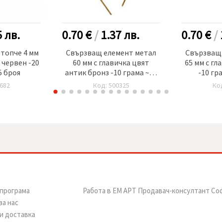
5
лв.
0.70 €
/
1.37
лв.
0.70 €
/
топче 4 мм
Свързващ елемент метал
Свързващ
 червен -20
60 мм с главичка цвят
65 мм с гл
5 броя
антик бронз -10 грама ~38
-10 гр
броя
682
Код: 500325
Ко
програма
Работа в ЕМ АРТ Продавач-консултант Со
за нас
и доставка