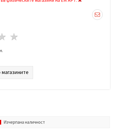
да
везди
3 звезди
4 звезди
5 звезди
н.
 магазините
Изчерпана наличност