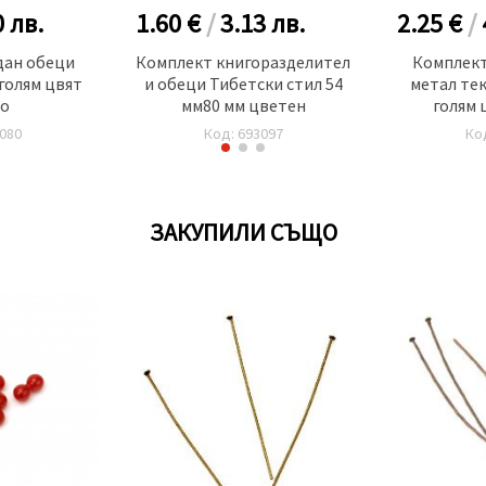
0
лв.
1.60 €
/
3.13
лв.
2.25 €
/
дан обеци
Комплект книгоразделител
Комплект
голям цвят
и обеци Тибетски стил 54
метал те
о
мм80 мм цветен
голям 
080
Код: 693097
Ко
ЗАКУПИЛИ СЪЩО