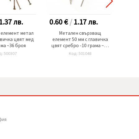
1.37
лв.
0.60 €
/
1.17
лв.
0.70
 елемент метал
Метален свързващ
Свър
авичка цвят мед
елемент 50 мм с главичка
65 
ама ~36 броя
цвят сребро -10 грама ~46
антик
броя
д: 500307
Код: 501048
фия