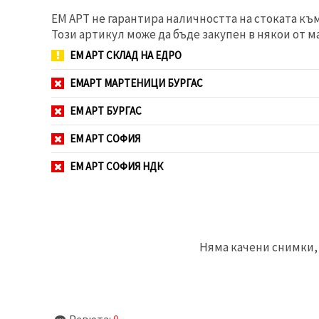
избереш
дадения
ЕМ АРТ не гарантира наличността на стоката къ
вид
Този артикул може да бъде закупен в някои от м
"бисквитки"
и кликнеш
ЕМ АРТ СКЛАД НА ЕДРО
бутона
"Запази"
ЕМАРТ МАРТЕНИЦИ БУРГАС
Приеми
ЕМ АРТ БУРГАС
всички
ЕМ АРТ СОФИЯ
Настройки
на
ЕМ АРТ СОФИЯ НДК
бисквитките
Няма качени снимки, 
Ревюта:
0