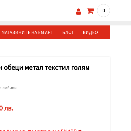
0
МАГАЗИНИТЕ НА ЕМ АРТ
БЛОГ
ВИДЕО
н обеци метал текстил голям
в любими
0 лв.
ъв физическите магазини на ЕМ АРТ: