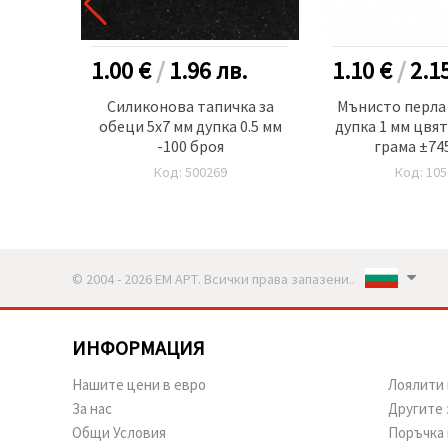
.
1.00 €
/
1.96
лв.
1.10 €
/
2.1
Силиконова тапичка за
Мънисто перла 
брой
обеци 5x7 мм дупка 0.5 мм
дупка 1 мм цвят
-100 броя
грама ±74
Код: 500269
Код: 105
© 2004 - 2026 ЕМ АРТ. Всички права запазени..
ИНФОРМАЦИЯ
Нашите цени в евро
Лоялити 
За нас
Другите 
Общи Условия
Поръчка 