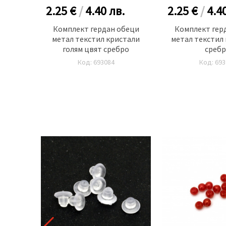
.
2.25 €
/
4.40
лв.
2.25 €
/
4.4
елител
Комплект гердан обеци
Комплект гер
тил 54
метал текстил кристали
метал текстил 
н
голям цвят сребро
сребр
Код: 693084
Код: 693