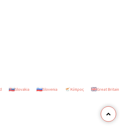
d
Slovakia
Slovenia
Κύπρος
Great Britain