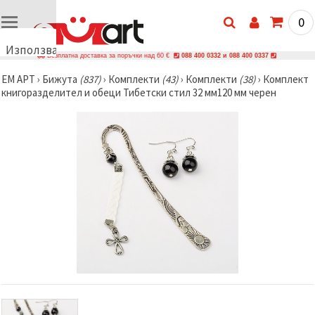
0
Използваме
Безплатна доставка за поръчки над 60 €
088 400 0332 и 088 400 0337
бисквитки
ЕМ АРТ
›
Бижутa
(837)
›
Комплекти
(43)
›
Комплекти
(38)
›
Комплект
🍪
книгоразделител и обеци Тибетски стил 32 мм120 мм черен
Използваме
бисквитки
и подобни
технологии,
за да
осигурим
правилната
работа на
сайта, да
подобрим
твоето
изживяване
и, с твое
съгласие,
да
анализираме
трафика и
да
показваме
по-