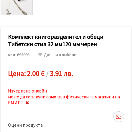
релевантно
съдържание
и реклами,
включително
с помощта
на наши
партньори
Комплект книгоразделител и обеци
за анализ
и
Тибетски стил 32 мм120 мм черен
маркетинг.
Можеш да
Добави в любими
Код:
693093
се
съгласиш
да
използваме
Цена:
2.00 €
/
3.91 лв.
всички
"бисквитки"
като
натиснеш
Изчерпана онлайн
"Приеми
може да се закупи
само
във физическите магазини на
всички!"
ЕМ АРТ:
или да
посочиш
предпочитанията
си в
"Настройки",
Оцени продукта:
като