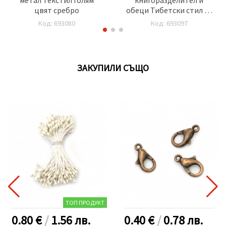
цвят сребро
обеци Тибетски стил 54
мм80 мм цветен
Код: 693080
Код: 693097
ЗАКУПИЛИ СЪЩО
ТОП ПРОДУКТ
0.80 €
/
1.56
лв.
0.40 €
/
0.78
лв.