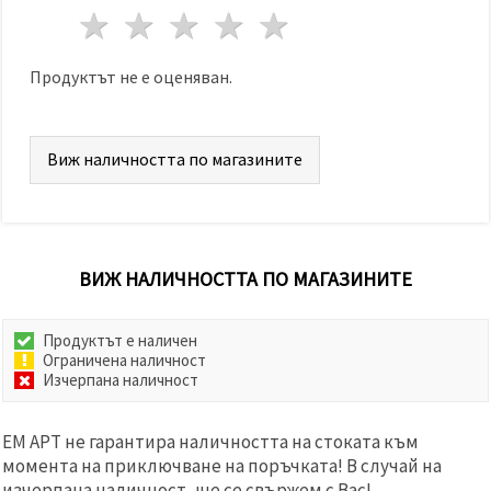
избереш
1 звезда
2 звезди
3 звезди
4 звезди
5 звезди
дадения
вид
"бисквитки"
и кликнеш
Продуктът не е оценяван.
бутона
"Запази"
Виж наличността по магазините
Приеми
всички
Настройки
на
бисквитките
ВИЖ НАЛИЧНОСТТА ПО МАГАЗИНИТЕ
Продуктът е наличен
Ограничена наличност
Изчерпана наличност
ЕМ АРТ не гарантира наличността на стоката към
момента на приключване на поръчката! В случай на
изчерпана наличност, ще се свържем с Вас!