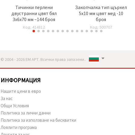
Тичинки перлени
Закопчалка тип щъркел
двустранни цвят бял
5x10 мм цвят мед -10
3x6x70 мм ~144 броя
броя
Код: 414812
Код: 500707
© 2004 - 2026 ЕМ АРТ. Всички права запазени..
ИНФОРМАЦИЯ
Нашите цени в евро
За нас
Общи Условия
Политика за лични данни
Политика за използване на бисквитки
Лоялити програма
Другите за нас