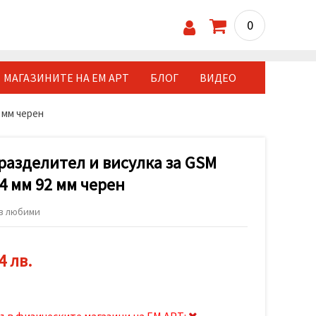
0
МАГАЗИНИТЕ НА ЕМ АРТ
БЛОГ
ВИДЕО
 мм черен
разделител и висулка за GSM
4 мм 92 мм черен
в любими
4 лв.
ъв физическите магазини на ЕМ АРТ: