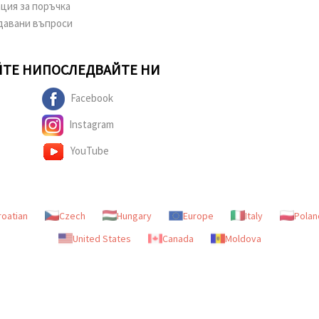
ция за поръчка
давани въпроси
ТЕ НИ
ПОСЛЕДВАЙТЕ НИ
Facebook
Instagram
YouTube
roatian
Czech
Hungary
Europe
Italy
Polan
United States
Canada
Moldova