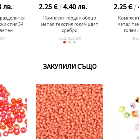
3
лв.
2.25 €
/
4.40
лв.
2.25 €
/
разделител
Комплект гердан обеци
Комплект
ки стил 54
метал текстил голям цвят
метал те
ветен
сребро
голям 
097
Код: 693080
Ко
ЗАКУПИЛИ СЪЩО