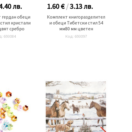
4.40
лв.
1.60 €
/
3.13
лв.
2.25
 гердан обеци
Комплект книгоразделител
Комп
кстил кристали
и обеци Тибетски стил 54
метал
цвят сребро
мм80 мм цветен
д: 693084
Код: 693097