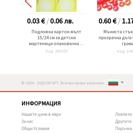
.
0.03 €
/
0.06
лв.
0.60 €
/
1.1
x5 мм
Подложка картон жълт
Мъниста стък
 броя
15/24 см за детски
прозрачна дъга 
мартеници опаковъчна -1
грам
брой
Код: 301029
Код: 104
© 2004 - 2026 ЕМ АРТ. Всички права запазени..
ИНФОРМАЦИЯ
Нашите цени в евро
Лоялити 
За нас
Другите 
Общи Условия
Поръчка 