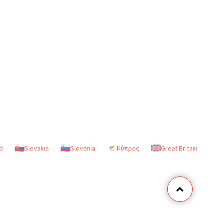
d
Slovakia
Slovenia
Κύπρος
Great Britain