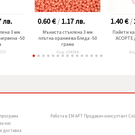
7
лв.
0.60 €
/
1.17
лв.
1.40 €
/
лена 3 мм
Мъниста стъклена 3 мм
Пайети ка
червена -50
плътна оранжева бледа -50
АСОРТЕ д
а
грама
737
Код: 104384
Ко
програма
Работа в ЕМ АРТ Продавач-консултант Со
за нас
и доставка