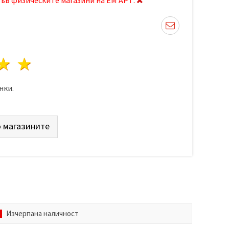
да
везди
3 звезди
4 звезди
5 звезди
нки.
 магазините
Изчерпана наличност