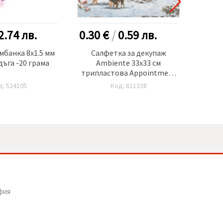
2.74
лв.
0.30 €
/
0.59
лв.
0.90
мбанка 8x1.5 мм
Салфетка за декупаж
Помпо
ъга -20 грама
Ambiente 33x33 см
20 мм
трипластова Appointment
-1 брой
д: 524105
Код: 811338
фия