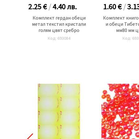
.
2.25 €
/
4.40
лв.
1.60 €
/
3.1
обеци
Комплект гердан обеци
Комплект книго
м цвят
метал текстил кристали
и обеци Тибетс
голям цвят сребро
мм80 мм ц
Код: 693084
Код: 693