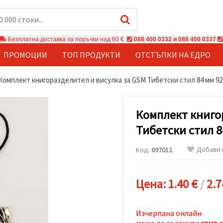
Безплатна доставка за поръчки над 60 €
088 400 0332 и 088 400 0337
ПРОМОЦИИ
ТОП ПРОДУКТИ
ОТСТЪПКИ НА ЕДРО
Комплект книгоразделител и висулка за GSM Тибетски стил 84 мм 92
Комплект книго
Тибетски стил 8
Добави 
Код:
697012
Цена:
1.40 €
/
2.7
Изчерпана онлайн
може да се закупи
само
в