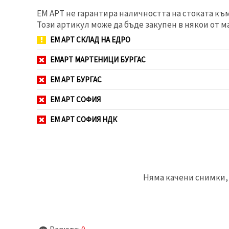
избереш
дадения
ЕМ АРТ не гарантира наличността на стоката къ
вид
Този артикул може да бъде закупен в някои от м
"бисквитки"
и кликнеш
ЕМ АРТ СКЛАД НА ЕДРО
бутона
"Запази"
ЕМАРТ МАРТЕНИЦИ БУРГАС
Приеми
ЕМ АРТ БУРГАС
всички
ЕМ АРТ СОФИЯ
Настройки
на
ЕМ АРТ СОФИЯ НДК
бисквитките
Няма качени снимки, 
Ревюта:
0