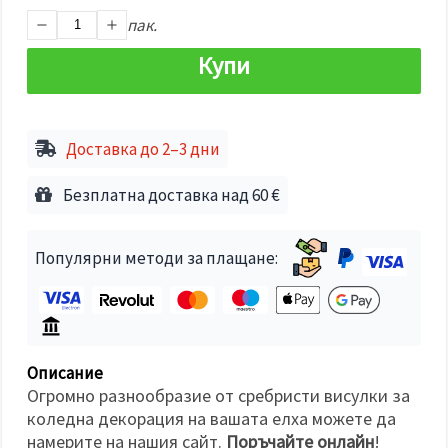
избереш
дадения
пак.
вид
"бисквитки"
Купи
и кликнеш
бутона
"Запази"
Доставка до 2–3 дни
Приеми
всички
Безплатна доставка над 60 €
Настройки
на
бисквитките
Популярни методи за плащане:
Описание
Огромно разнообразие от сребристи висулки за
коледна декорация на вашата елха можете да
намерите на нашия сайт.
Поръчайте онлайн
!