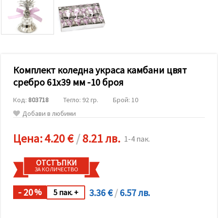
релевантно
съдържание
и реклами,
включително
с помощта
на наши
партньори
за анализ
и
Комплект коледна украса камбани цвят
маркетинг.
сребро 61x39 мм -10 броя
Можеш да
се
Код:
803718
Тегло: 92 гр.
Брой: 10
съгласиш
да
Добави в любими
използваме
всички
"бисквитки"
Цена:
4.20 €
/
8.21 лв.
1-4 пак.
като
натиснеш
"Приеми
ОТСТЪПКИ
всички!"
ЗА КОЛИЧЕСТВО
или да
посочиш
предпочитанията
- 20
3.36 €
/
6.57 лв.
%
5 пак. +
си в
"Настройки",
като