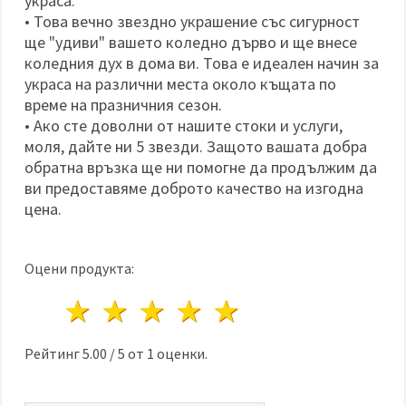
украса.
• Това вечно звездно украшение със сигурност
ще "удиви" вашето коледно дърво и ще внесе
коледния дух в дома ви. Това е идеален начин за
украса на различни места около къщата по
време на празничния сезон.
• Ако сте доволни от нашите стоки и услуги,
моля, дайте ни 5 звезди. Защото вашата добра
обратна връзка ще ни помогне да продължим да
ви предоставяме доброто качество на изгодна
цена.
Оцени продукта:
1 звезда
2 звезди
3 звезди
4 звезди
5 звезди
Рейтинг
5.00
/
5
от
1
оценки.