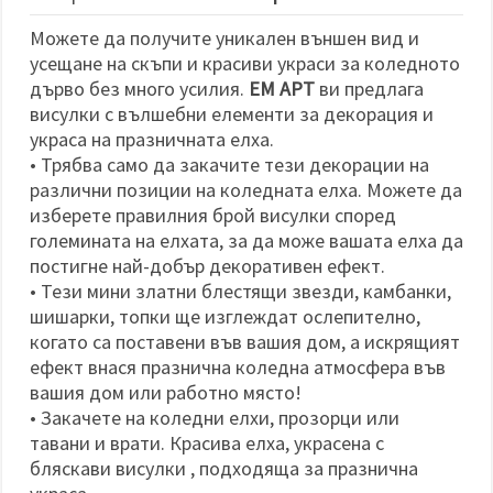
Можете да получите уникален външен вид и
усещане на скъпи и красиви украси за коледното
дърво без много усилия.
ЕМ АРТ
ви предлага
висулки с вълшебни елементи за декорация и
украса на празничната елха.
• Трябва само да закачите тези декорации на
различни позиции на коледната елха. Можете да
изберете правилния брой висулки според
големината на елхата, за да може вашата елха да
постигне най-добър декоративен ефект.
• Тези мини златни блестящи звезди, камбанки,
шишарки, топки ще изглеждат ослепително,
когато са поставени във вашия дом, а искрящият
ефект внася празнична коледна атмосфера във
вашия дом или работно място!
• Закачете на коледни елхи, прозорци или
тавани и врати. Красива елха, украсена с
бляскави висулки , подходяща за празнична