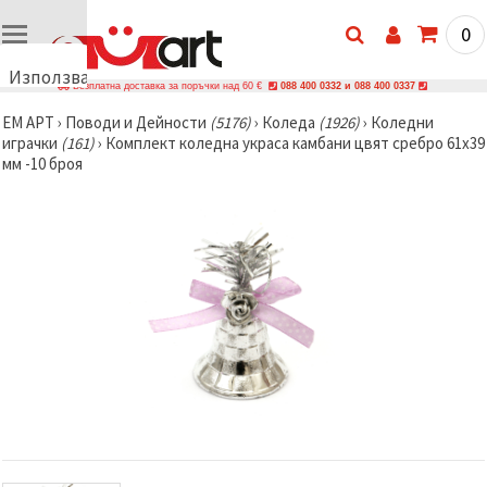
0
Използваме
Безплатна доставка за поръчки над 60 €
088 400 0332 и 088 400 0337
бисквитки
ЕМ АРТ
›
Поводи и Дейности
(5176)
›
Коледа
(1926)
›
Коледни
🍪
играчки
(161)
›
Комплект коледна украса камбани цвят сребро 61x39
Използваме
мм -10 броя
бисквитки
и подобни
технологии,
за да
осигурим
правилната
работа на
сайта, да
подобрим
твоето
изживяване
и, с твое
съгласие,
да
анализираме
трафика и
да
показваме
по-