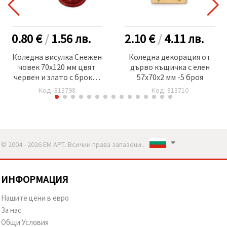
0.80 €
/
1.56
лв.
2.10 €
/
4.11
лв.
Коледна висулка Снежен
Коледна декорация от
човек 70x120 мм цвят
дърво къщичка с елен
червен и злато с брокат
57x70x2 мм -5 броя
-2 броя
Код: 813798
Код: 813710
© 2004 - 2026 ЕМ АРТ. Всички права запазени..
ИНФОРМАЦИЯ
Нашите цени в евро
За нас
Общи Условия