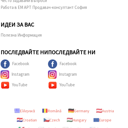
Често задавани въпроси
Работа в ЕМ АРТ Продавач-консултант София
ИДЕИ ЗА ВАС
Полезна Информация
ПОСЛЕДВАЙТЕ НИ
ПОСЛЕДВАЙТЕ НИ
Facebook
Facebook
Instagram
Instagram
YouTube
YouTube
Ελληνικά
Română
Germany
Austria
Croatian
Czech
Hungary
Europe