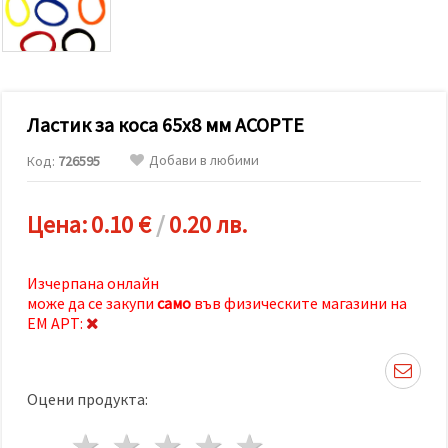
релевантно
съдържание
и реклами,
включително
с помощта
на наши
партньори
Ластик за коса 65x8 мм АСОРТЕ
за анализ
и
маркетинг.
Добави в любими
Код:
726595
Можеш да
се
съгласиш
Цена:
0.10 €
/
0.20 лв.
да
използваме
всички
"бисквитки"
Изчерпана онлайн
като
може да се закупи
само
във физическите магазини на
натиснеш
"Приеми
ЕМ АРТ:
всички!"
или да
посочиш
предпочитанията
Оцени продукта:
си в
"Настройки",
като
1 звезда
2 звезди
3 звезди
4 звезди
5 звезди