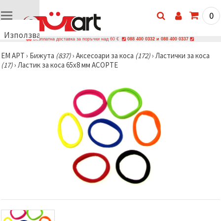
0
Използваме
Безплатна доставка за поръчки над 60 €
088 400 0332 и 088 400 0337
бисквитки
ЕМ АРТ
›
Бижутa
(837)
›
Аксесоари за коса
(172)
›
Ластички за коса
🍪
(17)
›
Ластик за коса 65x8 мм АСОРТЕ
Използваме
бисквитки
и подобни
технологии,
за да
осигурим
правилната
работа на
сайта, да
подобрим
твоето
изживяване
и, с твое
съгласие,
да
анализираме
трафика и
да
показваме
по-