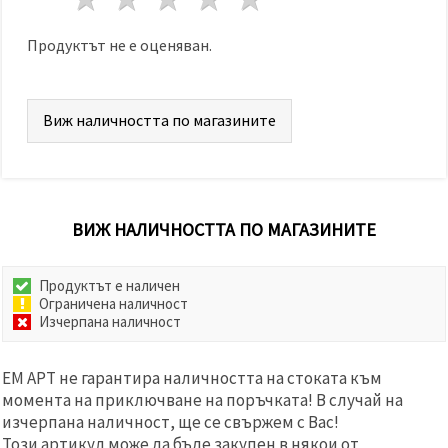
избереш
дадения
вид
Продуктът не е оценяван.
"бисквитки"
и кликнеш
бутона
"Запази"
Виж наличността по магазините
Приеми
всички
Настройки
ВИЖ НАЛИЧНОСТТА ПО МАГАЗИНИТЕ
на
бисквитките
Продуктът е наличен
Ограничена наличност
Изчерпана наличност
ЕМ АРТ не гарантира наличността на стоката към
момента на приключване на поръчката! В случай на
изчерпана наличност, ще се свържем с Вас!
Този артикул може да бъде закупен в някои от