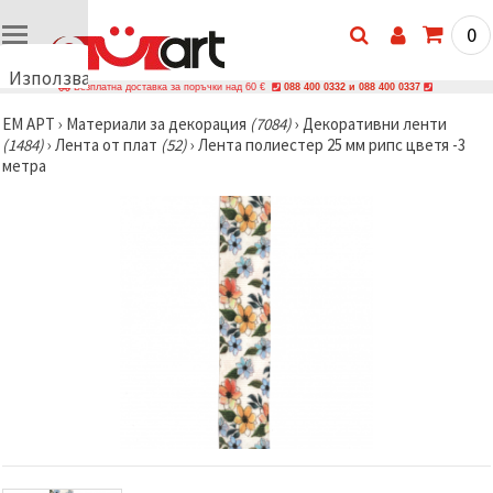
0
Използваме
Безплатна доставка за поръчки над 60 €
088 400 0332 и 088 400 0337
бисквитки
ЕМ АРТ
›
Материали за декорация
(7084)
›
Декоративни ленти
🍪
(1484)
›
Лента от плат
(52)
›
Лента полиестер 25 мм рипс цветя -3
Използваме
метра
бисквитки
и подобни
технологии,
за да
осигурим
правилната
работа на
сайта, да
подобрим
твоето
изживяване
и, с твое
съгласие,
да
анализираме
трафика и
да
показваме
по-