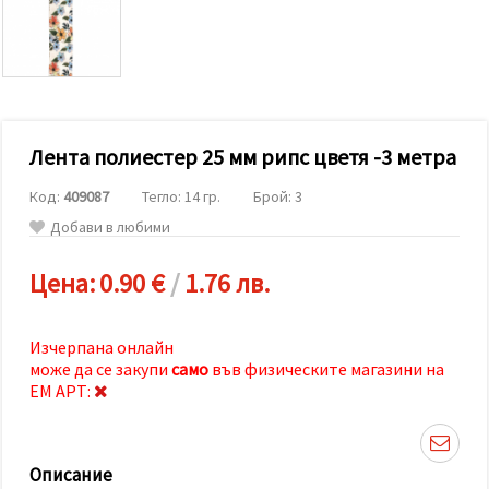
релевантно
съдържание
и реклами,
включително
с помощта
на наши
партньори
за анализ
и
Лента полиестер 25 мм рипс цветя -3 метра
маркетинг.
Можеш да
Код:
409087
Тегло: 14 гр.
Брой: 3
се
Добави в любими
съгласиш
да
използваме
Цена:
0.90 €
/
1.76 лв.
всички
"бисквитки"
като
натиснеш
Изчерпана онлайн
"Приеми
може да се закупи
само
във физическите магазини на
всички!"
или да
ЕМ АРТ:
посочиш
предпочитанията
си в
"Настройки",
Описание
като