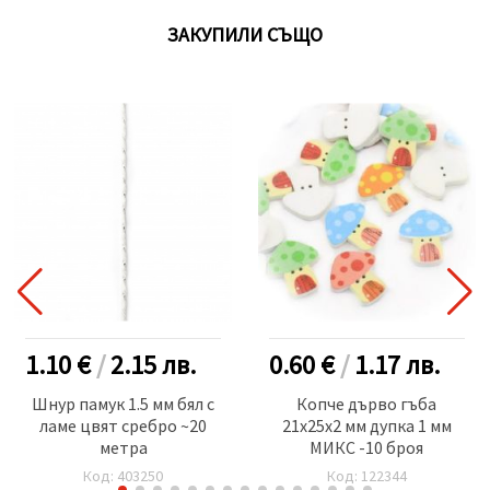
ЗАКУПИЛИ СЪЩО
1.10 €
/
2.15
лв.
0.60 €
/
1.17
лв.
Шнур памук 1.5 мм бял с
Копче дърво гъба
ламе цвят сребро ~20
21x25x2 мм дупка 1 мм
метра
МИКС -10 броя
Код: 403250
Код: 122344