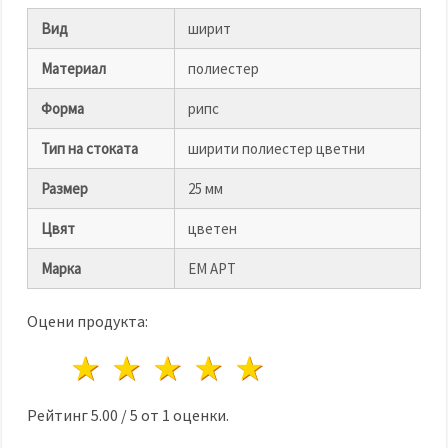
избереш
дадения
Вид
ширит
вид
"бисквитки"
и кликнеш
Материал
полиестер
бутона
"Запази"
Форма
рипс
Тип на стоката
ширити полиестер цветни
Приеми
всички
Размер
25 мм
Настройки
Цвят
цветен
на
бисквитките
Марка
ЕМ АРТ
Оцени продукта:
1 звезда
2 звезди
3 звезди
4 звезди
5 звезди
Рейтинг
5.00
/
5
от
1
оценки.