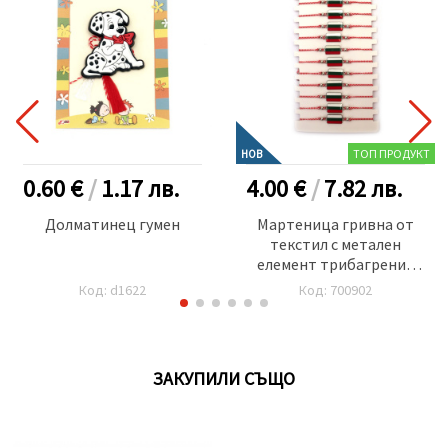
ТОП ПРОДУКТ
НОВ
0.60 €
/
1.17
лв.
4.00 €
/
7.82
лв.
Долматинец гумен
Мартеница гривна от
текстил с метален
елемент трибагреник
-12 броя
Код: d1622
Код: 700902
ЗАКУПИЛИ СЪЩО