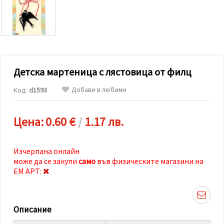
релевантно
съдържание
и реклами,
включително
с помощта
на наши
партньори
за анализ
и
Детска мартеница с лястовица от филц
маркетинг.
Можеш да
Добави в любими
Код:
d1593
се
съгласиш
да
Цена:
0.60 €
/
1.17 лв.
използваме
всички
"бисквитки"
като
Изчерпана онлайн
натиснеш
може да се закупи
само
във физическите магазини на
"Приеми
всички!"
ЕМ АРТ:
или да
посочиш
предпочитанията
си в
Описание
"Настройки",
като