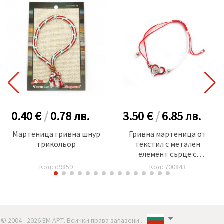
0.40 €
/
0.78
лв.
3.50 €
/
6.85
лв.
Мартеница гривна шнур
Гривна мартеница от
трикольор
текстил с метален
елемент сърце с
кристали -12 броя
Код: d9859
Код: 700843
© 2004 - 2026 ЕМ АРТ. Всички права запазени..