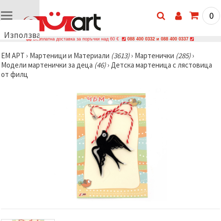
0
Използваме
Безплатна доставка за поръчки над 60 €
088 400 0332 и 088 400 0337
бисквитки
ЕМ АРТ
›
Мартеници и Материали
(3613)
›
Мартенички
(285)
›
🍪
Модели мартенички за деца
(46)
›
Детска мартеница с лястовица
Използваме
от филц
бисквитки
и подобни
технологии,
за да
осигурим
правилната
работа на
сайта, да
подобрим
твоето
изживяване
и, с твое
съгласие,
да
анализираме
трафика и
да
показваме
по-