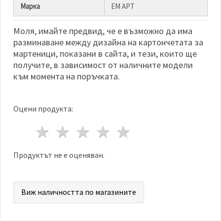
избереш
Марка
ЕМ АРТ
дадения
вид
"бисквитки"
Моля, имайте предвид, че е възможно да има
и кликнеш
бутона
разминаване между дизайна на картончетата за
"Запази"
мартеници, показани в сайта, и тези, които ще
получите, в зависимост от наличните модели
Приеми
към момента на поръчката.
всички
Настройки
Оцени продукта:
на
бисквитките
1 звезда
2 звезди
3 звезди
4 звезди
5 звезди
Продуктът не е оценяван.
Виж наличността по магазините