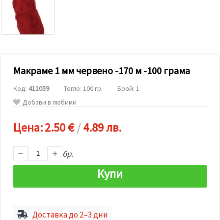
релевантно
съдържание
и реклами,
включително
с помощта
на наши
партньори
за анализ
и
Макраме 1 мм червено -170 м -100 грама
маркетинг.
Можеш да
Код:
411059
Тегло: 100 гр.
Брой: 1
се
Добави в любими
съгласиш
да
използваме
Цена:
2.50 €
/
4.89 лв.
всички
"бисквитки"
като
натиснеш
бр.
"Приеми
всички!"
Купи
или да
посочиш
предпочитанията
си в
"Настройки",
като
Доставка до 2–3 дни