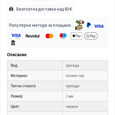
избереш
дадения
Безплатна доставка над 60 €
вид
"бисквитки"
и кликнеш
бутона
Популярни методи за плащане:
"Запази"
Приеми
всички
Настройки
Описание
на
бисквитките
Вид
прежда
Материал
полиестер
Тип на стоката
прежди
Размер
1 мм
Цвят
червен