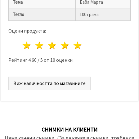
Тема
Баба Марта
Тегло
100 грама
Оцени продукта:
1 звезда
2 звезди
3 звезди
4 звезди
5 звезди
Рейтинг
4.60
/
5
от
10
оценки.
Виж наличността по магазините
СНИМКИ НА КЛИЕНТИ
Няма качени снимки, (За да качваш снимки, трябва да