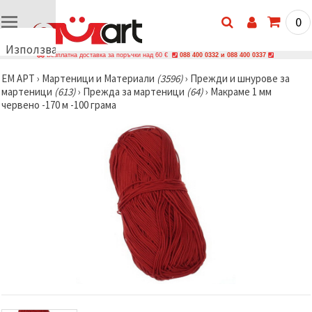
0
Използваме
Безплатна доставка за поръчки над 60 €
088 400 0332 и 088 400 0337
бисквитки
ЕМ АРТ
›
Мартеници и Материали
(3596)
›
Прежди и шнурове за
🍪
мартеници
(613)
›
Прежда за мартеници
(64)
›
Макраме 1 мм
Използваме
червено -170 м -100 грама
бисквитки
и подобни
технологии,
за да
осигурим
правилната
работа на
сайта, да
подобрим
твоето
изживяване
и, с твое
съгласие,
да
анализираме
трафика и
да
показваме
по-