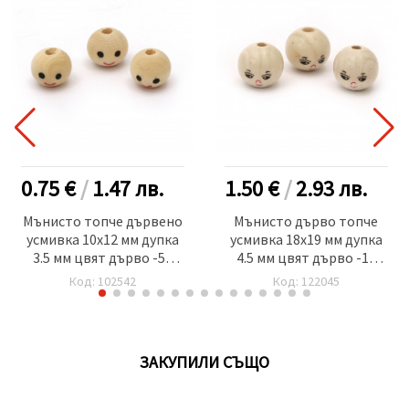
0.75 €
/
1.47
лв.
1.50 €
/
2.93
лв.
Мънисто топче дървено
Мънисто дърво топче
усмивка 10x12 мм дупка
усмивка 18x19 мм дупка
3.5 мм цвят дърво -50
4.5 мм цвят дърво -10
броя
броя
Код: 102542
Код: 122045
ЗАКУПИЛИ СЪЩО