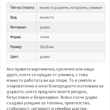
Тип на стоката
мъниста дървени, натурални, усмивки
Вид
мънисто
Материал
дърво
Форма
топче
Размер
16х18 мм
Цвят
дърво
Ако правите мартенички, куклички или нещо
друго, което се нуждае от усмивка, с това
мънисто работата ви ще спори. То е семпло и
очарователно и носи благородното излъчване на
дървото, което предлага своите ресурси,
безусловно и безрезервно. Всяко късче дърво
създава усещане за топлина, приятелство,
стабилност, сигурност и семейно щастие.