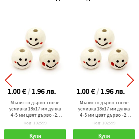
1.00 €
/
1.96
лв.
1.00 €
/
1.96
лв.
Мънисто дърво топче
Мънисто дърво топче
усмивка 18x17 мм дупка
усмивка 18x17 мм дупка
4~5 мм цвят дърво -20
4~5 мм цвят дърво -20
броя
броя
Код: 102599
Код: 102599
Купи
Купи