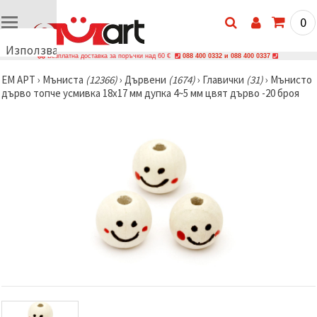
0
Използваме
Безплатна доставка за поръчки над 60 €
088 400 0332 и 088 400 0337
бисквитки
ЕМ АРТ
›
Мъниста
(12366)
›
Дървени
(1674)
›
Главички
(31)
›
Мънисто
🍪
дърво топче усмивка 18x17 мм дупка 4~5 мм цвят дърво -20 броя
Използваме
бисквитки
и подобни
технологии,
за да
осигурим
правилната
работа на
сайта, да
подобрим
твоето
изживяване
и, с твое
съгласие,
да
анализираме
трафика и
да
показваме
по-