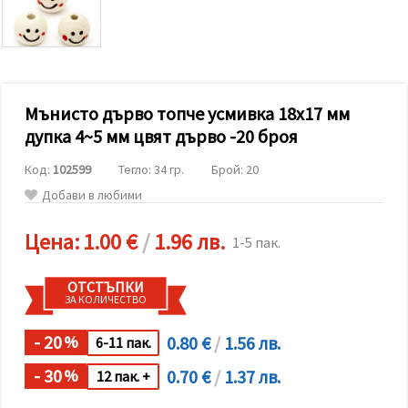
релевантно
съдържание
и реклами,
включително
с помощта
на наши
партньори
Мънисто дърво топче усмивка 18x17 мм
за анализ
и
дупка 4~5 мм цвят дърво -20 броя
маркетинг.
Можеш да
Код:
102599
Тегло: 34 гр.
Брой: 20
се
съгласиш
Добави в любими
да
използваме
всички
Цена:
1.00 €
/
1.96 лв.
1-5 пак.
"бисквитки"
като
натиснеш
ОТСТЪПКИ
"Приеми
ЗА КОЛИЧЕСТВО
всички!"
или да
посочиш
- 20
0.80 €
/
1.56 лв.
%
6-11 пак.
предпочитанията
си в
- 30
0.70 €
/
1.37 лв.
%
12 пак. +
"Настройки",
като