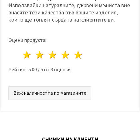
Използвайки натуралните, дървени мъниста вие
внасяте тези качества във вашите изделия,
които ще топлят сърцата на клиентите ви.
Оцени продукта:
1 звезда
2 звезди
3 звезди
4 звезди
5 звезди
Рейтинг
5.00
/
5
от
3
оценки.
Виж наличността по магазините
СНИМКИ НА КЛИЕНТИ