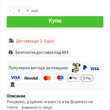
избереш
дадения
вид
пак.
"бисквитки"
и кликнеш
Купи
бутона
"Запази"
Приеми
Доставка до 2–3 дни
всички
Настройки
Безплатна доставка над 60 €
на
бисквитките
Популярни методи за плащане:
Описание
Рисувано, дървено мънисто във формата на
топче - усмихнато лице