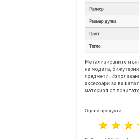
Размер
Размер дупка
Цвят
Тегло
Метализираните мъни
на модата, бижутерия
предмети. Използване
аксесоари за вашата 
материал от почитате
Оцени продукта:
1 звез
2 з