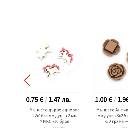
.
0.75 €
/
1.47
лв.
1.00 €
/
1.9
е 10 мм
Мънисто дърво еднорог
Мънисто Антик 
ко -50
22x16x5 мм дупка 2 мм
мм дупка 8x2.5
МИКС -10 броя
-50 грама ~