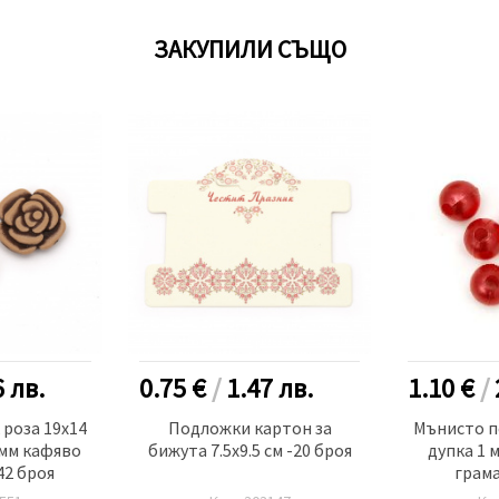
ЗАКУПИЛИ СЪЩО
6
лв.
0.75 €
/
1.47
лв.
1.10 €
/
роза 19x14
Подложки картон за
Мънисто п
 мм кафяво
бижута 7.5x9.5 см -20 броя
дупка 1 
42 броя
грама