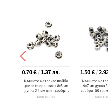
.
0.70 €
/
1.37
лв.
1.50 €
/
2.9
цвете
Мънисто метализе шайба
Мънисто метал
сребро
цвете с черен кант 8x5 мм
9x7 мм дупка 3
оя
дупка 2.5 мм цвят сребро
сребро -50 грам
-20 грама ~152 броя
Код: 103084
Код: 108