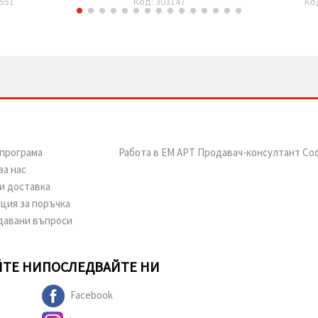
551
Код: 303147
Ко
програма
Работа в ЕМ АРТ Продавач-консултант Со
за нас
и доставка
ция за поръчка
давани въпроси
ТЕ НИ
ПОСЛЕДВАЙТЕ НИ
Facebook