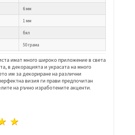
6 мм
1 мм
бял
50 грама
ста имат много широко приложение в света
та, в декорацията и украсата на много
то им за декориране на различни
перфектна визия ги прави предпочитан
лите на ръчно изработените акценти.
да
везди
3 звезди
4 звезди
5 звезди