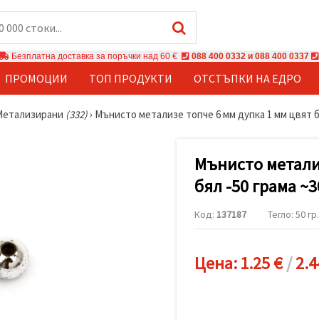
Безплатна доставка за поръчки над 60 €
088 400 0332 и 088 400 0337
ПРОМОЦИИ
ТОП ПРОДУКТИ
ОТСТЪПКИ НА ЕДРО
Метализирани
(332)
›
Мънисто метализе топче 6 мм дупка 1 мм цвят бя
Мънисто метализ
бял -50 грама ~
Код:
137187
Тегло: 50 гр.
Цена:
1.25 €
/
2.4