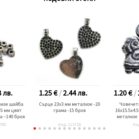
3
лв.
1.25 €
/
2.44
лв.
1.20 €
/
изе шайба
Сърце 23x3 мм метализе -20
Човечета
.5 мм цвят
грама -15 броя
16x15.5x4.5
а ~140 броя
метализе -
785
Код: 113728
Ко