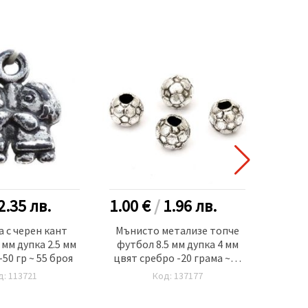
2.35
лв.
1.00 €
/
1.96
лв.
1.25
 с черен кант
Мънисто метализе топче
Мъни
 мм дупка 2.5 мм
футбол 8.5 мм дупка 4 мм
12x1
50 гр ~ 55 броя
цвят сребро -20 грама ~56
цвят 
броя
д: 113721
Код: 137177