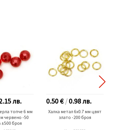
2.15
лв.
0.50 €
/
0.98
лв.
1.00
ерла топче 6 мм
Халка метал 6x0.7 мм цвят
мм червено -50
злато -200 броя
емот
 ±500 броя
мм М