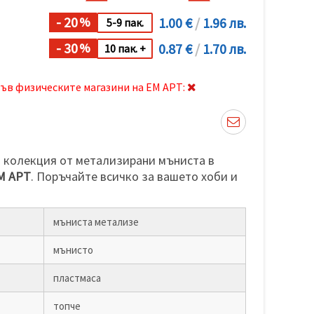
- 20
1.00 €
/
1.96 лв.
%
5-9 пак.
- 30
0.87 €
/
1.70 лв.
%
10 пак. +
ъв физическите магазини на ЕМ АРТ:
 колекция от метализирани мъниста в
М АРТ
. Поръчайте всичко за вашето хоби и
мъниста метализе
мънисто
пластмаса
топче