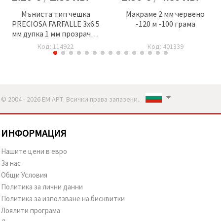
Мъниста тип чешка
Макраме 2 мм червено
PRECIOSA FARFALLE 3x6.5
-120 м -100 грама
мм дупка 1 мм прозрачна
матирана синьо-зелена
Код: 114922
Код: 401339
-10 грама ~86 броя
© 2004 - 2026 ЕМ АРТ. Всички права запазени..
ИНФОРМАЦИЯ
Нашите цени в евро
За нас
Общи Условия
Политика за лични данни
Политика за използване на бисквитки
Лоялити програма