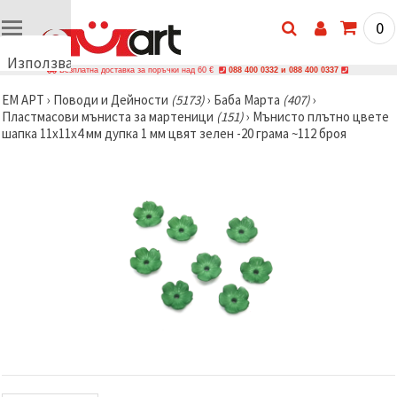
0
Използваме
Безплатна доставка за поръчки над 60 €
088 400 0332 и 088 400 0337
бисквитки
ЕМ АРТ
›
Поводи и Дейности
(5173)
›
Баба Марта
(407)
›
🍪
Пластмасови мъниста за мартеници
(151)
›
Мънисто плътно цвете
Използваме
шапка 11x11x4 мм дупка 1 мм цвят зелен -20 грама ~112 броя
бисквитки
и подобни
технологии,
за да
осигурим
правилната
работа на
сайта, да
подобрим
твоето
изживяване
и, с твое
съгласие,
да
анализираме
трафика и
да
показваме
по-