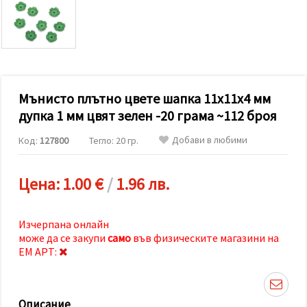
релевантно
съдържание
и реклами,
включително
с помощта
на наши
партньори
за анализ
и
Мънисто плътно цвете шапка 11x11x4 мм
маркетинг.
дупка 1 мм цвят зелен -20 грама ~112 броя
Можеш да
се
Добави в любими
Код:
127800
Тегло: 20 гр.
съгласиш
да
използваме
всички
Цена:
1.00 €
/
1.96 лв.
"бисквитки"
като
натиснеш
"Приеми
Изчерпана онлайн
всички!"
може да се закупи
само
във физическите магазини на
или да
ЕМ АРТ:
посочиш
предпочитанията
си в
"Настройки",
като
Описание