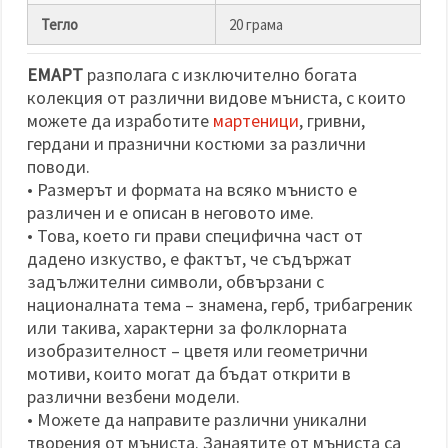
Тегло
20 грама
ЕМАРТ
разполага с изключително богата
колекция от различни видове мъниста, с които
можете да изработите
мартеници
, гривни,
гердани и празнични костюми за различни
поводи.
• Размерът и формата на всяко мънисто е
различен и е описан в неговото име.
• Това, което ги прави специфична част от
дадено изкуство, е фактът, че съдържат
задължителни символи, обвързани с
националната тема – знамена, герб, трибагреник
или такива, характерни за фолклорната
изобразителност – цветя или геометрични
мотиви, които могат да бъдат открити в
различни везбени модели.
• Можете да направите различни уникални
творения от мъниста. Занаятите от мъниста са