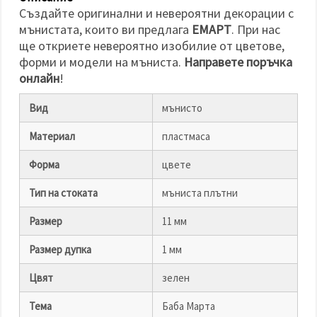
избереш
Създайте оригинални и невероятни декорации с
дадения
вид
мънистата, които ви предлага
ЕМАРТ
. При нас
"бисквитки"
ще откриете невероятно изобилие от цветове,
и кликнеш
бутона
форми и модели на мъниста.
Направете поръчка
"Запази"
онлайн
!
Приеми
Вид
мънисто
всички
Материал
пластмаса
Настройки
на
Форма
цвете
бисквитките
Тип на стоката
мъниста плътни
Размер
11 мм
Размер дупка
1 мм
Цвят
зелен
Тема
Баба Марта