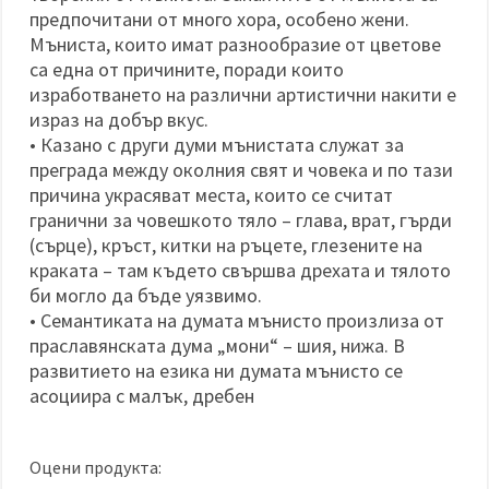
предпочитани от много хора, особено жени.
Мъниста, които имат разнообразие от цветове
са една от причините, поради които
изработването на различни артистични накити е
израз на добър вкус.
• Казано с други думи мънистата служат за
преграда между околния свят и човека и по тази
причина украсяват места, които се считат
гранични за човешкото тяло – глава, врат, гърди
(сърце), кръст, китки на ръцете, глезените на
краката – там където свършва дрехата и тялото
би могло да бъде уязвимо.
• Семантиката на думата мънисто произлиза от
праславянската дума „мони“ – шия, нижа. В
развитието на езика ни думата мънисто се
асоциира с малък, дребен
Оцени продукта: