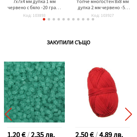
7x7x4 мм дупка 1 мм
топче многостен 8x8 мм
червено с бяло -20 грама
дупка 2 мм червено -50
~90 броя
грама ~ 200 броя
Код: 103893
Код: 103927
ЗАКУПИЛИ СЪЩО
1.20 €
/
2.35
лв.
2.50 €
/
4.89
лв.