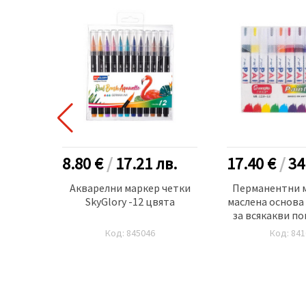
в.
8.80 €
/
17.21
лв.
17.40 €
/
34
 четка
Акварелни маркер четки
Перманентни м
 цвята
SkyGlory -12 цвята
маслена основа
за всякакви п
GuangNa -1
Код: 845046
Код: 841