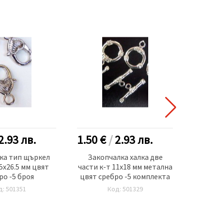
2.93
лв.
1.50 €
/
2.93
лв.
0.90
ка тип щъркел
Закопчалка халка две
Маг
5x26.5 мм цвят
части к-т 11x18 мм метална
30x10
ро -5 броя
цвят сребро -5 комплекта
у
д: 501351
Код: 501329