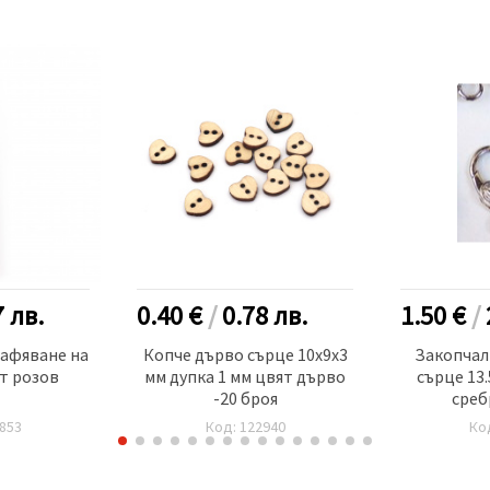
7
лв.
0.40 €
/
0.78
лв.
1.50 €
/
рафяване на
Копче дърво сърце 10x9x3
Закопчал
т розов
мм дупка 1 мм цвят дърво
сърце 13.
-20 броя
среб
853
Код: 122940
Ко