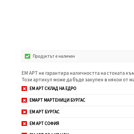
избереш
дадения
вид
"бисквитки"
и кликнеш
бутона
"Запази"
Приеми
всички
Продуктът е наличен
Настройки
на
ЕМ АРТ не гарантира наличността на стоката къ
бисквитките
Този артикул може да бъде закупен в някои от м
ЕМ АРТ СКЛАД НА ЕДРО
ЕМАРТ МАРТЕНИЦИ БУРГАС
ЕМ АРТ БУРГАС
ЕМ АРТ СОФИЯ