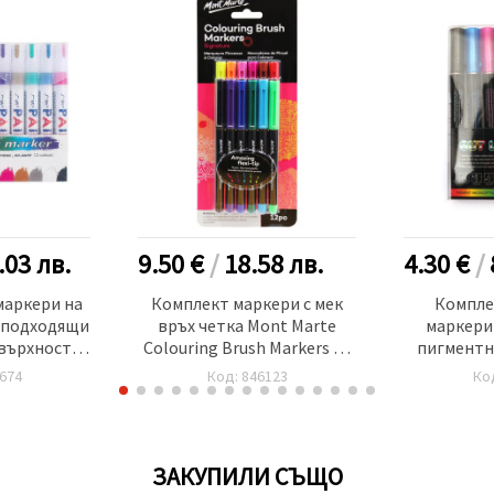
.03
лв.
9.50 €
/
18.58
лв.
4.30 €
/
аркери на
Комплект маркери с мек
Компле
 подходящи
връх четка Mont Marte
маркери 
овърхности
Colouring Brush Markers 12
пигментн
2 цвята
броя
водоусто
674
Код: 846123
Ко
ЗАКУПИЛИ СЪЩО