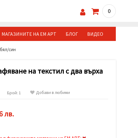
0
МАГАЗИНИТЕ НА ЕМ АРТ
БЛОГ
ВИДЕО
 бял/син
афяване на текстил с два върха
Добави в любими
Брой: 1
6 лв.
ъв физическите магазини на ЕМ АРТ: