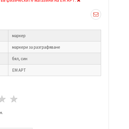
маркер
маркери за разграфяване
бял, син
ЕМ АРТ
да
везди
3 звезди
4 звезди
5 звезди
н.