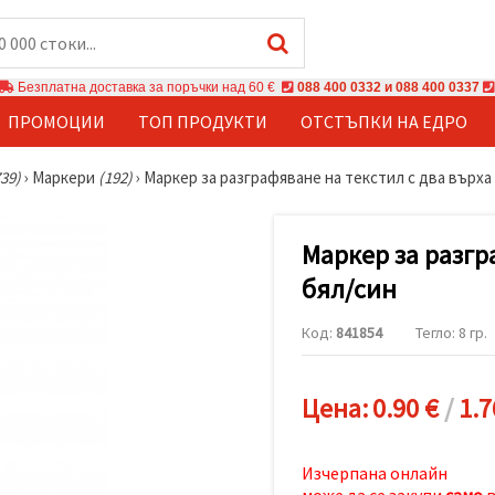
Безплатна доставка за поръчки над 60 €
088 400 0332 и 088 400 0337
ПРОМОЦИИ
ТОП ПРОДУКТИ
ОТСТЪПКИ НА ЕДРО
739)
›
Маркери
(192)
›
Маркер за разграфяване на текстил с два върха
Маркер за разгр
бял/син
Код:
841854
Тегло: 8 гр.
Цена:
0.90 €
/
1.7
Изчерпана онлайн
може да се закупи
само
в