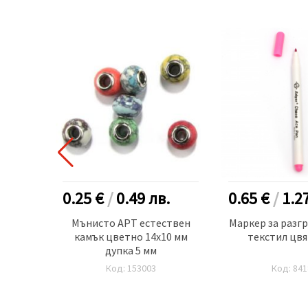
.
0.25 €
/
0.49
лв.
0.65 €
/
1.2
истал
Мънисто АРТ естествен
Маркер за разг
0.9 мм
камък цветно 14x10 мм
текстил цвя
ветен
дупка 5 мм
Код: 153003
Код: 841