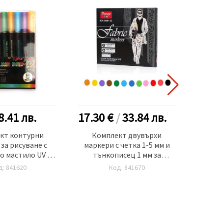
8.41
лв.
17.30 €
/
33.84
лв.
5.40
кт контурни
Комплект двувърхи
Двув
за рисуване с
маркери с четка 1-5 мм и
алко
о мастило UV и
тънкописец 1 мм за
йчиви -8 цвята
текстил GuangNa- 12 цвята
д: 841620
Код: 841670