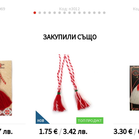
069
Код: n3012
Ко
ЗАКУПИЛИ СЪЩО
ТОП ПРОДУКТ
НОВ
7
лв.
1.75 €
/
3.42
лв.
3.30 €
/