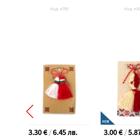
Код: n785
Код: n3
НОВ
.
3.30 €
/
6.45
лв.
3.00 €
/
5.8