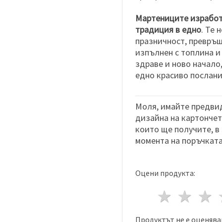
Мартениците изработе
традиция в едно
. Те 
празничност, превръщ
изпълнен с топлина и
здраве и ново начало,
едно красиво послани
Моля, имайте предвид
дизайна на картончета
които ще получите, в
момента на поръчката
Оцени продукта:
1 звез
2 з
Продуктът не е оценява