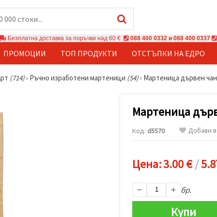
Безплатна доставка за поръчки над 60 €
088 400 0332 и 088 400 0337
ПРОМОЦИИ
ТОП ПРОДУКТИ
ОТСТЪПКИ НА ЕДРО
Арт
(714)
›
Ръчно изработени мартеници
(54)
›
Мартеница дървен чан
Мартеница дърв
Добави в
Код:
d5570
Цена:
3.00 €
/
5.8
бр.
Купи