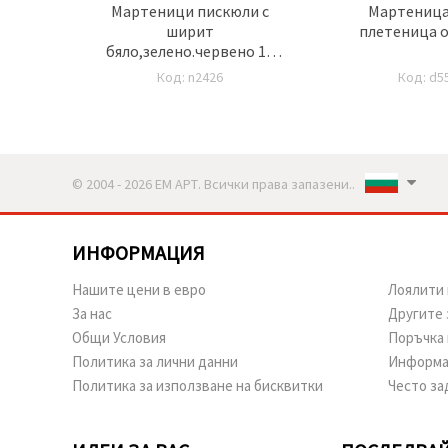
на с
Мартеници пискюли с
Мартеница
дпис
ширит
плетеница о
рта"
бяло,зелено.червено 10
броя
Код: n2426
Код: d5
© 2004 - 2026 ЕМ АРТ. Всички права запазени..
ИНФОРМАЦИЯ
Нашите цени в евро
Лоялити 
За нас
Другите 
Общи Условия
Поръчка 
Политика за лични данни
Информа
Политика за използване на бисквитки
Често за