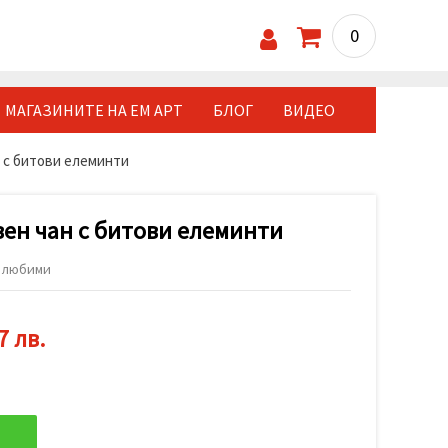
0
МАГАЗИНИТЕ НА ЕМ АРТ
БЛОГ
ВИДЕО
 с битови елеминти
ен чан с битови елеминти
 любими
7 лв.