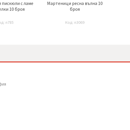
 пискюли с ламе
Мартеници ресна вълна 10
Ма
елки 10 броя
броя
копри
од: n785
Код: n3069
фия