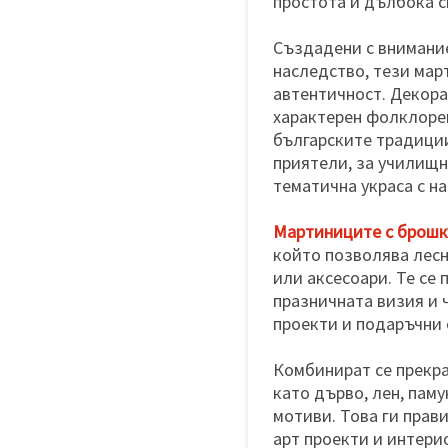
простота и дълбока 
Създадени с внимани
наследство, тези мар
автентичност. Декор
характерен фолклорен
българските традиции
приятели, за училищн
тематична украса с н
Мартиниците с брош
който позволява лесн
или аксесоари. Те се
празничната визия и
проекти и подаръчни 
Комбинират се прекра
като дърво, лен, пам
мотиви. Това ги прав
арт проекти и интери