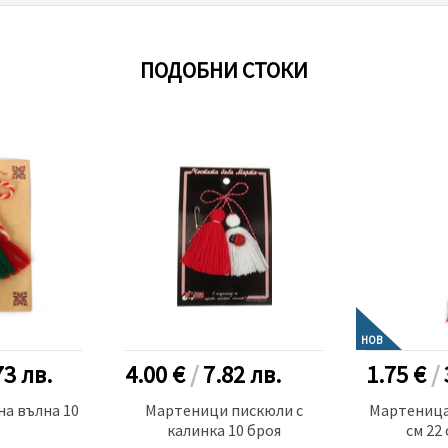
ПОДОБНИ СТОКИ
НОВ
73
лв.
4.00 €
/
7.82
лв.
1.75 €
/
а вълна 10
Мартеници пискюли с
Мартеница
калинка 10 броя
см 22 