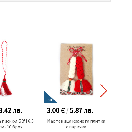
НОВ
3.42
лв.
3.00 €
/
5.87
лв.
3.50
 пискюл БЗЧ 6.5
Мартеница крачета плитка
Мар
см -10 броя
с паричка