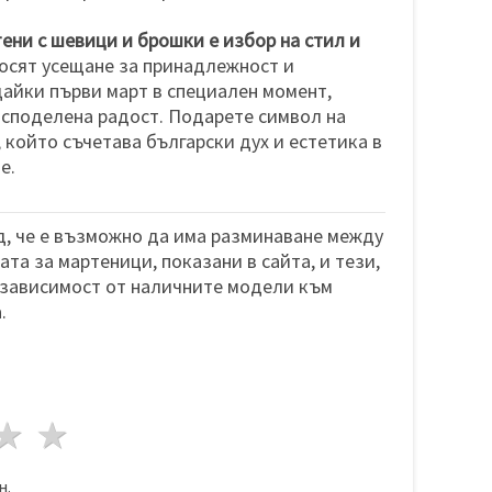
ни с шевици и брошки е избор на стил и
носят усещане за принадлежност и
айки първи март в специален момент,
 споделена радост. Подарете символ на
 който съчетава български дух и естетика в
е.
, че е възможно да има разминаване между
та за мартеници, показани в сайта, и тези,
 зависимост от наличните модели към
.
да
везди
3 звезди
4 звезди
5 звезди
н.