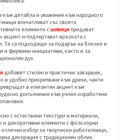
символика.
е към детайла и уважение към народното
теници впечатляват със своята
ативните елементи с
шевици
придават
 акцент и подчертават връзката с
. Те са подходящи за подарък на близки и
и и фирмени инициативи, както и за
ационален дух.
ки
добавят стилен и практичен завършек,
о и удобно прикрепване към дрехи, чанти
 превръщат в елегантен акцент към
 чудесно допълнение към ръчно изработени
опаковки.
сно с естествени текстури и материали,
ук и декоративни елементи с фолклорни
и отличен избор за творчески работилници,
орна декорация с традиционен облик.