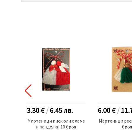
в.
3.30 €
/
6.45
лв.
6.00 €
/
11.
ълнени
Мартеници пискюли с ламе
Мартеници ресн
 Антик
и панделки 10 броя
броя