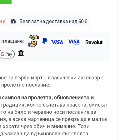
дни
Безплатна доставка над 60 €
 плащане:
не за първи март – класически аксесоар с
 пролетно послание.
 символ на пролетта, обновлението и
 традиция, която съчетава красота, смисъл
то на бяло и червено носи послание за
ния, а всяка мартеница се превръща в малък
а хората чрез обич и внимание. Този
одължава да вдъхновява със своята