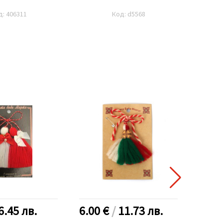
д: 406311
Код: d5568
6.45
лв.
6.00 €
/
11.73
лв.
3.80