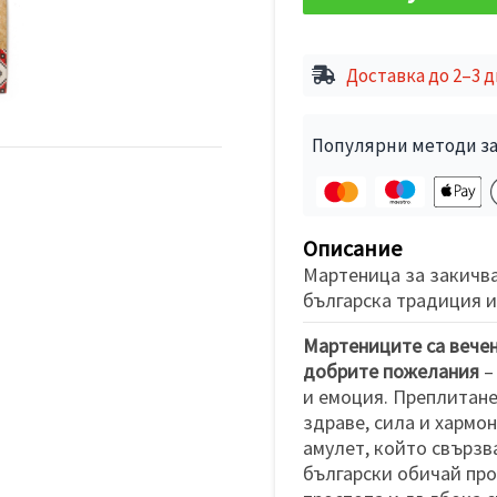
Доставка до 2–3 
Популярни методи за
Описание
Мартеница за закичва
българска традиция и
Мартениците са вечен
добрите пожелания
–
и емоция. Преплитане
здраве, сила и хармо
амулет, който свързв
български обичай пр