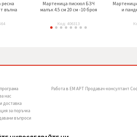
 ресна
Мартеница пискюл БЗЧ
Мартеници
т вълна
малък 4.5 см 20 см -10 броя
и панд
564
Код: 406313
К
програма
Работа в ЕМ АРТ Продавач-консултант Со
за нас
и доставка
ция за поръчка
давани въпроси