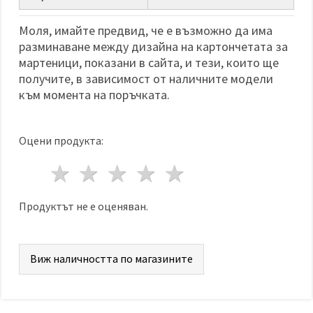
избереш
дадения
вид
Моля, имайте предвид, че е възможно да има
"бисквитки"
разминаване между дизайна на картончетата за
и кликнеш
бутона
мартеници, показани в сайта, и тези, които ще
"Запази"
получите, в зависимост от наличните модели
към момента на поръчката.
Приеми
всички
Оцени продукта:
Настройки
на
1 звезда
2 звезди
3 звезди
4 звезди
5 звезди
бисквитките
Продуктът не е оценяван.
Виж наличността по магазините