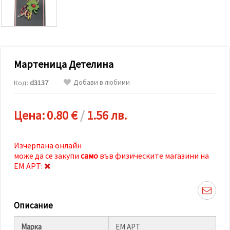
релевантно
съдържание
и реклами,
включително
с помощта
на наши
партньори
Мартеница Детелина
за анализ
и
маркетинг.
Добави в любими
Код:
d3137
Можеш да
се
съгласиш
Цена:
0.80 €
/
1.56 лв.
да
използваме
всички
"бисквитки"
Изчерпана онлайн
като
може да се закупи
само
във физическите магазини на
натиснеш
"Приеми
ЕМ АРТ:
всички!"
или да
посочиш
предпочитанията
Описание
си в
"Настройки",
като
Марка
ЕМ АРТ