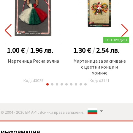
ТОП ПРОДУКТ
1.00 €
/
1.96
лв.
1.30 €
/
2.54
лв.
Мартеница Ресна вълна
Мартеница за закичване
с цветни конци и
момиче
Код: d3029
Код: d3141
© 2004 - 2026 ЕМ АРТ. Всички права запазени..
ИНФОРМАЦИЯ