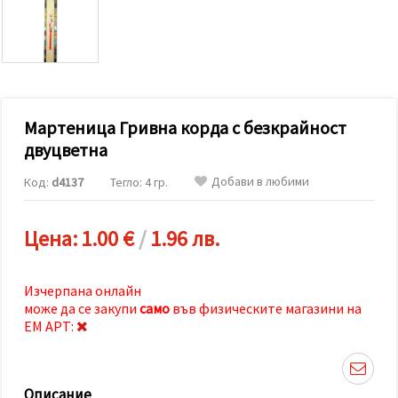
релевантно
съдържание
и реклами,
включително
с помощта
на наши
партньори
за анализ
и
Мартеница Гривна корда с безкрайност
маркетинг.
двуцветна
Можеш да
се
Добави в любими
Код:
d4137
Тегло: 4 гр.
съгласиш
да
използваме
всички
Цена:
1.00 €
/
1.96 лв.
"бисквитки"
като
натиснеш
"Приеми
Изчерпана онлайн
всички!"
може да се закупи
само
във физическите магазини на
или да
ЕМ АРТ:
посочиш
предпочитанията
си в
"Настройки",
като
Описание