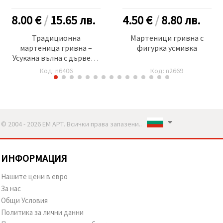
8.00 €
/
15.65
лв.
4.50 €
/
8.80
лв.
Традиционна
Мартеници гривна с
мартеница гривна –
фигурка усмивка
Усукана вълна с дървено
мънисто -10 броя
Код: n6406
Код: n2669
© 2004 - 2026 ЕМ АРТ. Всички права запазени..
ИНФОРМАЦИЯ
Нашите цени в евро
За нас
Общи Условия
Политика за лични данни