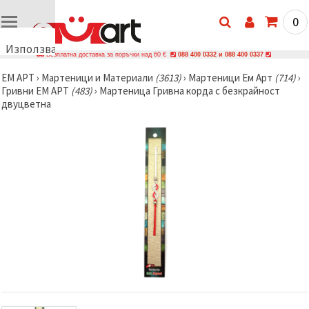
0
Използваме
Безплатна доставка за поръчки над 60 €
088 400 0332 и 088 400 0337
бисквитки
ЕМ АРТ
›
Мартеници и Материали
(3613)
›
Мартеници Ем Арт
(714)
›
🍪
Гривни ЕМ АРТ
(483)
›
Мартеница Гривна корда с безкрайност
Използваме
двуцветна
бисквитки
и подобни
технологии,
за да
осигурим
правилната
работа на
сайта, да
подобрим
твоето
изживяване
и, с твое
съгласие,
да
анализираме
трафика и
да
показваме
по-