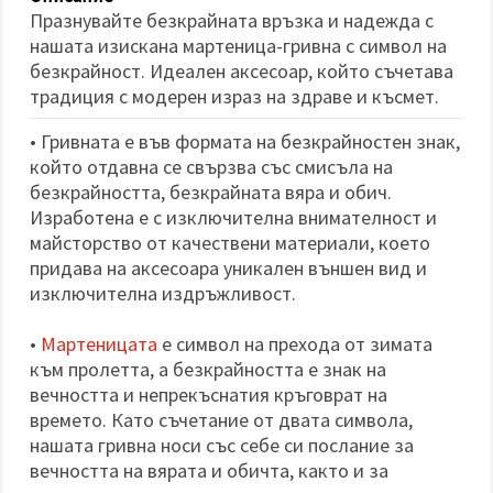
избереш
Празнувайте безкрайната връзка и надежда с
дадения
вид
нашата изискана мартеница-гривна с символ на
"бисквитки"
безкрайност. Идеален аксесоар, който съчетава
и кликнеш
бутона
традиция с модерен израз на здраве и късмет.
"Запази"
• Гривната е във формата на безкрайностен знак,
Приеми
който отдавна се свързва със смисъла на
безкрайността, безкрайната вяра и обич.
всички
Изработена е с изключителна внимателност и
Настройки
майсторство от качествени материали, което
на
придава на аксесоара уникален външен вид и
бисквитките
изключителна издръжливост.
•
Мартеницата
е символ на прехода от зимата
към пролетта, а безкрайността е знак на
вечността и непрекъснатия кръговрат на
времето. Като съчетание от двата символа,
нашата гривна носи със себе си послание за
вечността на вярата и обичта, както и за