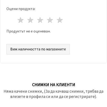
Оцени продукта:
1 звезда
2 звезди
3 звезди
4 звезди
5 звезди
Продуктът не е оценяван.
Виж наличността по магазините
СНИМКИ НА КЛИЕНТИ
Няма качени снимки, (За да качваш снимки, трябва да
влезете в профила си или да се регистрирате).