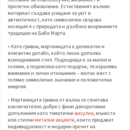
пролетно обновление. Естественият вълнен
материал създава усещане за уют и
автентичност, като символично свързва
носещия я с природата и дълбоко вкоренените
традиции на Баба Марта.
• Като гривна, мартеницата е деликатен и
елегантен детайл, който лесно допълва
всекидневния стил. Подходяща е за малки и
големи, а поднесена като подарък, тя изразява
внимание и лично отношение – малък жест с
голямо символично значение и положителна
енергия.
• Мартеницата гривна от вълна се съчетава
изключително добре с фини декоративни
допълнения като тематични
висулки
, мъниста
или стилни
метални акценти
, които придават
индивидуалност и модерен прочит на