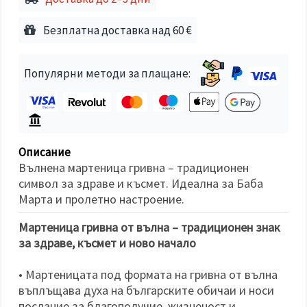
избереш
дадения
вид
Безплатна доставка над 60 €
"бисквитки"
и кликнеш
бутона
"Запази"
Популярни методи за плащане:
Приеми
всички
Настройки
Описание
на
Вълнена мартеница гривна – традиционен
бисквитките
символ за здраве и късмет. Идеална за Баба
Марта и пролетно настроение.
Мартеница гривна от вълна – традиционен знак
за здраве, късмет и ново начало
• Мартеницата под формата на гривна от вълна
въплъщава духа на българските обичаи и носи
послание за благополучие, жизненост и