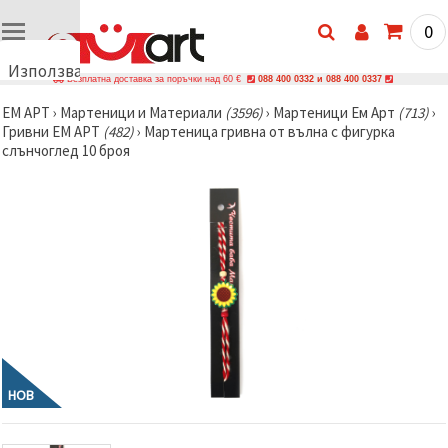
0
Използваме
Безплатна доставка за поръчки над 60 €
088 400 0332 и 088 400 0337
бисквитки
ЕМ АРТ
›
Мартеници и Материали
(3596)
›
Мартеници Ем Арт
(713)
›
🍪
Гривни ЕМ АРТ
(482)
›
Мартеница гривна от вълна с фигурка
Използваме
слънчоглед 10 броя
бисквитки
и подобни
технологии,
за да
осигурим
правилната
работа на
сайта, да
подобрим
твоето
изживяване
и, с твое
съгласие,
да
анализираме
трафика и
НОВ
да
показваме
по-