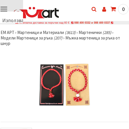
0
Използваме
Безплатна доставка за поръчки над 60 €
088 400 0332 и 088 400 0337
бисквитки
ЕМ АРТ
›
Мартеници и Материали
(3613)
›
Мартенички
(285)
›
🍪
Модели Мартеници за ръка
(207)
›
Мъжка мартеница за ръка от
Използваме
шнур
бисквитки
и подобни
технологии,
за да
осигурим
правилната
работа на
сайта, да
подобрим
твоето
изживяване
и, с твое
съгласие,
да
анализираме
трафика и
да
показваме
по-