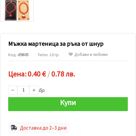
релевантно
съдържание
и реклами,
включително
с помощта
на наши
партньори
за анализ
и
Мъжка мартеница за ръка от шнур
маркетинг.
Можеш да
Добави в любими
Код:
d9805
Тегло: 10 гр.
се
съгласиш
да
Цена:
0.40 €
/
0.78 лв.
използваме
всички
"бисквитки"
като
бр.
натиснеш
"Приеми
Купи
всички!"
или да
посочиш
предпочитанията
си в
"Настройки",
Доставка до 2–3 дни
като