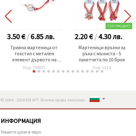
ТОП ПРОДУКТ
3.50 €
/
6.85
лв.
2.20 €
/
4.30
лв.
Гривна мартеница от
Мартеници връзки за
текстил с метален
ръка с мъниста - 5
елемент дървото на
пакетчета по 10 броя
живота с кристали и
Код: 700852
Код: n114
синьо око -12 броя
© 2004 - 2026 ЕМ АРТ. Всички права запазени..
ИНФОРМАЦИЯ
Нашите цени в евро