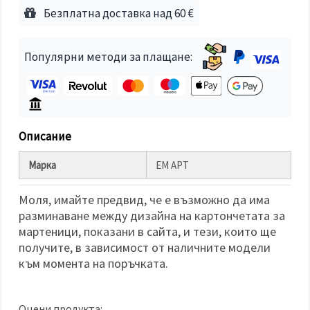
избереш
Безплатна доставка над 60 €
дадения
вид
"бисквитки"
и кликнеш
Популярни методи за плащане:
бутона
"Запази"
Приеми
всички
Описание
Настройки
на
Марка
ЕМ АРТ
бисквитките
Моля, имайте предвид, че е възможно да има
разминаване между дизайна на картончетата за
мартеници, показани в сайта, и тези, които ще
получите, в зависимост от наличните модели
към момента на поръчката.
Оцени продукта: