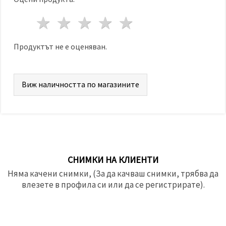
1 звезда
2 звезди
3 звезди
4 звезди
5 звезди
Продуктът не е оценяван.
Виж наличността по магазините
СНИМКИ НА КЛИЕНТИ
Няма качени снимки, (За да качваш снимки, трябва да
влезете в профила си или да се регистрирате).