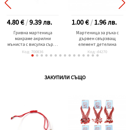
4.80 €
/
9.39
лв.
1.00 €
/
1.96
лв.
Гривна мартеница
Мартеница за ръка с
макраме акрилни
дървен свързващ
мъниста с висулка сърце
елемент детелина
-12 броя
Код: 700836
Код: d4270
ЗАКУПИЛИ СЪЩО