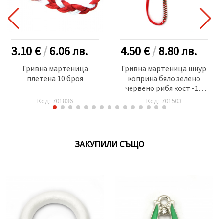
3.10 €
/
6.06
лв.
4.50 €
/
8.80
лв.
Гривна мартеница
Гривна мартеница шнур
плетена 10 броя
коприна бяло зелено
червено рибя кост -10
броя
Код: 701836
Код: 701503
ЗАКУПИЛИ СЪЩО