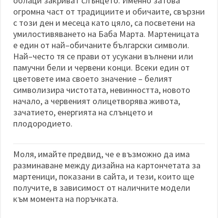
облаци закриват слънцето. Именно затова
огромна част от традициите и обичаите, свързни
с този ден и месеца като цяло, са посветени на
умилостивяването на Баба Марта. Мартеницата
е един от най–обичаните български символи.
Най–често тя се прави от усукани вълнени или
памучни бели и червени конци. Всеки един от
цветовете има своето значение – белият
символизира чистотата, невинността, новото
начало, а червеният олицетворява живота,
зачатието, енергията на слънцето и
плодородието.
Моля, имайте предвид, че е възможно да има
разминаване между дизайна на картончетата за
мартеници, показани в сайта, и тези, които ще
получите, в зависимост от наличните модели
към момента на поръчката.