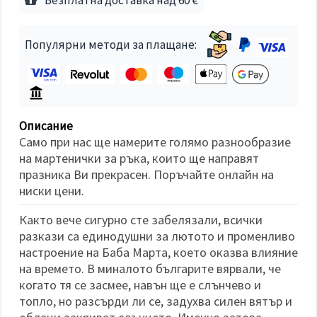
избереш
дадения
вид
"бисквитки"
Популярни методи за плащане:
и кликнеш
бутона
"Запази"
Приеми
всички
Описание
Само при нас ще намерите голямо разнообразие
Настройки
на мартенички за ръка, които ще направят
на
празника Ви прекрасен. Поръчайте онлайн на
бисквитките
ниски цени.
Както вече сигурно сте забелязали, всички
разкази са единодушни за лютото и променливо
настроение на Баба Марта, което оказва влияние
на времето. В миналото българите вярвали, че
когато тя се засмее, навън ще е слънчево и
топло, но разсърди ли се, задухва силен вятър и