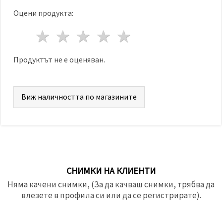
Оцени продукта:
1 звезда
2 звезди
3 звезди
4 звезди
5 звезди
Продуктът не е оценяван.
Виж наличността по магазините
СНИМКИ НА КЛИЕНТИ
Няма качени снимки, (За да качваш снимки, трябва да
влезете в профила си или да се регистрирате).