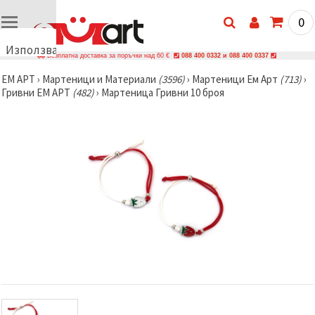
0
Използваме
Безплатна доставка за поръчки над 60 €
088 400 0332 и 088 400 0337
бисквитки
ЕМ АРТ
›
Мартеници и Материали
(3596)
›
Мартеници Ем Арт
(713)
›
🍪
Гривни ЕМ АРТ
(482)
›
Мартеница Гривни 10 броя
Използваме
бисквитки
и подобни
технологии,
за да
осигурим
правилната
работа на
сайта, да
подобрим
твоето
изживяване
и, с твое
съгласие,
да
анализираме
трафика и
да
показваме
по-