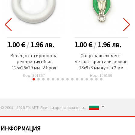
1.00 €
/
1.96
лв.
1.00 €
/
1.96
лв.
Венец от стиропор за
Свързващ елемент
декорация объл
метал с кристали кокиче
125x26x20 мм -2 броя
18x9x3 мм дупка 2 мм
цвят сребро -5 броя
Код: 801367
Код: 156199
© 2004 - 2026 ЕМ АРТ. Всички права запазени..
ИНФОРМАЦИЯ