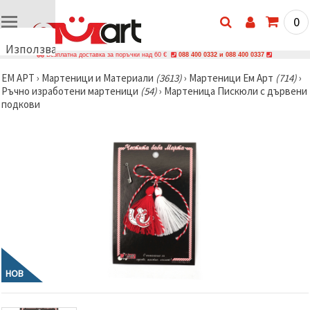
0
Използваме
Безплатна доставка за поръчки над 60 €
088 400 0332 и 088 400 0337
бисквитки
ЕМ АРТ
›
Мартеници и Материали
(3613)
›
Мартеници Ем Арт
(714)
›
🍪
Ръчно изработени мартеници
(54)
›
Мартеница Пискюли с дървени
Използваме
подкови
бисквитки
и подобни
технологии,
за да
осигурим
правилната
работа на
сайта, да
подобрим
твоето
изживяване
и, с твое
съгласие,
да
анализираме
трафика и
НОВ
да
показваме
по-