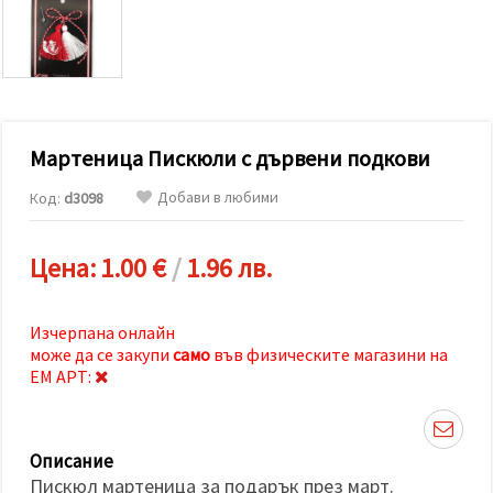
релевантно
съдържание
и реклами,
включително
с помощта
на наши
партньори
за анализ
и
Мартеница Пискюли с дървени подкови
маркетинг.
Можеш да
Добави в любими
Код:
d3098
се
съгласиш
да
Цена:
1.00 €
/
1.96 лв.
използваме
всички
"бисквитки"
като
Изчерпана онлайн
натиснеш
може да се закупи
само
във физическите магазини на
"Приеми
всички!"
ЕМ АРТ:
или да
посочиш
предпочитанията
си в
Описание
"Настройки",
като
Пискюл мартеница за подарък през март.