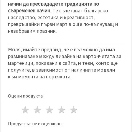
начин да пресъздадете традицията по
съвременен начин
. Те съчетават българско
наследство, естетика и креативност,
превръщайки първи март в още по-вълнуващ и
незабравим празник.
Моля, имайте предвид, че е възможно да има
разминаване между дизайна на картончетата за
мартеници, показани в сайта, и тези, които ще
получите, в зависимост от наличните модели
към момента на поръчката.
Оцени продукта:
1 звезда
2 звезди
3 звезди
4 звезди
5 звезди
Продуктът не е оценяван.