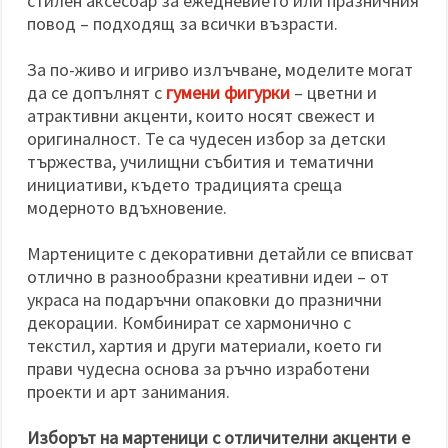
стилен аксесоар за ежедневието или празничния
повод – подходящ за всички възрасти.
За по-живо и игриво излъчване, моделите могат
да се допълнят с
гумени фигурки
– цветни и
атрактивни акценти, които носят свежест и
оригиналност. Те са чудесен избор за детски
тържества, училищни събития и тематични
инициативи, където традицията среща
модерното вдъхновение.
Мартениците с декоративни детайли се вписват
отлично в разнообразни креативни идеи – от
украса на подаръчни опаковки до празнични
декорации. Комбинират се хармонично с
текстил, хартия и други материали, което ги
прави чудесна основа за ръчно изработени
проекти и арт занимания.
Изборът на мартеници с отличителни акценти е