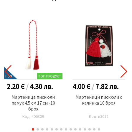
ТОП ПРОДУКТ
НОВ
2.20 €
/
4.30
лв.
4.00 €
/
7.82
лв.
Мартеница пискюли
Мартеници пискюли с
памук 4.5 см 17 см -10
калинка 10 броя
броя
Код: 406309
Код: n3012