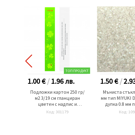
ТОП ПРОДУКТ
.
1.00 €
/
1.96
лв.
1.50 €
/
2.9
.7 мм
Подложки картон 250 гр/
Мъниста стъкле
Round
м2 3/19 см гланциран
мм тип MIYUKI D
ачна с
цветен с надпис и
дупка 0.8 мм 
вят
описание- 100 броя
дъга -10 грама
Код: 301179
Код: 109
то -10
я