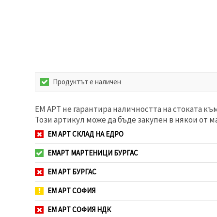
избереш
дадения
вид
"бисквитки"
и кликнеш
бутона
"Запази"
Приеми
Продуктът е наличен
всички
Настройки
ЕМ АРТ не гарантира наличността на стоката къ
на
Този артикул може да бъде закупен в някои от м
бисквитките
ЕМ АРТ СКЛАД НА ЕДРО
ЕМАРТ МАРТЕНИЦИ БУРГАС
ЕМ АРТ БУРГАС
ЕМ АРТ СОФИЯ
ЕМ АРТ СОФИЯ НДК