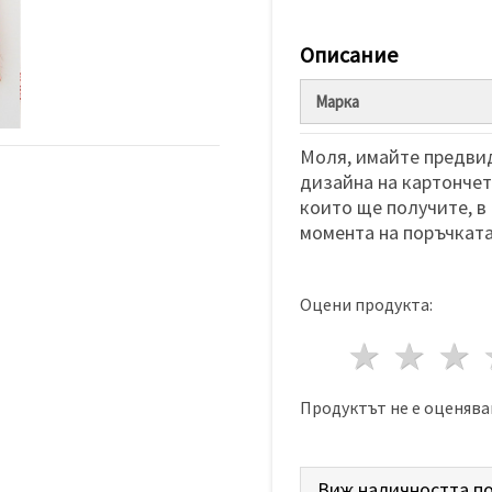
Описание
Марка
Моля, имайте предвид
дизайна на картончета
които ще получите, в
момента на поръчката
Оцени продукта:
1 звез
2 з
Продуктът не е оценява
Виж наличността по