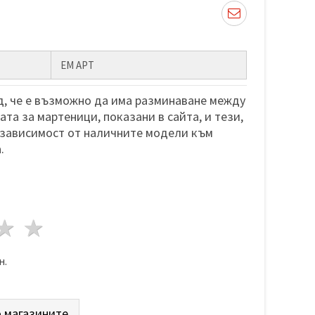
ЕМ АРТ
, че е възможно да има разминаване между
та за мартеници, показани в сайта, и тези,
 зависимост от наличните модели към
.
да
везди
3 звезди
4 звезди
5 звезди
н.
 магазините