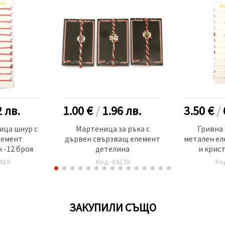
2
лв.
1.00 €
/
1.96
лв.
3.50 €
/
ица шнур с
Мартеница за ръка с
Гривна
лемент
дървен свързващ елемент
метален ел
 -12 броя
детелина
и крист
919
Код: d4270
Ко
ЗАКУПИЛИ СЪЩО