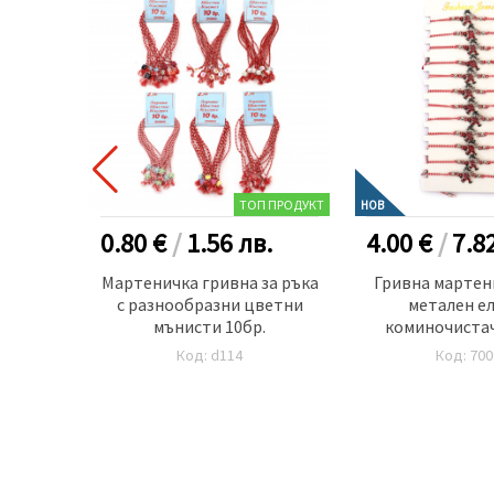
ТОП ПРОДУКТ
НОВ
.
0.80 €
/
1.56
лв.
4.00 €
/
7.8
а от
Мартеничка гривна за ръка
Гривна мартен
лемент
с разнообразни цветни
метален е
оя
мънисти 10бр.
коминочистач
Код: d114
Код: 700