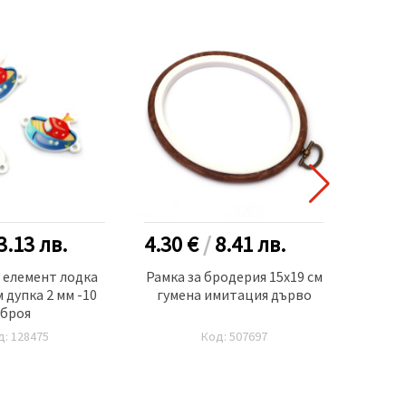
3.13
лв.
4.30 €
/
8.41
лв.
4.00
 елемент лодка
Рамка за бродерия 15x19 см
Грив
 дупка 2 мм -10
гумена имитация дърво
коприн
броя
крис
д: 128475
Код: 507697
к