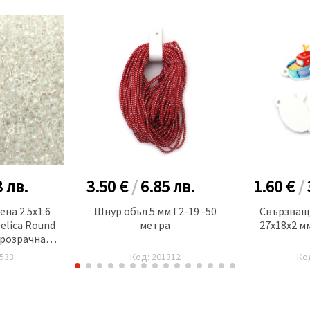
3
лв.
3.50 €
/
6.85
лв.
1.60 €
/
на 2.5x1.6
Шнур объл 5 мм Г2-19 -50
Свързващ
elica Round
метра
27x18x2 мм
прозрачна
 ~720 броя
533
Код: 201312
Ко