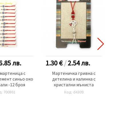
6.85
лв.
1.30 €
/
2.54
лв.
0.80
 мартеница с
Мартеничка гривна с
Тради
емент синьо око
детелина и калинка с
вр
али -12 броя
кристални мъниста
д: 700861
Код: d4309