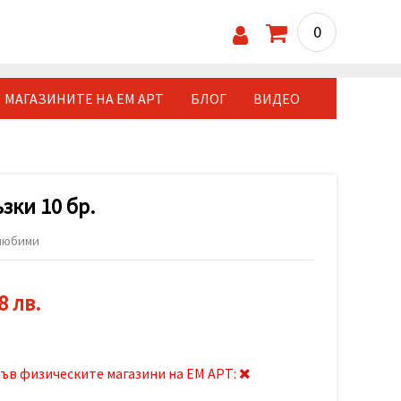
0
МАГАЗИНИТЕ НА ЕМ АРТ
БЛОГ
ВИДЕО
зки 10 бр.
любими
8 лв.
ъв физическите магазини на ЕМ АРТ: