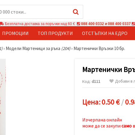
Безплатна доставка за поръчки над 60 €
088 400 0332 и 088 400 0337
ПРОМОЦИИ
ТОП ПРОДУКТИ
ОТСТЪПКИ НА ЕДРО
1)
›
Модели Мартеници за ръка
(204)
›
Мартенички Връзки 10 бр.
Мартенички Връ
Добави в 
Код:
d111
Цена:
0.50 €
/
0.9
Изчерпана онлайн
може да се закупи
само
в