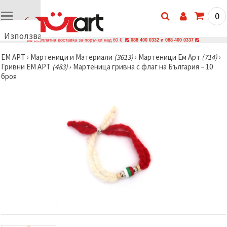
0
Използваме
Безплатна доставка за поръчки над 60 €
088 400 0332 и 088 400 0337
бисквитки
ЕМ АРТ
›
Мартеници и Материали
(3613)
›
Мартеници Ем Арт
(714)
›
🍪
Гривни ЕМ АРТ
(483)
›
Мартеница гривна с флаг на България – 10
Използваме
броя
бисквитки
и подобни
технологии,
за да
осигурим
правилната
работа на
сайта, да
подобрим
твоето
изживяване
и, с твое
съгласие,
да
анализираме
трафика и
да
показваме
по-