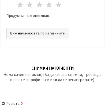
1 звезда
2 звезди
3 звезди
4 звезди
5 звезди
Продуктът не е оценяван.
Виж наличността по магазините
СНИМКИ НА КЛИЕНТИ
Няма качени снимки, (За да качваш снимки, трябва да
влезете в профила си или да се регистрирате).
Ревюта:
0