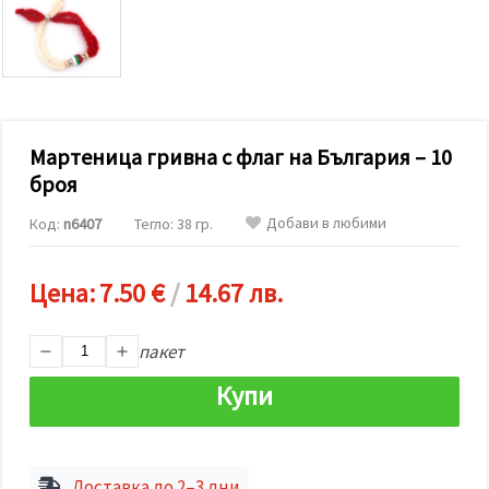
релевантно
съдържание
и реклами,
включително
с помощта
на наши
партньори
за анализ
и
Мартеница гривна с флаг на България – 10
маркетинг.
броя
Можеш да
се
Добави в любими
Код:
n6407
Тегло: 38 гр.
съгласиш
да
използваме
всички
Цена:
7.50 €
/
14.67 лв.
"бисквитки"
като
натиснеш
пакет
"Приеми
всички!"
или да
Купи
посочиш
предпочитанията
си в
"Настройки",
като
Доставка до 2–3 дни