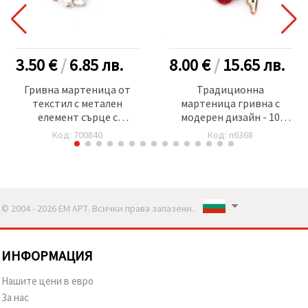
3.50 €
/
6.85
лв.
8.00 €
/
15.65
лв.
Гривна мартеница от
Традиционна
текстил с метален
мартеница гривна с
елемент сърце с
модерен дизайн - 10
кристали и синьо око -12
броя
Код: 700840
Код: n6368
броя
© 2004 - 2026 ЕМ АРТ. Всички права запазени..
ИНФОРМАЦИЯ
Нашите цени в евро
За нас