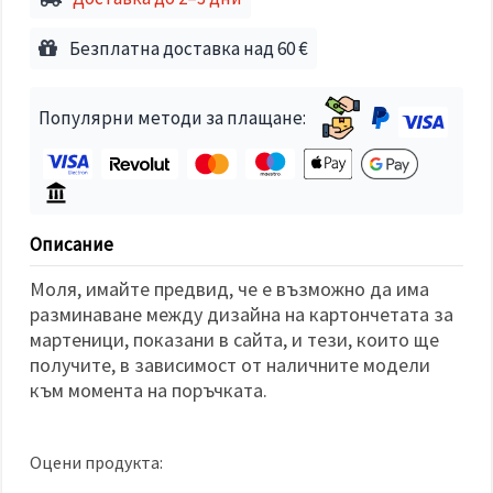
избереш
дадения
вид
Безплатна доставка над 60 €
"бисквитки"
и кликнеш
бутона
"Запази"
Популярни методи за плащане:
Приеми
всички
Настройки
Описание
на
бисквитките
Моля, имайте предвид, че е възможно да има
разминаване между дизайна на картончетата за
мартеници, показани в сайта, и тези, които ще
получите, в зависимост от наличните модели
към момента на поръчката.
Оцени продукта: