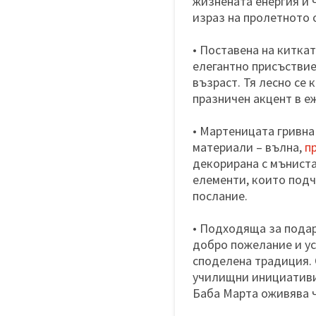
жизнената енергия и 
израз на пролетното 
• Поставена на киткат
елегантно присъствие
възраст. Тя лесно се
празничен акцент в е
• Мартеницата гривна
материали – вълна,
п
декорирана с мъниста
елементи, които под
послание.
• Подходяща за подаря
добро пожелание и ус
споделена традиция. 
училищни инициативи
Баба Марта оживява ч