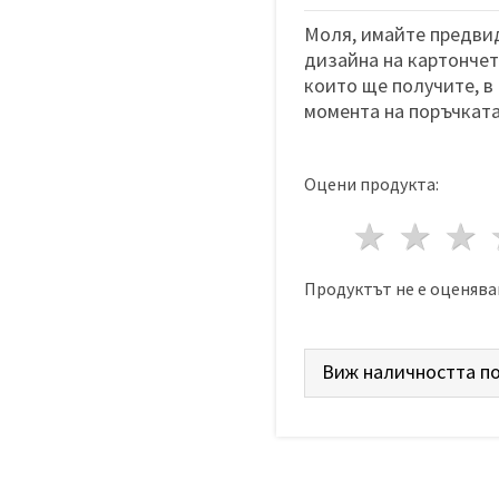
Моля, имайте предвид
дизайна на картончета
които ще получите, в
момента на поръчката
Оцени продукта:
1 звез
2 з
Продуктът не е оценява
Виж наличността по