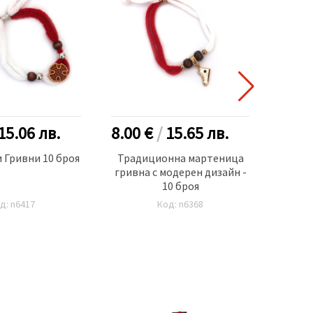
НОВ
15.06
лв.
8.00 €
/
15.65
лв.
9.00
 Гривни 10 броя
Традиционна мартеница
Марте
гривна с модерен дизайн -
10 броя
д: n6417
Код: n6368