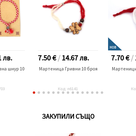
НОВ
1
лв.
7.50 €
/
14.67
лв.
7.70 €
/
на шнур 10
Мартеница Гривни 10 броя
Мартеници
703
Код: n6141
Ко
ЗАКУПИЛИ СЪЩО