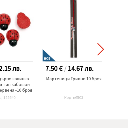
НОВ
2.15
лв.
7.50 €
/
14.67
лв.
0.30
дърво калинка
Мартеници Гривни 10 броя
Помп
мм тип кабошон
светл
ервена -10 броя
д: 122640
Код: n6503