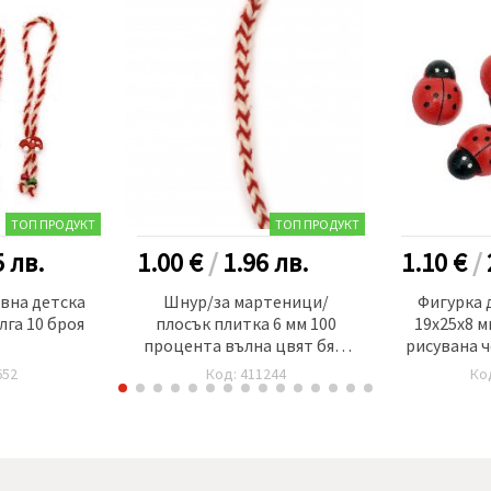
ТОП ПРОДУКТ
ТОП ПРОДУКТ
5
лв.
1.00 €
/
1.96
лв.
1.10 €
/
вна детска
Шнур/за мартеници/
Фигурка 
лга 10 броя
плосък плитка 6 мм 100
19x25x8 
процента вълна цвят бял,
рисувана ч
червен -3 метра
652
Код: 411244
Ко