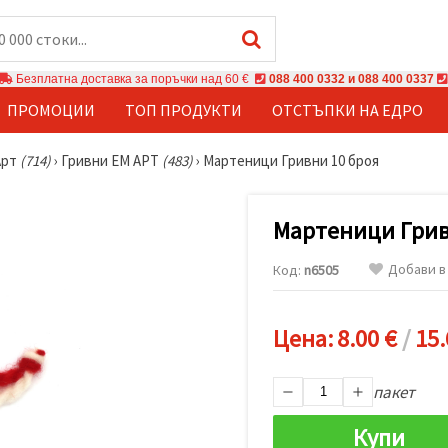
Безплатна доставка за поръчки над 60 €
088 400 0332 и 088 400 0337
ПРОМОЦИИ
ТОП ПРОДУКТИ
ОТСТЪПКИ НА ЕДРО
Арт
(714)
›
Гривни ЕМ АРТ
(483)
›
Мартеници Гривни 10 броя
Мартеници Грив
Добави в
Код:
n6505
Цена:
8.00 €
/
15.
пакет
Купи