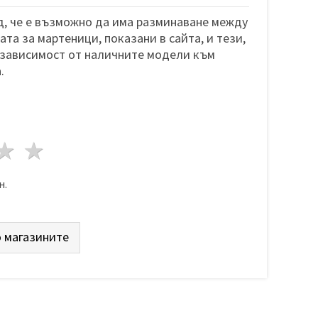
, че е възможно да има разминаване между
та за мартеници, показани в сайта, и тези,
 зависимост от наличните модели към
.
да
везди
3 звезди
4 звезди
5 звезди
н.
 магазините