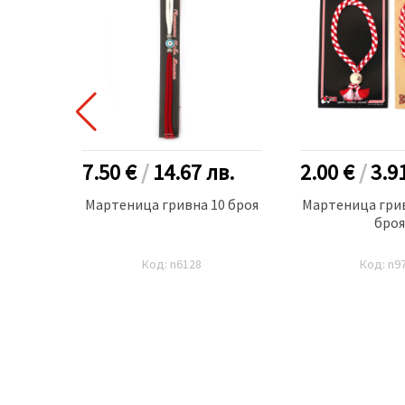
лв.
7.50 €
/
14.67
лв.
2.00 €
/
3.9
теници
Мартеница гривна 10 броя
Мартеница грив
я
броя
Код: n6128
Код: n9