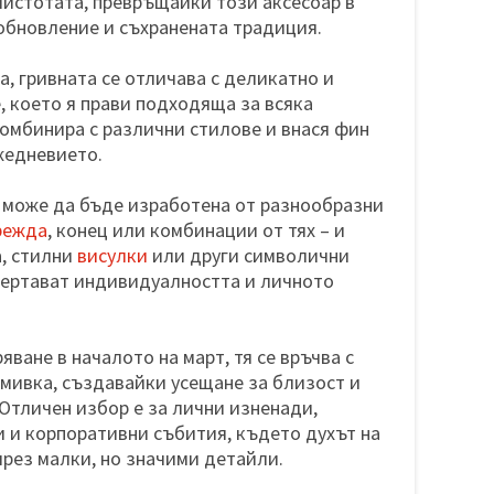
чистотата, превръщайки този аксесоар в
обновление и съхранената традиция.
а, гривната се отличава с деликатно и
, което я прави подходяща за всяка
 комбинира с различни стилове и внася фин
жедневието.
 може да бъде изработена от разнообразни
режда
, конец или комбинации от тях – и
, стилни
висулки
или други символични
чертават индивидуалността и личното
ване в началото на март, тя се връчва с
мивка, създавайки усещане за близост и
Отличен избор е за лични изненади,
 и корпоративни събития, където духът на
рез малки, но значими детайли.