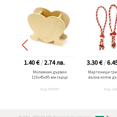
.
1.40 €
/
2.74
лв.
3.30 €
/
6.4
вете
Моливник дървен
Мартеници гри
x4 мм
115x45x95 мм сърце
вълна копче дъ
ма ~68
Код: 803367
Код: n2
© 2004 - 2026 ЕМ АРТ. Всички права запазени..