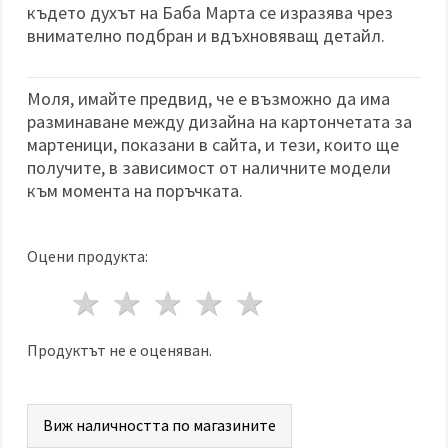
където духът на Баба Марта се изразява чрез
внимателно подбран и вдъхновяващ детайл.
Моля, имайте предвид, че е възможно да има
разминаване между дизайна на картончетата за
мартеници, показани в сайта, и тези, които ще
получите, в зависимост от наличните модели
към момента на поръчката.
Оцени продукта:
1 звезда
2 звезди
3 звезди
4 звезди
5 звезди
Продуктът не е оценяван.
Виж наличността по магазините