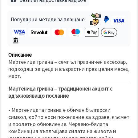
избереш
дадения
вид
"бисквитки"
Популярни методи за плащане:
и кликнеш
бутона
"Запази"
Приеми
всички
Описание
Мартеница гривна – семпъл празничен аксесоар,
Настройки
подходящ за деца и възрастни през целия месец
на
март.
бисквитките
Мартеница гривна – традиционен акцент с
вдъхновяващо послание
• Мартеницата гривна е обичан български
символ, който носи пожелание за здраве, късмет
и пролетно обновление. Червено-бялата
комбинация въплъщава силата на живота и