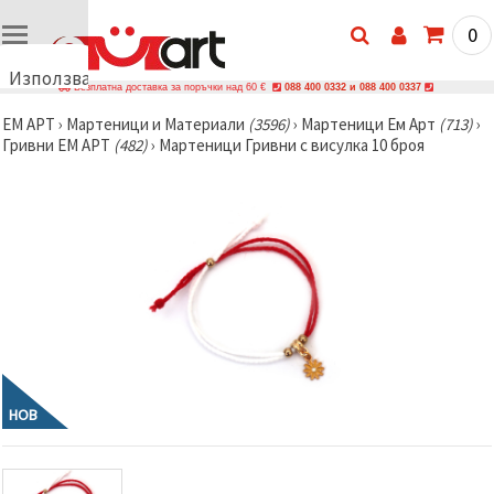
0
Използваме
Безплатна доставка за поръчки над 60 €
088 400 0332 и 088 400 0337
бисквитки
ЕМ АРТ
›
Мартеници и Материали
(3596)
›
Мартеници Ем Арт
(713)
›
🍪
Гривни ЕМ АРТ
(482)
›
Мартеници Гривни с висулка 10 броя
Използваме
бисквитки
и подобни
технологии,
за да
осигурим
правилната
работа на
сайта, да
подобрим
твоето
изживяване
и, с твое
съгласие,
да
НОВ
анализираме
трафика и
да
показваме
по-