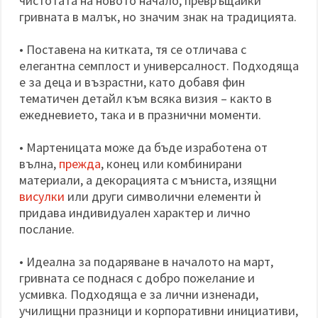
чистотата на новото начало, превръщайки
гривната в малък, но значим знак на традицията.
• Поставена на китката, тя се отличава с
елегантна семплост и универсалност. Подходяща
е за деца и възрастни, като добавя фин
тематичен детайл към всяка визия – както в
ежедневието, така и в празнични моменти.
• Мартеницата може да бъде изработена от
вълна,
прежда
, конец или комбинирани
материали, а декорацията с мъниста, изящни
висулки
или други символични елементи ѝ
придава индивидуален характер и лично
послание.
• Идеална за подаряване в началото на март,
гривната се поднася с добро пожелание и
усмивка. Подходяща е за лични изненади,
училищни празници и корпоративни инициативи,