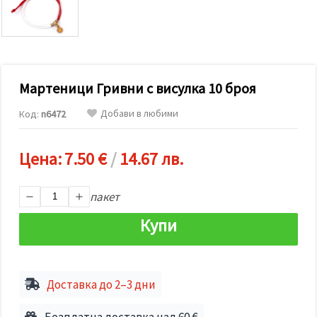
релевантно
съдържание
и реклами,
включително
с помощта
на наши
партньори
Мартеници Гривни с висулка 10 броя
за анализ
и
маркетинг.
Добави в любими
Код:
n6472
Можеш да
се
съгласиш
Цена:
7.50 €
/
14.67 лв.
да
използваме
всички
"бисквитки"
пакет
като
натиснеш
Купи
"Приеми
всички!"
или да
посочиш
предпочитанията
Доставка до 2–3 дни
си в
"Настройки",
като
Безплатна доставка над 60 €