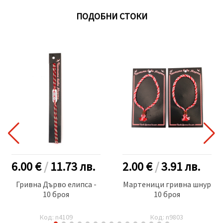
ПОДОБНИ СТОКИ
6.00 €
/
11.73
лв.
2.00 €
/
3.91
лв.
Гривна Дърво елипса -
Мартеници гривна шнур
10 броя
10 броя
Код: n4109
Код: n9803