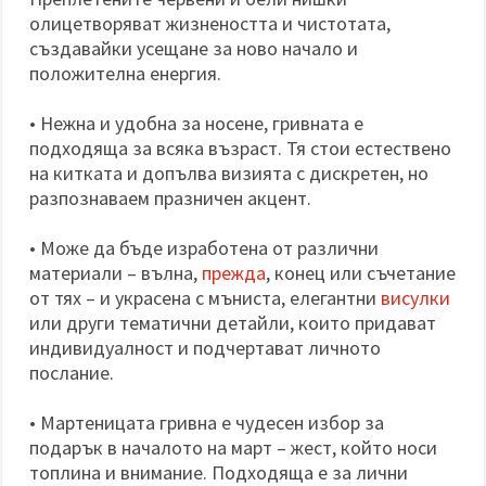
олицетворяват жизнеността и чистотата,
създавайки усещане за ново начало и
положителна енергия.
• Нежна и удобна за носене, гривната е
подходяща за всяка възраст. Тя стои естествено
на китката и допълва визията с дискретен, но
разпознаваем празничен акцент.
• Може да бъде изработена от различни
материали – вълна,
прежда
, конец или съчетание
от тях – и украсена с мъниста, елегантни
висулки
или други тематични детайли, които придават
индивидуалност и подчертават личното
послание.
• Мартеницата гривна е чудесен избор за
подарък в началото на март – жест, който носи
топлина и внимание. Подходяща е за лични