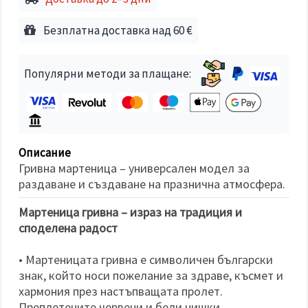
избереш
дадения
вид
Безплатна доставка над 60 €
"бисквитки"
и кликнеш
бутона
"Запази"
Популярни методи за плащане:
Приеми
всички
Настройки
Описание
на
Гривна мартеница – универсален модел за
бисквитките
раздаване и създаване на празнична атмосфера.
Мартеница гривна – израз на традиция и
споделена радост
• Мартеницата гривна е символичен български
знак, който носи пожелание за здраве, късмет и
хармония през настъпващата пролет.
Преплетените червени и бели нишки