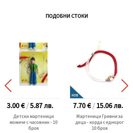
ПОДОБНИ СТОКИ
НОВ
3.00 €
/
5.87
лв.
7.70 €
/
15.06
лв.
Детски мартеници
Мартеници Гривни за
момиче с часовник - 10
деца - корда с еднорог
броя
10 броя