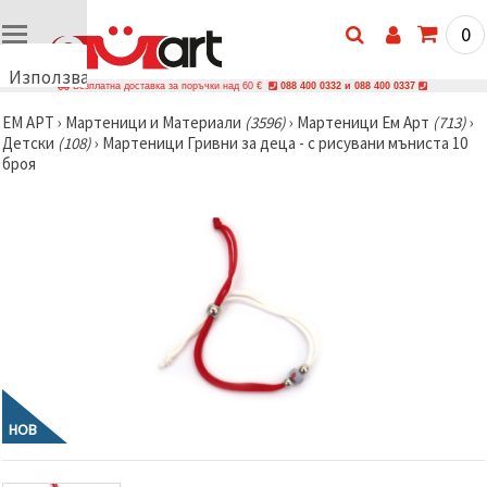
0
Използваме
Безплатна доставка за поръчки над 60 €
088 400 0332 и 088 400 0337
бисквитки
ЕМ АРТ
›
Мартеници и Материали
(3596)
›
Мартеници Ем Арт
(713)
›
🍪
Детски
(108)
›
Мартеници Гривни за деца - с рисувани мъниста 10
Използваме
броя
бисквитки
и подобни
технологии,
за да
осигурим
правилната
работа на
сайта, да
подобрим
твоето
изживяване
и, с твое
съгласие,
да
анализираме
трафика и
НОВ
да
показваме
по-