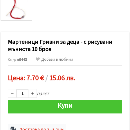
релевантно
съдържание
и реклами,
включително
с помощта
на наши
партньори
за анализ
и
Мартеници Гривни за деца - с рисувани
маркетинг.
мъниста 10 броя
Можеш да
се
Добави в любими
Код:
n6443
съгласиш
да
използваме
всички
Цена:
7.70 €
/
15.06 лв.
"бисквитки"
като
натиснеш
пакет
"Приеми
всички!"
или да
Купи
посочиш
предпочитанията
си в
"Настройки",
като
Доставка до 2–3 дни