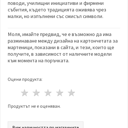
поводи, училищни инициативи и фирмени
събития, където традицията оживява чрез
малки, но изпълнени със смисъл символи.
Моля, имайте предвид, че е възможно да има
разминаване между дизайна на картончетата за
мартеници, показани в сайта, и тези, които ще
получите, в зависимост от наличните модели
към момента на поръчката.
Оцени продукта:
1 звезда
2 звезди
3 звезди
4 звезди
5 звезди
Продуктът не е оценяван.
Виж наличността по магазините