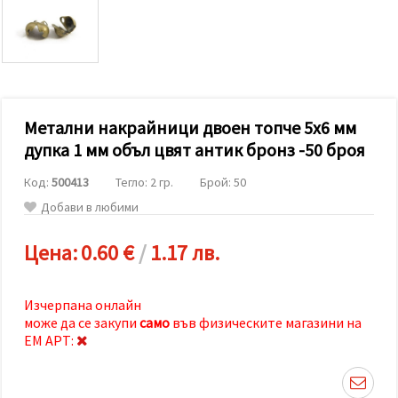
релевантно
съдържание
и реклами,
включително
с помощта
на наши
партньори
за анализ
и
Метални накрайници двоен топче 5x6 мм
маркетинг.
дупка 1 мм объл цвят антик бронз -50 броя
Можеш да
се
Код:
500413
Тегло: 2 гр.
Брой: 50
съгласиш
да
Добави в любими
използваме
всички
"бисквитки"
Цена:
0.60 €
/
1.17 лв.
като
натиснеш
"Приеми
всички!"
Изчерпана онлайн
или да
може да се закупи
само
във физическите магазини на
посочиш
ЕМ АРТ:
предпочитанията
си в
"Настройки",
като