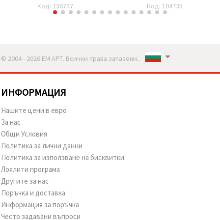
цвят сребро - 2 броя
Код: 136747
Код: 104735
© 2004 - 2026 ЕМ АРТ. Всички права запазени..
ИНФОРМАЦИЯ
Нашите цени в евро
За нас
Общи Условия
Политика за лични данни
Политика за използване на бисквитки
Лоялити програма
Другите за нас
Поръчка и доставка
Информация за поръчка
Често задавани въпроси