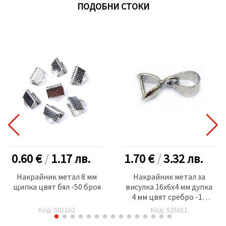
ПОДОБНИ СТОКИ
0.60 €
/
1.17
лв.
1.70 €
/
3.32
лв.
Накрайник метал 8 мм
Накрайник метал за
щипка цвят бял -50 броя
висулка 16x6x4 мм дупка
4 мм цвят сребро -10
броя
Код: 501162
Код: 525011