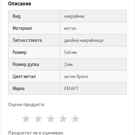
избереш
Описание
дадения
вид
"бисквитки"
Вид
накрайник
и кликнеш
бутона
Материал
метал
"Запази"
Тип на стоката
двойни накрайници
Приеми
всички
Размер
5х6 мм
Настройки
Размер дупка
2 мм
на
бисквитките
Цвят метал
антик бронз
Марка
ЕМ АРТ
Оцени продукта:
1 звезда
2 звезди
3 звезди
4 звезди
5 звезди
Продуктът не е оценяван.