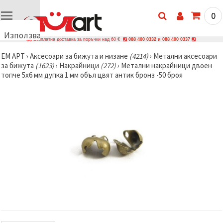
0
Използваме
Безплатна доставка за поръчки над 60 €
088 400 0332 и 088 400 0337
бисквитки
ЕМ АРТ
›
Аксесоари за бижута и низане
(4214)
›
Метални аксесоари
🍪
за бижута
(1623)
›
Накрайници
(272)
›
Метални накрайници двоен
Използваме
топче 5x6 мм дупка 1 мм объл цвят антик бронз -50 броя
бисквитки
и подобни
технологии,
за да
осигурим
правилната
работа на
сайта, да
подобрим
твоето
изживяване
и, с твое
съгласие,
да
анализираме
трафика и
да
показваме
по-