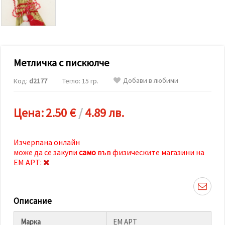
релевантно
съдържание
и реклами,
включително
с помощта
на наши
партньори
Метличка с пискюлче
за анализ
и
маркетинг.
Добави в любими
Код:
d2177
Тегло: 15 гр.
Можеш да
се
съгласиш
Цена:
2.50 €
/
4.89 лв.
да
използваме
всички
"бисквитки"
Изчерпана онлайн
като
може да се закупи
само
във физическите магазини на
натиснеш
"Приеми
ЕМ АРТ:
всички!"
или да
посочиш
предпочитанията
Описание
си в
"Настройки",
като
Марка
ЕМ АРТ