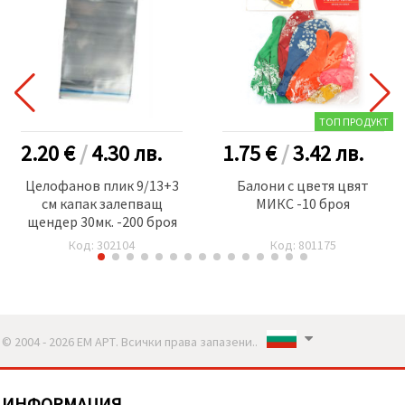
ТОП ПРОДУКТ
2.20 €
/
4.30
лв.
1.75 €
/
3.42
лв.
Целофанов плик 9/13+3
Балони с цветя цвят
см капак залепващ
МИКС -10 броя
щендер 30мк. -200 броя
Код: 302104
Код: 801175
© 2004 - 2026 ЕМ АРТ. Всички права запазени..
ИНФОРМАЦИЯ