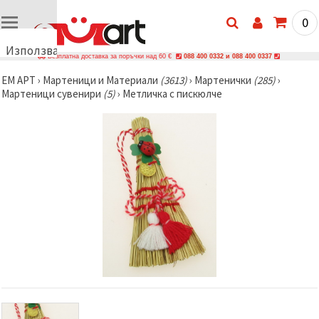
0
Използваме
Безплатна доставка за поръчки над 60 €
088 400 0332 и 088 400 0337
бисквитки
ЕМ АРТ
›
Мартеници и Материали
(3613)
›
Мартенички
(285)
›
🍪
Мартеници сувенири
(5)
›
Метличка с пискюлче
Използваме
бисквитки
и подобни
технологии,
за да
осигурим
правилната
работа на
сайта, да
подобрим
твоето
изживяване
и, с твое
съгласие,
да
анализираме
трафика и
да
показваме
по-