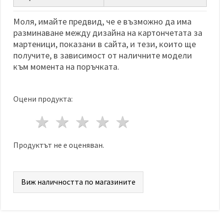
избереш
дадения
вид
Моля, имайте предвид, че е възможно да има
"бисквитки"
разминаване между дизайна на картончетата за
и кликнеш
бутона
мартеници, показани в сайта, и тези, които ще
"Запази"
получите, в зависимост от наличните модели
към момента на поръчката.
Приеми
всички
Оцени продукта:
Настройки
на
1 звезда
2 звезди
3 звезди
4 звезди
5 звезди
бисквитките
Продуктът не е оценяван.
Виж наличността по магазините