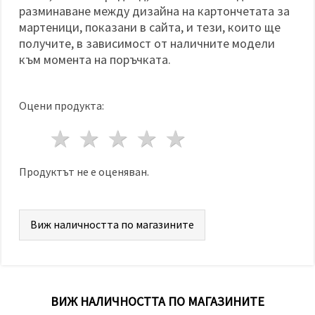
избереш
разминаване между дизайна на картончетата за
дадения
вид
мартеници, показани в сайта, и тези, които ще
"бисквитки"
получите, в зависимост от наличните модели
и кликнеш
бутона
към момента на поръчката.
"Запази"
Приеми
Оцени продукта:
всички
1 звезда
2 звезди
3 звезди
4 звезди
5 звезди
Настройки
на
Продуктът не е оценяван.
бисквитките
Виж наличността по магазините
ВИЖ НАЛИЧНОСТТА ПО МАГАЗИНИТЕ