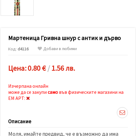
релевантно
съдържание
и реклами,
включително
с помощта
на наши
партньори
Мартеница Гривна шнур с антик и дърво
за анализ
и
маркетинг.
Добави в любими
Код:
d4116
Можеш да
се
съгласиш
Цена:
0.80 €
/
1.56 лв.
да
използваме
всички
"бисквитки"
Изчерпана онлайн
като
може да се закупи
само
във физическите магазини на
натиснеш
"Приеми
ЕМ АРТ:
всички!"
или да
посочиш
предпочитанията
Описание
си в
"Настройки",
като
Моля, имайте предвид, че е възможно да има