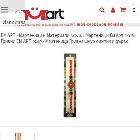
0
Използваме
Безплатна доставка за поръчки над 60 €
088 400 0332 и 088 400 0337
бисквитки
ЕМ АРТ
›
Мартеници и Материали
(3613)
›
Мартеници Ем Арт
(714)
›
🍪
Гривни ЕМ АРТ
(483)
›
Мартеница Гривна шнур с антик и дърво
Използваме
бисквитки
и подобни
технологии,
за да
осигурим
правилната
работа на
сайта, да
подобрим
твоето
изживяване
и, с твое
съгласие,
да
анализираме
трафика и
да
показваме
по-