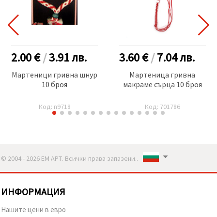
2.00 €
/
3.91
лв.
3.60 €
/
7.04
лв.
Мартеници гривна шнур
Мартеница гривна
10 броя
макраме сърца 10 броя
Код: n9718
Код: 701786
© 2004 - 2026 ЕМ АРТ. Всички права запазени..
ИНФОРМАЦИЯ
Нашите цени в евро