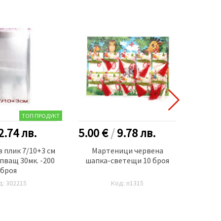
ТОП ПРОДУКТ
2.74
лв.
5.00 €
/
9.78
лв.
5.00
 плик 7/10+3 см
Мартеници червена
Марте
пващ 30мк. -200
шапка-светещи 10 броя
броя
д: 302215
Код: n1315