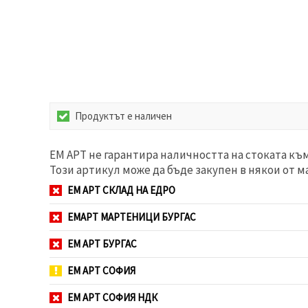
избереш
дадения
вид
"бисквитки"
и кликнеш
бутона
"Запази"
Приеми
Продуктът е наличен
всички
Настройки
ЕМ АРТ не гарантира наличността на стоката къ
на
Този артикул може да бъде закупен в някои от м
бисквитките
ЕМ АРТ СКЛАД НА ЕДРО
ЕМАРТ МАРТЕНИЦИ БУРГАС
ЕМ АРТ БУРГАС
ЕМ АРТ СОФИЯ
ЕМ АРТ СОФИЯ НДК