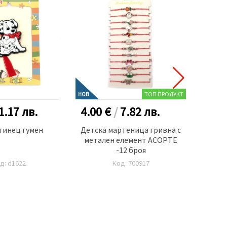
ТОП ПРОДУКТ
НОВ
1.17
лв.
4.00 €
/
7.82
лв.
0.60
тинец гумен
Детска мартеница гривна с
Де
метален елемент АСОРТЕ
фигур
-12 броя
д: d1622
Код: 700917