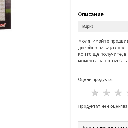
Описание
Марка
Моля, имайте предвид
дизайна на картончета
които ще получите, в
момента на поръчката
Оцени продукта:
1 звез
2 з
Продуктът не е оценява
Виж наличността по