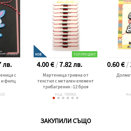
ТОП ПРОДУКТ
НОВ
7
лв.
4.00 €
/
7.82
лв.
0.60 €
/
еница с
Мартеница гривна от
Долма
 и филц
текстил с метален елемент
трибагреник -12 броя
525
Код: 700902
Ко
ЗАКУПИЛИ СЪЩО