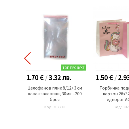
ТОП ПРОДУКТ
.
1.70 €
/
3.32
лв.
1.50 €
/
2.9
ветещи
Целофанов плик 8/12+3 см
Торбичка под
капак залепващ 30мк. -200
картон 26x32
броя
еднорог 
Код: 302218
Код: 302