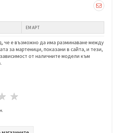
ЕМ АРТ
, че е възможно да има разминаване между
та за мартеници, показани в сайта, и тези,
 зависимост от наличните модели към
.
да
везди
3 звезди
4 звезди
5 звезди
н.
 магазините