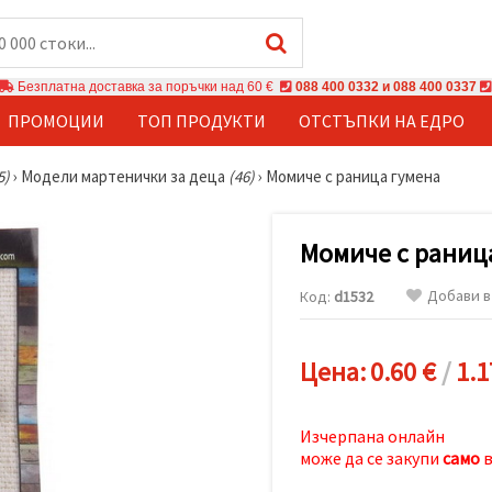
Безплатна доставка за поръчки над 60 €
088 400 0332 и 088 400 0337
ПРОМОЦИИ
ТОП ПРОДУКТИ
ОТСТЪПКИ НА ЕДРО
5)
›
Модели мартенички за деца
(46)
›
Момиче с раница гумена
Момиче с раниц
Добави в
Код:
d1532
Цена:
0.60 €
/
1.1
Изчерпана онлайн
може да се закупи
само
в