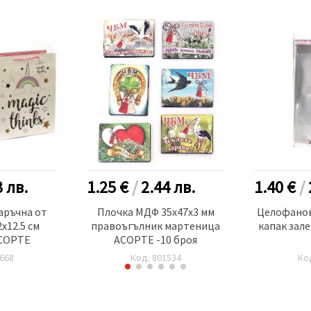
3
лв.
1.25 €
/
2.44
лв.
1.40 €
/
аръчна от
Плочка МДФ 35x47x3 мм
Целофанов
x12.5 см
правоъгълник мартеница
капак зале
АСОРТЕ
АСОРТЕ -10 броя
668
Код: 801534
Ко