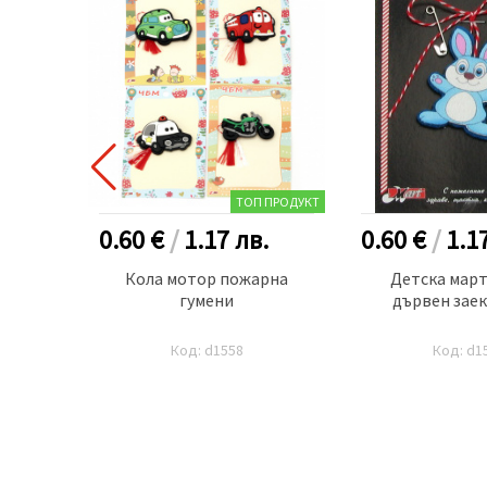
ТОП ПРОДУКТ
.
0.60 €
/
1.17
лв.
0.60 €
/
1.1
а с
Кола мотор пожарна
Детска март
и филц
гумени
дървен заек
Код: d1558
Код: d1