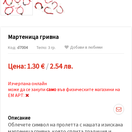
релевантно
съдържание
и реклами,
включително
с помощта
на наши
партньори
Мартеница гривна
за анализ
и
маркетинг.
Добави в любими
Код:
d7004
Тегло: 3 гр.
Можеш да
се
съгласиш
Цена:
1.30 €
/
2.54 лв.
да
използваме
всички
"бисквитки"
Изчерпана онлайн
като
може да се закупи
само
във физическите магазини на
натиснеш
"Приеми
ЕМ АРТ:
всички!"
или да
посочиш
предпочитанията
Описание
си в
"Настройки",
Облечете символ на пролетта с нашата изискана
като
мартеница гривна, която сплита традиция и