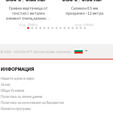
Гривна мартеница от
Силикон 0.5 мм
текстил с метален
прозрачен ~12 метра
елемент пчела,калинка и
цвете -12 броя
Код: 700853
Код: 505062
© 2004 - 2026 ЕМ АРТ. Всички права запазени..
ИНФОРМАЦИЯ
Нашите цени в евро
За нас
Общи Условия
Политика за лични данни
Политика за използване на бисквитки
Лоялити програма