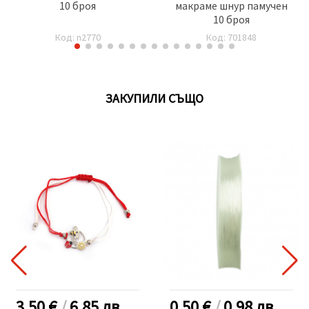
10 броя
макраме шнур памучен
10 броя
Код: n2770
Код: 701848
ЗАКУПИЛИ СЪЩО
3.50 €
/
6.85
лв.
0.50 €
/
0.98
лв.