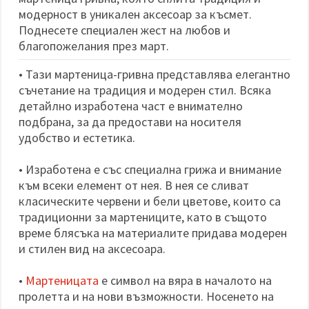
избереш
дадения
модерност в уникален аксесоар за късмет.
вид
Поднесете специален жест на любов и
"бисквитки"
благопожелания през март.
и кликнеш
бутона
"Запази"
• Тази мартеница-гривна представлява елегантно
съчетание на традиция и модерен стил. Всяка
Приеми
детайлно изработена част е внимателно
всички
подбрана, за да предостави на носителя
удобство и естетика.
Настройки
на
• Изработена е със специална грижа и внимание
бисквитките
към всеки елемент от нея. В нея се сливат
класическите червени и бели цветове, които са
традиционни за мартениците, като в същото
време блясъка на материалите придава модерен
и стилен вид на аксесоара.
•
Мартеницата
е символ на вяра в началото на
пролетта и на нови възможности. Носенето на