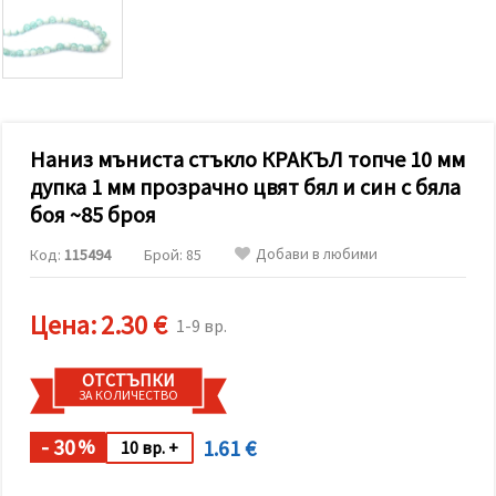
релевантно
съдържание
и реклами,
включително
с помощта
на наши
партньори
за анализ
и
Наниз мъниста стъкло КРАКЪЛ топче 10 мм
маркетинг.
дупка 1 мм прозрачно цвят бял и син с бяла
Можеш да
боя ~85 броя
се
съгласиш
да
Добави в любими
Код:
115494
Брой: 85
използваме
всички
"бисквитки"
Цена:
2.30 €
като
1-9 вр.
натиснеш
"Приеми
всички!"
ОТСТЪПКИ
или да
ЗА КОЛИЧЕСТВО
посочиш
предпочитанията
- 30
1.61 €
си в
%
10 вр. +
"Настройки",
като