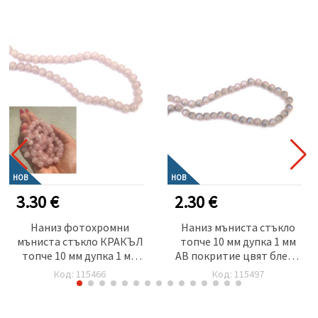
НОВ
НОВ
3.30 €
2.30 €
Наниз фотохромни
Наниз мъниста стъкло
мъниста стъкло КРАКЪЛ
топче 10 мм дупка 1 мм
топче 10 мм дупка 1 мм
AB покритие цвят бледо
цвят бледо лилав става
розов и бледо сив със
Код: 115466
Код: 115497
розов на слънце ~85
син отенък ~85 броя
броя