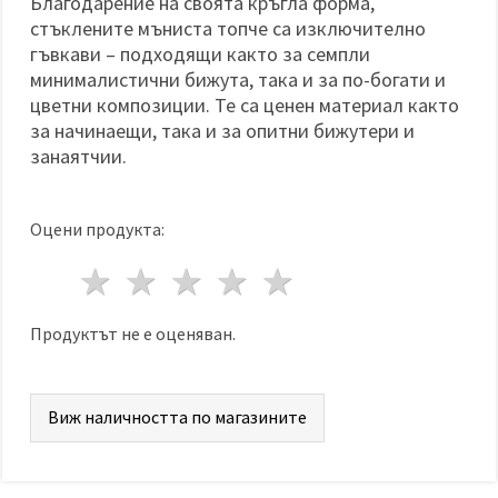
Благодарение на своята кръгла форма,
стъклените мъниста топче са изключително
гъвкави – подходящи както за семпли
минималистични бижута, така и за по-богати и
цветни композиции. Те са ценен материал както
за начинаещи, така и за опитни бижутери и
занаятчии.
Оцени продукта:
1 звезда
2 звезди
3 звезди
4 звезди
5 звезди
Продуктът не е оценяван.
Виж наличността по магазините