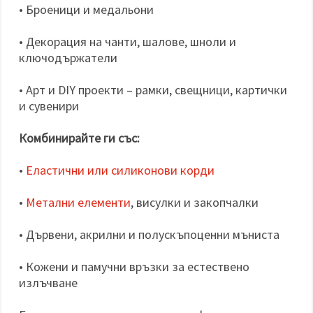
• Броеници и медальони
• Декорация на чанти, шалове, шноли и
ключодържатели
• Арт и DIY проекти – рамки, свещници, картички
и сувенири
Комбинирайте ги със:
•
Еластични или силиконови корди
•
Метални елементи
, висулки и закопчалки
• Дървени, акрилни и полускъпоценни мъниста
• Кожени и памучни връзки за естествено
излъчване