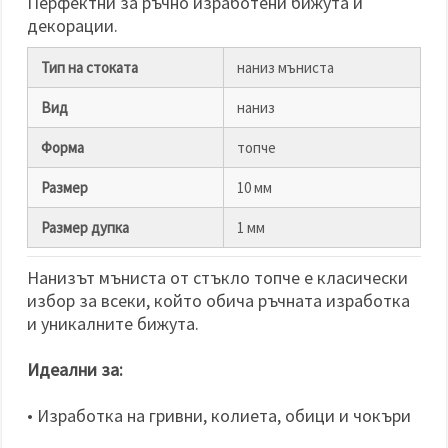
Перфектни за ръчно изработени бижута и
декорации.
Тип на стоката
наниз мъниста
Вид
наниз
Форма
топче
Размер
10 мм
Размер дупка
1 мм
Нанизът мъниста от стъкло топче е класически
избор за всеки, който обича ръчната изработка
и уникалните бижута.
Идеални за:
• Изработка на гривни, колиета, обици и чокъри