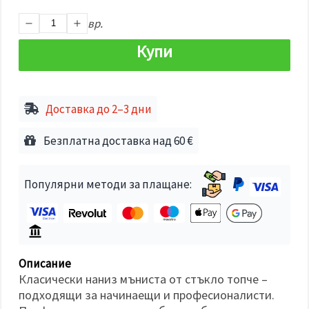
избереш
дадения
вр.
вид
"бисквитки"
и кликнеш
Купи
бутона
"Запази"
Приеми
Доставка до 2–3 дни
всички
Безплатна доставка над 60 €
Настройки
на
бисквитките
Популярни методи за плащане:
Описание
Класически наниз мъниста от стъкло топче –
подходящи за начинаещи и професионалисти.