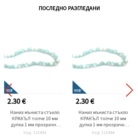
ПОСЛЕДНО РАЗГЛЕДАНИ
НОВ
НОВ
2.30 €
2.30 €
Наниз мъниста стъкло
Наниз мъниста стъкло
КРАКЪЛ топче 10 мм
КРАКЪЛ топче 10 мм
дупка 1 мм прозрачно
дупка 1 мм прозрачно
цвят бял и син с бяла боя
цвят бял и син с бяла боя
Код: 115494
Код: 115494
~85 броя
~85 броя