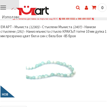
0
Използваме
Безплатна доставка за поръчки над 60 €
088 400 0332 и 088 400 0337
бисквитки
ЕМ АРТ
›
Мъниста
(12365)
›
Стъклени Мъниста
(2407)
›
Нанизи
🍪
стъклени
(291)
›
Наниз мъниста стъкло КРАКЪЛ топче 10 мм дупка 1
Използваме
мм прозрачно цвят бял и син с бяла боя ~85 броя
бисквитки
и подобни
технологии,
за да
осигурим
правилната
работа на
сайта, да
подобрим
твоето
изживяване
и, с твое
съгласие,
да
анализираме
трафика и
НОВ
да
показваме
по-