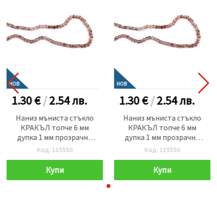
НОВ
НОВ
1.30 €
/
2.54
лв.
1.30 €
/
2.54
лв.
Наниз мъниста стъкло
Наниз мъниста стъкло
КРАКЪЛ топче 6 мм
КРАКЪЛ топче 6 мм
дупка 1 мм прозрачно
дупка 1 мм прозрачно
цвят бял напръскано с
цвят бял напръскано с
Код: 115550
Код: 115550
червна боя ~140 броя
червна боя ~140 броя
Купи
Купи