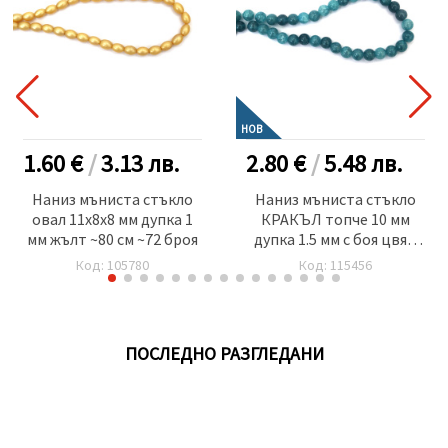
НОВ
1.60 €
/
3.13
лв.
2.80 €
/
5.48
лв.
Наниз мъниста стъкло
Наниз мъниста стъкло
овал 11x8x8 мм дупка 1
КРАКЪЛ топче 10 мм
мм жълт ~80 см ~72 броя
дупка 1.5 мм с боя цвят
син ~85 броя
Код: 105780
Код: 115456
ПОСЛЕДНО РАЗГЛЕДАНИ