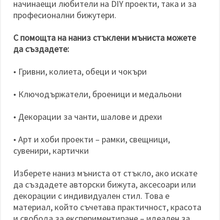
начинаещи любители на DIY проекти, така и за
професионални бижутери.
С помощта на наниз стъклени мъниста можете
да създадете:
• Гривни, колиета, обеци и чокъри
• Ключодържатели, броеници и медальони
• Декорации за чанти, шалове и дрехи
• Арт и хоби проекти – рамки, свещници,
сувенири, картички
Изберете наниз мъниста от стъкло, ако искате
да създадете авторски бижута, аксесоари или
декорации с индивидуален стил. Това е
материал, който съчетава практичност, красота
и свобода за експериментиране – идеален за