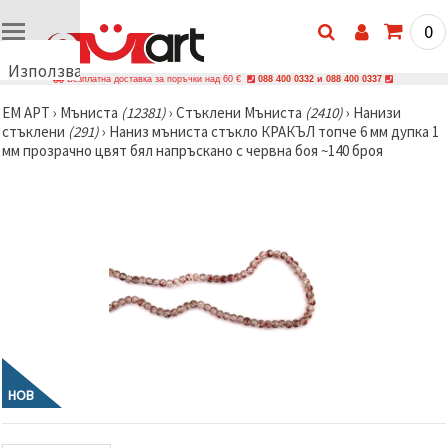
0
Използваме
Безплатна доставка за поръчки над 60 €
088 400 0332 и 088 400 0337
бисквитки
ЕМ АРТ
›
Мъниста
(12381)
›
Стъклени Мъниста
(2410)
›
Нанизи
🍪
стъклени
(291)
›
Наниз мъниста стъкло КРАКЪЛ топче 6 мм дупка 1
Използваме
мм прозрачно цвят бял напръскано с червна боя ~140 броя
бисквитки
и подобни
технологии,
за да
осигурим
правилната
работа на
сайта, да
подобрим
твоето
изживяване
и, с твое
съгласие,
да
анализираме
трафика и
НОВ
да
показваме
по-