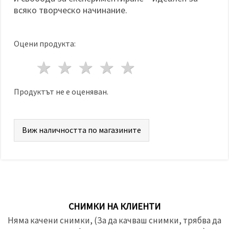
всяко творческо начинание.
Оцени продукта:
1 звезда
2 звезди
3 звезди
4 звезди
5 звезди
Продуктът не е оценяван.
Виж наличността по магазините
СНИМКИ НА КЛИЕНТИ
Няма качени снимки, (За да качваш снимки, трябва да