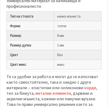
Универсален материал за начинаещи и
професионалисти.
Тип на стоката
наниз мъниста
Форма
топче
Размер
6 мм
Размер дупка
1 мм
Цвят
бял
Цвят микс
микс
Те са удобни за работа и могат да се използват
както самостоятелно, така и заедно с други
материали – еластични или силиконови
корди
,
тел за бижута,
метални елементи
, дървени и
акрилни мъниста, кожени или памучни връзки.
Това ги прави универсално решение както за