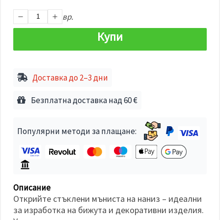
избереш
дадения
вр.
вид
"бисквитки"
и кликнеш
Купи
бутона
"Запази"
Приеми
Доставка до 2–3 дни
всички
Безплатна доставка над 60 €
Настройки
на
бисквитките
Популярни методи за плащане:
Описание
Открийте стъклени мъниста на наниз – идеални
за изработка на бижута и декоративни изделия.