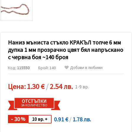
релевантно
съдържание
и реклами,
включително
с помощта
на наши
партньори
за анализ
и
Наниз мъниста стъкло КРАКЪЛ топче 6 мм
маркетинг.
дупка 1 мм прозрачно цвят бял напръскано
Можеш да
с червна боя ~140 броя
се
съгласиш
да
Добави в любими
Код:
115550
Брой: 140
използваме
всички
"бисквитки"
Цена:
1.30 €
/
2.54 лв.
като
1-9 вр.
натиснеш
"Приеми
всички!"
ОТСТЪПКИ
или да
ЗА КОЛИЧЕСТВО
посочиш
предпочитанията
- 30
0.91 €
/
1.78 лв.
си в
%
10 вр. +
"Настройки",
като