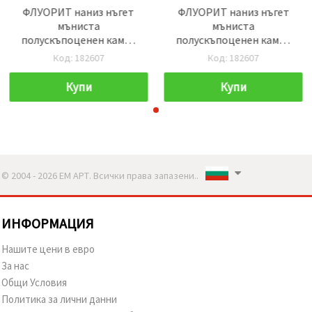
ФЛУОРИТ наниз нъгет
ФЛУОРИТ наниз нъгет
мъниста
мъниста
полускъпоценен камък
полускъпоценен камък
натурален 10±13x10±15
натурален 10±13x10±15
Код: 182607
Код: 182607
мм ±40 см ±28±32 броя
мм ±40 см ±28±32 броя
Купи
Купи
© 2004 - 2026 ЕМ АРТ. Всички права запазени..
ИНФОРМАЦИЯ
Нашите цени в евро
За нас
Общи Условия
Политика за лични данни