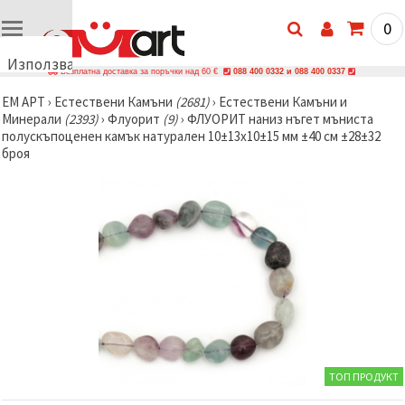
0
Използваме
Безплатна доставка за поръчки над 60 €
088 400 0332 и 088 400 0337
бисквитки
ЕМ АРТ
›
Естествени Камъни
(2681)
›
Естествени Камъни и
🍪
Минерали
(2393)
›
Флуорит
(9)
›
ФЛУОРИТ наниз нъгет мъниста
Използваме
полускъпоценен камък натурален 10±13x10±15 мм ±40 см ±28±32
бисквитки
броя
и подобни
технологии,
за да
осигурим
правилната
работа на
сайта, да
подобрим
твоето
изживяване
и, с твое
съгласие,
да
анализираме
трафика и
да
ТОП ПРОДУКТ
показваме
по-