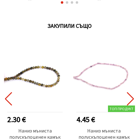
±27±32 броя
ЗАКУПИЛИ СЪЩО
ТОП ПРОДУКТ
2.30 €
4.45 €
Наниз мъниста
Наниз мъниста
полускъпоценен камък
полускъпоценен камък