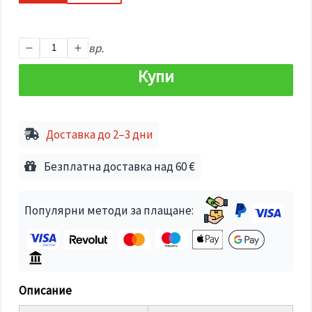
избереш
дадения
вид
"бисквитки"
и кликнеш
вр.
бутона
"Запази"
Купи
Приеми
всички
Доставка до 2–3 дни
Настройки
на
Безплатна доставка над 60 €
бисквитките
Популярни методи за плащане:
Описание