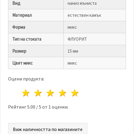
Вид
наниз мъниста
Материал
естествен камък
Форма
микс
Тип на стоката
ФЛУОРИТ
Размер
15 мм
Цвят микс
микс
Оцени продукта:
1 звезда
2 звезди
3 звезди
4 звезди
5 звезди
Рейтинг
5.00
/
5
от
1
оценки.
Виж наличността по магазините