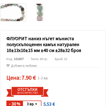
релевантно
съдържание
и реклами,
включително
с помощта
на наши
партньори
за анализ
и
маркетинг.
ФЛУОРИТ наниз нъгет мъниста
Можеш да
полускъпоценен камък натурален
се
10±13x10±15 мм ±40 см ±28±32 броя
съгласиш
да
използваме
Код:
182607
Тегло: 80 гр.
Брой: 32
всички
"бисквитки"
Добави в любими
като
натиснеш
"Приеми
Цена:
7.90 €
1-2 вр.
всички!"
или да
посочиш
ОТСТЪПКИ
предпочитанията
ЗА КОЛИЧЕСТВО
си в
"Настройки",
като
- 30
5.53 €
%
3 вр. +