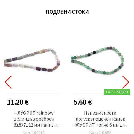
ПОДОБНИ СТОКИ
ТОП ПРОДУКТ
11.20 €
5.60 €
ФЛУОРИТ rainbow
Наниз мъниста
цилиндър оребрен
полускъпоценен камък
6±8x7±12 мм наниз
ФЛУОРИТ топче 6 мм ±62
естествени камъни
броя
Код: 184018
Код: 141952