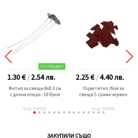
ТОП ПРОДУКТ
1.30 €
/
2.54
лв.
2.25 €
/
4.40
лв.
Фитил за свещи 8x0.3 см
Оцветител /боя за
с долна опора -10 броя
свещи 5 грама червен
Код: 833010
Код: 833003
ЗАКУПИЛИ СЪЩО