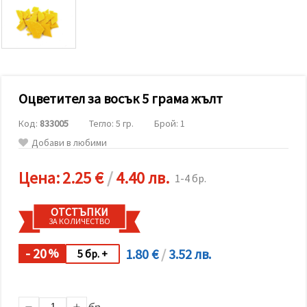
релевантно
съдържание
и реклами,
включително
с помощта
на наши
партньори
за анализ
и
Оцветител за восък 5 грама жълт
маркетинг.
Можеш да
Код:
833005
Тегло: 5 гр.
Брой: 1
се
Добави в любими
съгласиш
да
използваме
Цена:
2.25 €
/
4.40 лв.
всички
1-4 бр.
"бисквитки"
като
натиснеш
ОТСТЪПКИ
"Приеми
ЗА КОЛИЧЕСТВО
всички!"
или да
- 20
1.80 €
/
3.52 лв.
%
посочиш
5 бр. +
предпочитанията
си в
"Настройки",
като
бр.