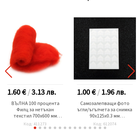
1.60 €
/
3.13
лв.
1.00 €
/
1.96
лв.
ВЪЛНА 100 процента
Самозалепващи фото
Филц за нетъкан
ъгли/ъгълчета за снимка
текстил 700x600 мм
90x125x0.3 мм
екстра качество
триъгълник 21x21 мм
Код: 411273
Код: 612074
оранжево червен
цвят бял -24 броя
електрик -50 грама