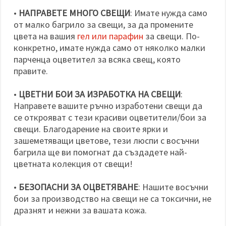
•
НАПРАВЕТЕ МНОГО СВЕЩИ
: Имате нужда само
от малко багрило за свещи, за да промените
цвета на вашия
гел или парафин
за свещи. По-
конкретно, имате нужда само от няколко малки
парченца оцветител за всяка свещ, която
правите.
•
ЦВЕТНИ БОИ ЗА ИЗРАБОТКА НА СВЕЩИ
:
Направете вашите ръчно изработени свещи да
се открояват с тези красиви оцветители/бои за
свещи. Благодарение на своите ярки и
зашеметяващи цветове, тези люспи с восъчни
багрила ще ви помогнат да създадете най-
цветната колекция от свещи!
•
БЕЗОПАСНИ ЗА ОЦВЕТЯВАНЕ
: Нашите восъчни
бои за производство на свещи не са токсични, не
дразнят и нежни за вашата кожа.