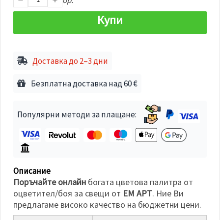
избереш
дадения
вид
Купи
"бисквитки"
и кликнеш
бутона
"Запази"
Доставка до 2–3 дни
Приеми
Безплатна доставка над 60 €
всички
Настройки
на
Популярни методи за плащане:
бисквитките
Описание
Поръчайте онлайн
богата цветова палитра от
оцветител/боя за свещи от
ЕМ АРТ
. Ние Ви
предлагаме високо качество на бюджетни цени.