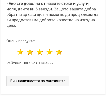
•
Ако сте доволни от нашите стоки и услуги
,
моля, дайте ни 5 звезди. Защото вашата добра
обратна връзка ще ни помогне да продължим да
ви предоставяме доброто качество на изгодна
цена.
Оцени продукта:
1 звезда
2 звезди
3 звезди
4 звезди
5 звезди
Рейтинг
5.00
/
5
от
1
оценки.
Виж наличността по магазините