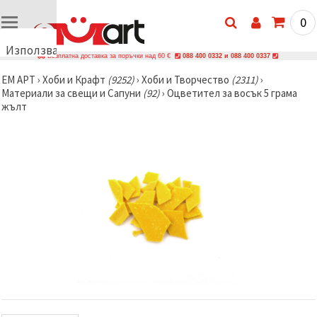
0
Използваме
Безплатна доставка за поръчки над 60 €
088 400 0332 и 088 400 0337
бисквитки
ЕМ АРТ
›
Хоби и Крафт
(9252)
›
Хоби и Творчество
(2311)
›
🍪
Материали за свещи и Сапуни
(92)
›
Оцветител за восък 5 грама
Използваме
жълт
бисквитки
и подобни
технологии,
за да
осигурим
правилната
работа на
сайта, да
подобрим
твоето
изживяване
и, с твое
съгласие,
да
анализираме
трафика и
да
показваме
по-