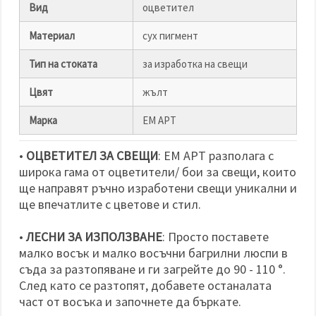
Вид
оцветител
Материал
сух пигмент
Тип на стоката
за изработка на свещи
Цвят
жълт
Марка
ЕМ АРТ
•
ОЦВЕТИТЕЛ ЗА СВЕЩИ
: ЕМ АРТ разполага с
широка гама от оцветители/ бои за свещи, които
ще направят ръчно изработени свещи уникални и
ще впечатлите с цветове и стил.
•
ЛЕСНИ ЗА ИЗПОЛЗВАНЕ
: Просто поставете
малко восък и малко восъчни багрилни люспи в
съда за разтопяване и ги загрейте до 90 - 110 °.
След като се разтопят, добавете останалата
част от восъка и започнете да бъркате.