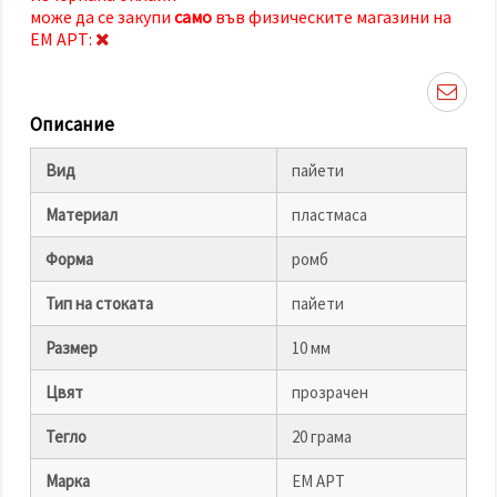
избереш
може да се закупи
само
във физическите магазини на
дадения
вид
ЕМ АРТ:
"бисквитки"
и кликнеш
бутона
"Запази"
Описание
Приеми
Вид
пайети
всички
Материал
пластмаса
Настройки
на
Форма
ромб
бисквитките
Тип на стоката
пайети
Размер
10 мм
Цвят
прозрачен
Тегло
20 грама
Марка
ЕМ АРТ