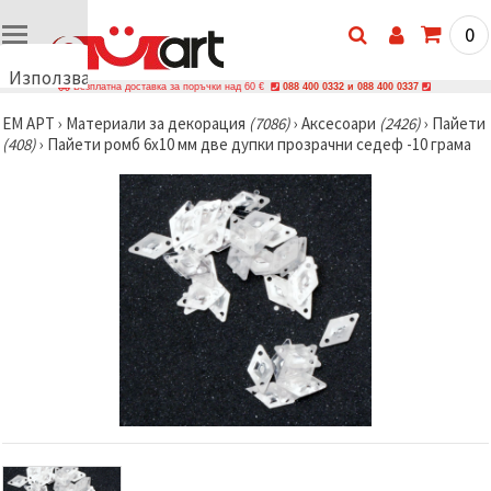
0
Използваме
Безплатна доставка за поръчки над 60 €
088 400 0332 и 088 400 0337
бисквитки
ЕМ АРТ
›
Материали за декорация
(7086)
›
Аксесоари
(2426)
›
Пайети
🍪
(408)
›
Пайети ромб 6x10 мм две дупки прозрачни седеф -10 грама
Използваме
бисквитки
и подобни
технологии,
за да
осигурим
правилната
работа на
сайта, да
подобрим
твоето
изживяване
и, с твое
съгласие,
да
анализираме
трафика и
да
показваме
по-