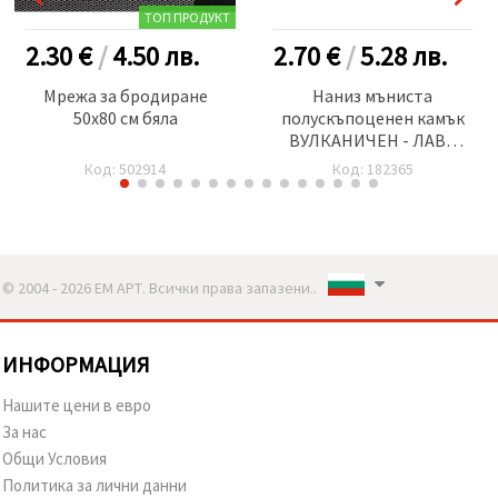
ТОП ПРОДУКТ
2.30 €
/
4.50
лв.
2.70 €
/
5.28
лв.
Мрежа за бродиране
Наниз мъниста
50x80 см бяла
полускъпоценен камък
ВУЛКАНИЧЕН - ЛАВА
цвят ултрамарин топче
Код: 502914
Код: 182365
10 мм ±39 броя
© 2004 - 2026 ЕМ АРТ. Всички права запазени..
ИНФОРМАЦИЯ
Нашите цени в евро
За нас
Общи Условия
Политика за лични данни