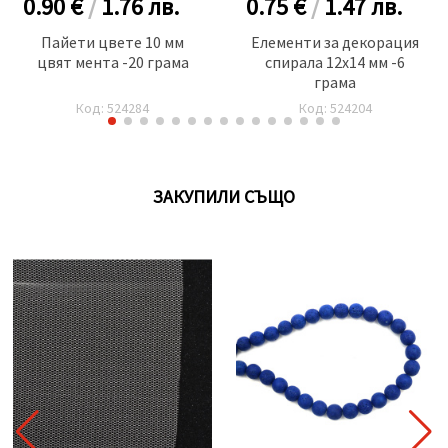
0.90 €
/
1.76
лв.
0.75 €
/
1.47
лв.
Пайети цвете 10 мм
Елементи за декорация
цвят мента -20 грама
спирала 12x14 мм -6
грама
Код: 524284
Код: 524204
ЗАКУПИЛИ СЪЩО