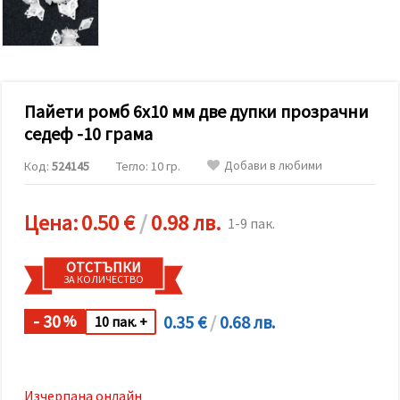
релевантно
съдържание
и реклами,
включително
с помощта
на наши
партньори
Пайети ромб 6x10 мм две дупки прозрачни
за анализ
и
седеф -10 грама
маркетинг.
Можеш да
Добави в любими
Код:
524145
Тегло: 10 гр.
се
съгласиш
да
използваме
Цена:
0.50 €
/
0.98 лв.
1-9 пак.
всички
"бисквитки"
като
ОТСТЪПКИ
натиснеш
ЗА КОЛИЧЕСТВО
"Приеми
всички!"
или да
- 30
0.35 €
/
0.68 лв.
%
10 пак. +
посочиш
предпочитанията
си в
"Настройки",
като
Изчерпана онлайн