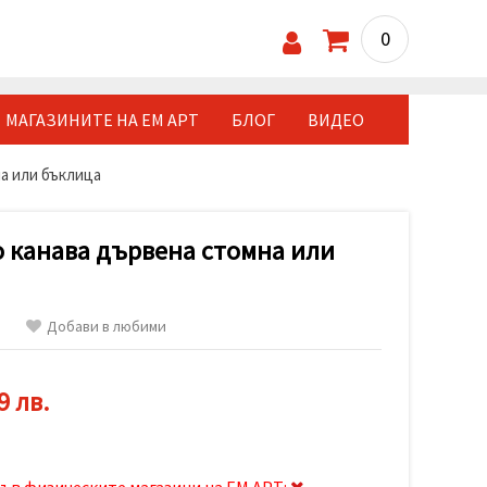
0
МАГАЗИНИТЕ НА ЕМ АРТ
БЛОГ
ВИДЕО
а или бъклица
 канава дървена стомна или
Добави в любими
9 лв.
ъв физическите магазини на ЕМ АРТ: