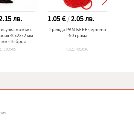
2.15
лв.
1.05 €
/
2.05
лв.
1.10
исулка момък с
Прежда РАМ БЕБЕ червена
Свър
осия 40x23x2 мм
-50 грама
кал
 мм -10 броя
дупка 
д: 803505
Код: 401036
фия