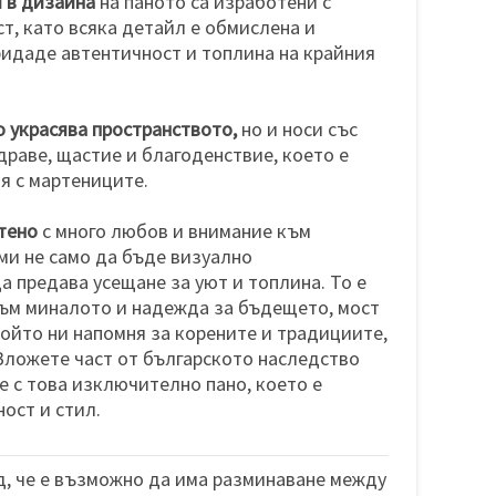
 в дизайна
на паното са изработени с
т, като всяка детайл е обмислена и
ридаде автентичност и топлина на крайния
о украсява пространството,
но и носи със
драве, щастие и благоденствие, което е
я с мартениците.
тено
с много любов и внимание към
еми не само да бъде визуално
а предава усещане за уют и топлина. То е
към миналото и надежда за бъдещето, мост
ойто ни напомня за корените и традициите,
Вложете част от българското наследство
 с това изключително пано, което е
ост и стил.
, че е възможно да има разминаване между