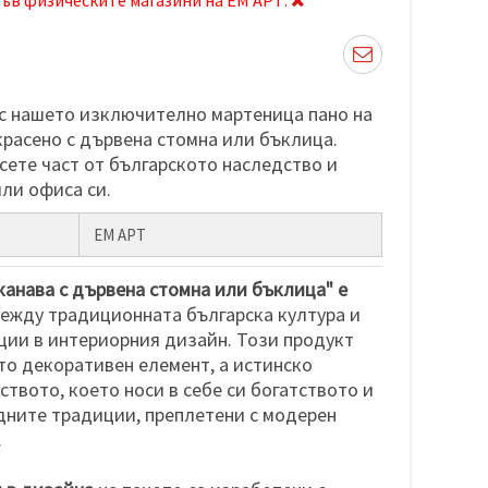
с нашето изключително мартеница пано на
красено с дървена стомна или бъклица.
сете част от българското наследство и
или офиса си.
ЕМ АРТ
анава с дървена стомна или бъклица" е
ежду традиционната българска култура и
ции в интериорния дизайн. Този продукт
то декоративен елемент, а истинско
ството, което носи в себе си богатството и
дните традиции, преплетени с модерен
.