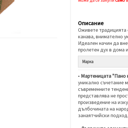
Описание
Оживете традицията 
канава, внимателно у
Идеален начин да вне
пролетен дух в дома 
Марка
•
Мартеницата "Пано к
уникално съчетание м
съвременните тенден
представлява не прос
произведение на изку
дълбочината на наро
занаятчийски подход