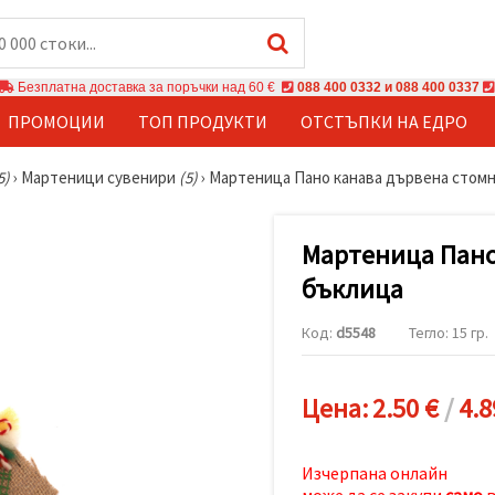
Безплатна доставка за поръчки над 60 €
088 400 0332 и 088 400 0337
ПРОМОЦИИ
ТОП ПРОДУКТИ
ОТСТЪПКИ НА ЕДРО
5)
›
Мартеници сувенири
(5)
›
Мартеница Пано канава дървена стомн
Мартеница Пано
бъклица
Код:
d5548
Тегло: 15 гр.
Цена:
2.50 €
/
4.8
Изчерпана онлайн
може да се закупи
само
в