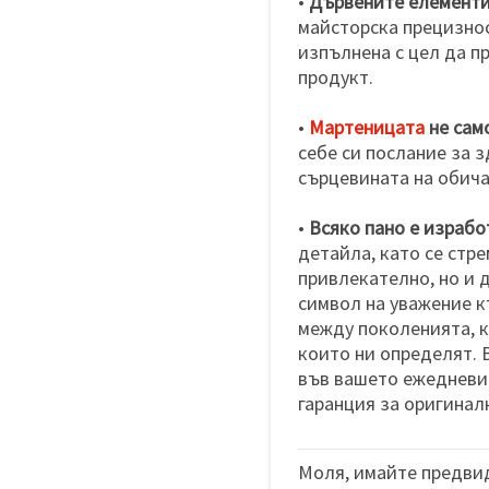
•
Дървените елементи
майсторска прецизнос
изпълнена с цел да п
продукт.
•
Мартеницата
не сам
себе си послание за з
сърцевината на обича
•
Всяко пано е израбо
детайла, като се стр
привлекателно, но и д
символ на уважение 
между поколенията, к
които ни определят. 
във вашето ежедневие
гаранция за оригиналн
Моля, имайте предвид