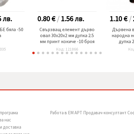
5
лв.
0.80 €
/
1.56
лв.
1.10 €
/
Е бяла -50
Свързващ елемент дърво
Дървена в
а
овал 30x20x2 мм дупка 2.5
народна н
мм принт кокиче -10 броя
дупка 2
035
Код: 121866
Ко
програма
Работа в ЕМ АРТ Продавач-консултант Со
за нас
и доставка