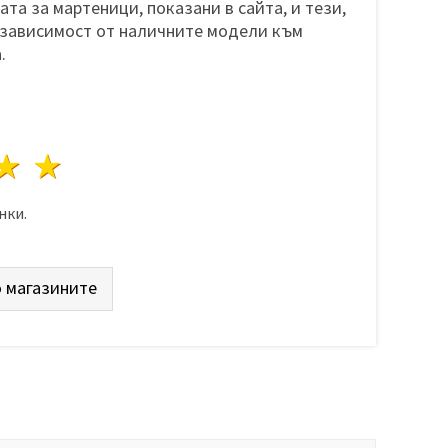
та за мартеници, показани в сайта, и тези,
 зависимост от наличните модели към
.
да
везди
3 звезди
4 звезди
5 звезди
нки.
 магазините