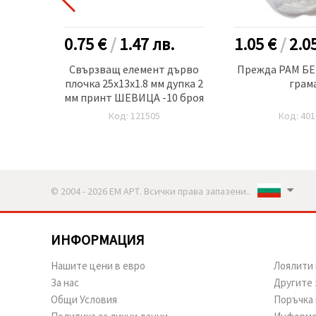
.
0.75 €
/
1.47
лв.
1.05 €
/
2.0
3.5 см
Свързващ елемент дърво
Прежда РАМ БЕБ
плочка 25x13x1.8 мм дупка 2
грам
мм принт ШЕВИЦА -10 броя
Код: 121505
Код: 401
© 2004 - 2026 ЕМ АРТ. Всички права запазени..
ИНФОРМАЦИЯ
Нашите цени в евро
Лоялити 
За нас
Другите 
Общи Условия
Поръчка 