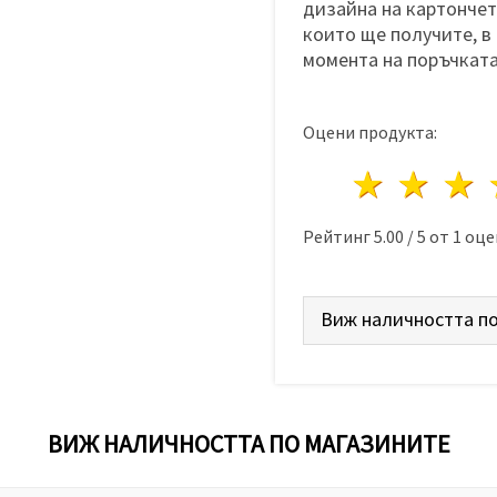
дизайна на картончета
които ще получите, в
момента на поръчката
Оцени продукта:
1 звез
2 з
Рейтинг
5.00
/
5
от
1
оце
Виж наличността по
ВИЖ НАЛИЧНОСТТА ПО МАГАЗИНИТЕ