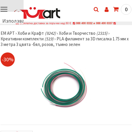
0
Използваме
Безплатна доставка за поръчки над 60 €
088 400 0332 и 088 400 0337
бисквитки
ЕМ АРТ
›
Хоби и Крафт
(9242)
›
Хоби и Творчество
(2315)
›
🍪
Креативни комплекти
(519)
›
PLA филамент за 3D писалка 1.75 мм x
Използваме
3 метра 3 цвята -бял, розов, тъмно зелен
бисквитки
и подобни
технологии,
-30%
за да
осигурим
правилната
работа на
сайта, да
подобрим
твоето
изживяване
и, с твое
съгласие,
да
анализираме
трафика и
да
показваме
по-