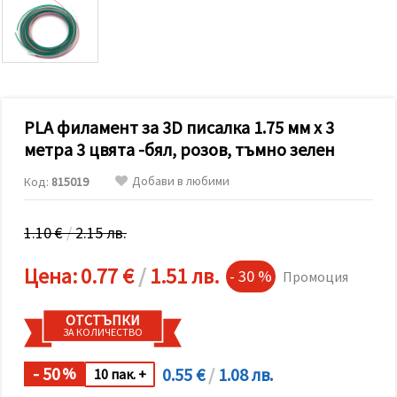
релевантно
съдържание
и реклами,
включително
с помощта
на наши
партньори
за анализ
и
PLA филамент за 3D писалка 1.75 мм x 3
маркетинг.
метра 3 цвята -бял, розов, тъмно зелен
Можеш да
се
Добави в любими
Код:
815019
съгласиш
да
използваме
всички
1.10 €
/
2.15 лв.
"бисквитки"
като
Цена:
0.77 €
/
1.51 лв.
натиснеш
- 30 %
Промоция
"Приеми
всички!"
или да
ОТСТЪПКИ
посочиш
ЗА КОЛИЧЕСТВО
предпочитанията
си в
"Настройки",
- 50
0.55 €
/
1.08 лв.
%
10 пак. +
като