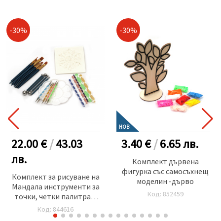
-30%
-30%
НОВ
22.00 €
/
43.03
3.40 €
/
6.65
лв.
лв.
Комплект дървена
фигурка със самосъхнещ
Комплект за рисуване на
моделин -дърво
Мандала инструменти за
Код: 852459
точки, четки палитра и
шаблони -44 броя
Код: 844616