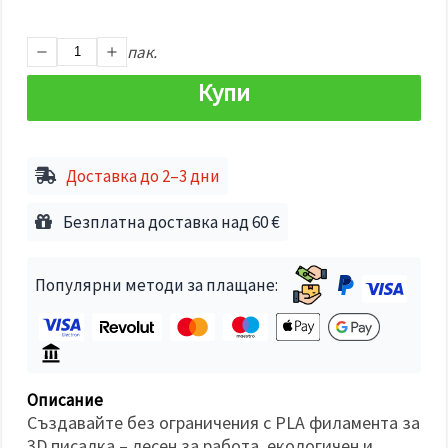
избереш
дадения
вид
"бисквитки"
пак.
и кликнеш
бутона
Купи
"Запази"
Приеми
всички
Доставка до 2–3 дни
Настройки
Безплатна доставка над 60 €
на
бисквитките
Популярни методи за плащане:
Описание
Създавайте без ограничения с PLA филамента за
3D писалка – лесен за работа, екологичен и