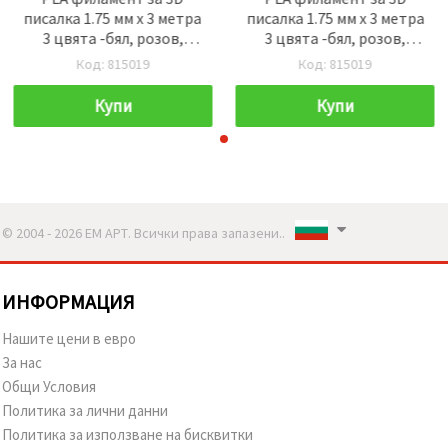
писалка 1.75 мм x 3 метра
писалка 1.75 мм x 3 метра
3 цвята -бял, розов,
3 цвята -бял, розов,
тъмно зелен
тъмно зелен
Код: 815019
Код: 815019
Купи
Купи
© 2004 - 2026 ЕМ АРТ. Всички права запазени..
ИНФОРМАЦИЯ
Нашите цени в евро
За нас
Общи Условия
Политика за лични данни
Политика за използване на бисквитки