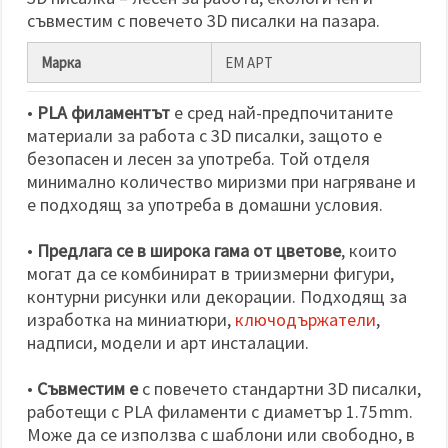
съвместим с повечето 3D писалки на пазара.
Марка
ЕМ АРТ
•
PLA филаментът
е сред най-предпочитаните
материали за работа с 3D писалки, защото е
безопасен и лесен за употреба. Той отделя
минимално количество миризми при нагряване и
е подходящ за употреба в домашни условия.
•
Предлага се в широка гама от цветове
, които
могат да се комбинират в триизмерни фигури,
контурни рисунки или декорации. Подходящ за
изработка на миниатюри,
ключодържатели
,
надписи, модели и арт инсталации.
•
Съвместим е
с повечето стандартни 3D писалки,
работещи с PLA филаменти с диаметър 1.75 mm.
Може да се използва с шаблони или свободно, в