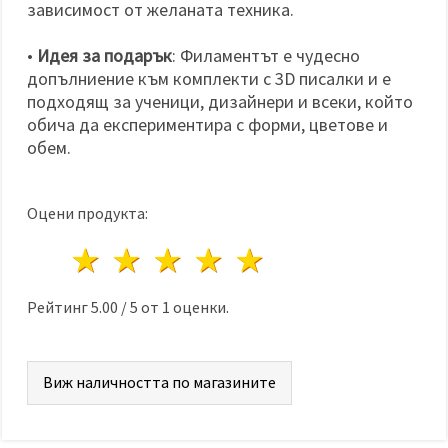
зависимост от желаната техника.
•
Идея за подарък
: Филаментът е чудесно
допълниение към комплекти с 3D писалки и е
подходящ за ученици, дизайнери и всеки, който
обича да експериментира с форми, цветове и
обем.
Оцени продукта:
1 звезда
2 звезди
3 звезди
4 звезди
5 звезди
Рейтинг
5.00
/
5
от
1
оценки.
Виж наличността по магазините