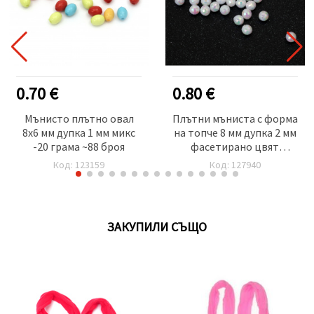
0.70 €
0.80 €
Мънисто плътно овал
Плътни мъниста с форма
8x6 мм дупка 1 мм микс
на топче 8 мм дупка 2 мм
-20 грама ~88 броя
фасетирано цвят
млечно бял ДЪГА -20
Код: 123159
Код: 127940
грама ~80 броя
ЗАКУПИЛИ СЪЩО