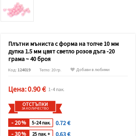
релевантно
съдържание
и реклами,
включително
с помощта
на наши
партньори
за анализ
и
Плътни мъниста с форма на топче 10 мм
маркетинг.
дупка 1.5 мм цвят светло розов дъга -20
Можеш да
грама ~ 40 броя
се
съгласиш
да
Добави в любими
Код:
124019
Тегло: 20 гр.
използваме
всички
"бисквитки"
Цена:
0.90 €
като
1-4 пак.
натиснеш
"Приеми
всички!"
ОТСТЪПКИ
или да
ЗА КОЛИЧЕСТВО
посочиш
предпочитанията
- 20
0.72 €
си в
%
5-24 пак.
"Настройки",
като
- 30
0.63 €
%
25 пак. +