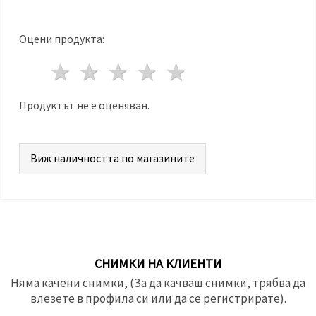
Оцени продукта:
1 звезда
2 звезди
3 звезди
4 звезди
5 звезди
Продуктът не е оценяван.
Виж наличността по магазините
СНИМКИ НА КЛИЕНТИ
Няма качени снимки, (За да качваш снимки, трябва да
влезете в профила си или да се регистрирате).