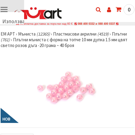
0
Използваме
Безплатна доставка за поръчки над 60 €
088 400 0332 и 088 400 0337
бисквитки
ЕМ АРТ
›
Мъниста
(12365)
›
Пластмасови акрилни
(4519)
›
Плътни
🍪
(761)
›
Плътни мъниста с форма на топче 10 мм дупка 1.5 мм цвят
Използваме
светло розов дъга -20 грама ~ 40 броя
бисквитки
и подобни
технологии,
за да
осигурим
правилната
работа на
сайта, да
подобрим
твоето
изживяване
и, с твое
съгласие,
да
анализираме
трафика и
НОВ
да
показваме
по-