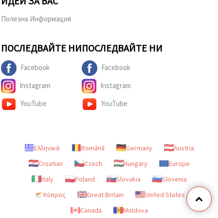
ИДЕИ ЗА ВАС
Полезна Информация
ПОСЛЕДВАЙТЕ НИ
ПОСЛЕДВАЙТЕ НИ
Facebook
Facebook
Instagram
Instagram
YouTube
YouTube
Ελληνικά
Română
Germany
Austria
Croatian
Czech
Hungary
Europe
Italy
Poland
Slovakia
Slovenia
Κύπρος
Great Britain
United States
Canada
Moldova