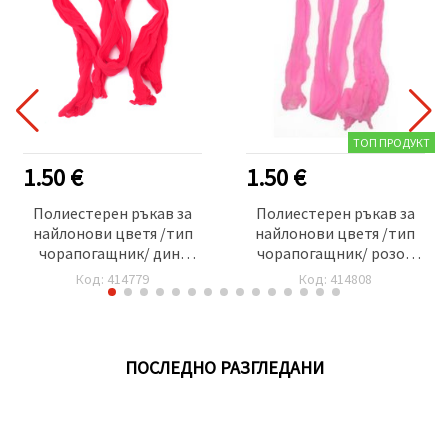
ТОП ПРОДУКТ
1.50 €
1.50 €
Полиестерен ръкав за
Полиестерен ръкав за
найлонови цветя /тип
найлонови цветя /тип
чорапогащник/ диня
чорапогащник/ розов
-пакет 5 броя
-пакет 5 броя
Код: 414779
Код: 414808
ПОСЛЕДНО РАЗГЛЕДАНИ