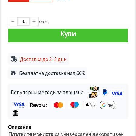
избереш
дадения
вид
"бисквитки"
и кликнеш
пак.
бутона
"Запази"
Купи
Приеми
всички
Доставка до 2–3 дни
Настройки
на
Безплатна доставка над 60 €
бисквитките
Популярни методи за плащане:
Описание
Плътните мъниста
са универсален декоративен