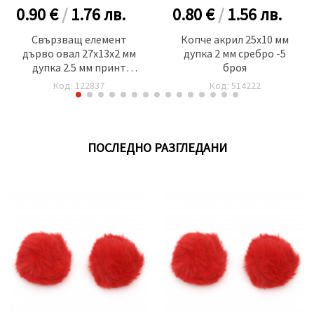
0.90 €
/
1.76
лв.
0.80 €
/
1.56
лв.
Свързващ елемент
Копче акрил 25x10 мм
дърво овал 27x13x2 мм
дупка 2 мм сребро -5
дупка 2.5 мм принт
броя
надпис ОБИЧАМ ТЕ -10
Код: 122837
Код: 514222
броя
ПОСЛЕДНО РАЗГЛЕДАНИ