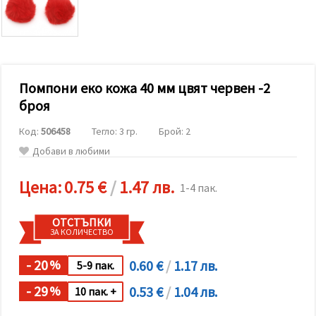
релевантно
съдържание
и реклами,
включително
с помощта
на наши
партньори
Помпони еко кожа 40 мм цвят червен -2
за анализ
и
броя
маркетинг.
Можеш да
Код:
506458
Тегло: 3 гр.
Брой: 2
се
съгласиш
Добави в любими
да
използваме
всички
Цена:
0.75 €
/
1.47 лв.
1-4 пак.
"бисквитки"
като
натиснеш
ОТСТЪПКИ
"Приеми
ЗА КОЛИЧЕСТВО
всички!"
или да
посочиш
- 20
0.60 €
/
1.17 лв.
%
5-9 пак.
предпочитанията
си в
- 29
0.53 €
/
1.04 лв.
%
10 пак. +
"Настройки",
като