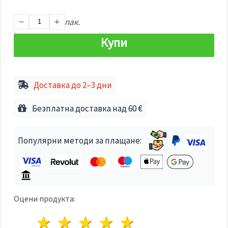
избереш
дадения
вид
пак.
"бисквитки"
и кликнеш
Купи
бутона
"Запази"
Приеми
Доставка до 2–3 дни
всички
Настройки
Безплатна доставка над 60 €
на
бисквитките
Популярни методи за плащане:
Оцени продукта:
1 звезда
2 звезди
3 звезди
4 звезди
5 звезди