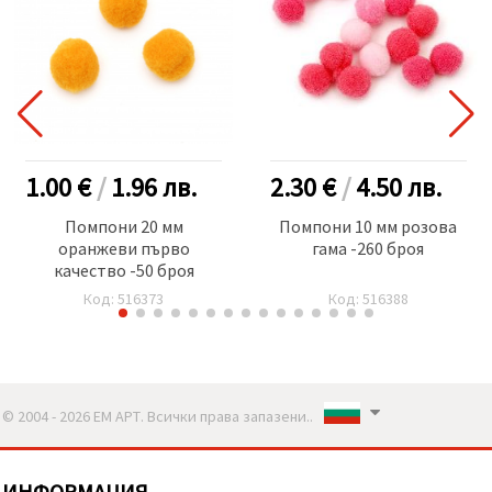
1.00 €
/
1.96
лв.
2.30 €
/
4.50
лв.
Помпони 20 мм
Помпони 10 мм розова
оранжеви първо
гама -260 броя
качество -50 броя
Код: 516373
Код: 516388
© 2004 - 2026 ЕМ АРТ. Всички права запазени..
ИНФОРМАЦИЯ