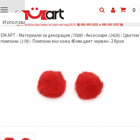
0
Използваме
Безплатна доставка за поръчки над 60 €
088 400 0332 и 088 400 0337
бисквитки
ЕМ АРТ
›
Материали за декорация
(7088)
›
Аксесоари
(2426)
›
Цветни
🍪
помпони
(178)
›
Помпони еко кожа 40 мм цвят червен -2 броя
Използваме
бисквитки
и подобни
технологии,
за да
осигурим
правилната
работа на
сайта, да
подобрим
твоето
изживяване
и, с твое
съгласие,
да
анализираме
трафика и
да
показваме
по-